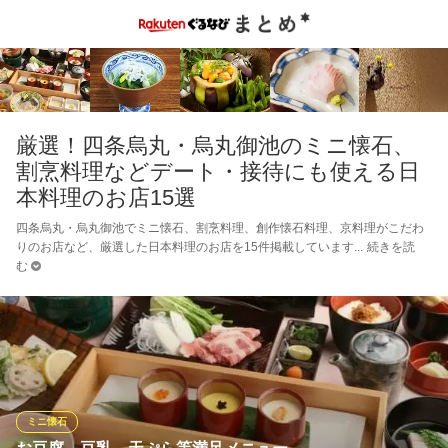
厳選！四条烏丸・烏丸御池のミニ懐石、
割烹料理などデート・接待にも使える日
本料理のお店15選
四条烏丸・烏丸御池でミニ懐石、割烹料理、創作懐石料理、京料理がこだわ
りのお店など、厳選した日本料理のお店を15件掲載しています
続きを読
む
ミニ懐石