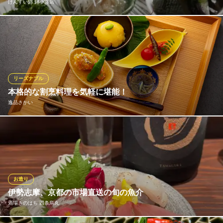
綴 ainomachi
けんすい錦 錦小路店
地酒と焼酎豊富な京和食
地下鉄烏丸線烏丸御池駅3-1・3-2番出口 徒歩2分
京都府京都市中京区間之町通御池下ル綿屋町528 烏丸エルビル1F
「まずはこれ。」常連様も最初にご注文くださる『おばんざい盛
り合わせ』が当店の名刺代わりです。その時々の旬食材を使っ
た、素朴ながら酒が進む逸品たち。お品書きは日によって変わり
ますが、『切り干し大根』や『小芋の煮っころがし』など定番で
ご用意しているものもございます。本日のおすすめはスタッフま
リーズナブル
でお気軽に！
本格的な割烹料理を気軽に堪能！
逸品さかい
けんすい錦 錦小路店
魚とおばんざいと日本酒
肩肘張らずに気軽に日本料理の醍醐味を楽しんで頂ければと思っ
阪急京都線烏丸駅 徒歩2分
京都府京都市中京区錦小路通高倉東入中魚屋町499 2F
ております。お値段も大変お値打ちな価格に設定させて頂いてお
りますので、お気軽にご利用くださいませ。また、京都観光と合
わせてのご利用も大変好評を頂戴しております。遠方のお客様に
も良い想い出を作って頂ければと思います。
お造り
伊勢志摩、京都の市場直送の旬の魚介
逸品さかい
酒場きのはち 四条烏丸
旬の素材を京料理で堪能
阪急京都線烏丸駅 徒歩4分