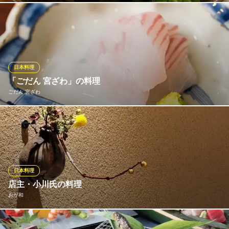
京都府京都市中京区新町通御池下ル神明町72 エリタージュ新町1F
しっかりとした目利きで仕入れる、旬の京都のお野菜や瀬戸内を
中心とした新鮮な魚介類など、こだわりの素材を贅沢に使用して
おります。”温故知新”をモットーに伝統を重んじる味わい、そして
現状に満足せず、新しいアイデアをどんどん取り入れた味わい、
店名に恥じない様々な心温まる”逸品”をお楽しみください。
日本料理
「ごだん 宮ざわ」の料理
逸品 はし長
ごだん 宮ざわ
旬の素材を京料理で堪能
阪急京都線烏丸駅 徒歩5分
京都府京都市中京区室町通蛸薬師上ル鯉山町535 室蛸ビル1F
茶懐石にルーツを持つ当店の料理。土鍋で炊くご飯も茶事に則
り、炊き上がり直前と炊き上がった瞬間、そして、蒸し上げた後
の3回に分けて味わっていただきます。また、ボラを活け越すこと
で端正な味わいを適える自家製カラスミや、京丹波の契約農家か
ら届く野菜などもこだわりです。山海の恵みをぞんぶんにご堪能
日本料理
ください。
店主・小川氏の料理
おが和
ごだん 宮ざわ
日本料理
完全予約制は、本当に美味しいものを提供したいという店主の心
地下鉄烏丸線五条駅1番出口 徒歩3分