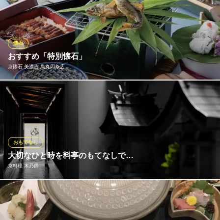
京都府京都市下京区東洞院通万寿寺上ル大江町557
意気。 大切な客人との一席を、華麗に彩る京都・嵐山の老舗料亭
と祇園の名店で修業を積んだ店主・小川氏。 素材を自由に操り柔
軟な発想から創り出される逸品は、瞬く間に注目を集める。 大胆
かつ繊細な品々は、見事な筋立てで食通の舌をも唸らせる。
懐石
おすすめ「特別懐石」
おが和
京懐石 美濃吉 烏丸四条店
日本料理、京料理、割烹
地下鉄烏丸線烏丸御池駅 徒歩7分
京都府京都市中京区姉西洞院町515
特別懐石 11000円（税込12,100円） イメージ写真 季節の食材
を使用したお料理をご用意いたしております。
京懐石 美濃吉 烏丸四条店
創業享保元年 京料理店
おもてなし
阪急京都線烏丸駅21番出口 徒歩3分
大切なひと時を料亭のもてなしで…
京都府京都市中京区烏丸通錦小路上ル手洗水町670 フクトクビルB1
京料理 木乃婦
「料亭のもてなしは、料理・空間・器の包囲的仕掛け」と語る店
主。瀟洒な室礼に心地良い緊張を味わい、美味なる一皿に穏やか
な弛緩が広がる一瞬は、実に贅沢だ。その「心情の共有」が、招