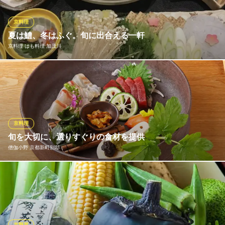
く側と招かれる側を、より密な関係に結び付け、記念日やプロポ
ーズの場に、素敵な効果をもたらすだろう。
京料理
夏は鱧、冬はふぐ。旬に出合える一軒
京料理 木乃婦
京料理 はも料理 加茂川
京料理 料亭 日本料理
阪急線烏丸駅 徒歩5分
京都府京都市下京区新町通 仏光寺下ル岩戸山町416
四季の会席のほか、夏は鱧・冬はふぐといった旬のお鍋もご用意
がございます。今や居酒屋でも出される鱧・ふぐですが、本来の
うまさを引き出すにはやはり卓越した技術が不可欠。ふっくらと
した舌触り、臭みのない上品な味わい。その美味に匠の技を感じ
てください。手頃なものから贅沢プランまで、各種取り揃えてお
京料理
ります。
旬を大切に、選りすぐりの食材を提供
僧伽小野 京都新町別邸
京料理 はも料理 加茂川
四条烏丸の京料理
京都ならではの食材やお出汁文化、九州各地から選りすぐりの食
地下鉄烏丸線四条駅 徒歩7分
京都府京都市下京区東前町406
材をふんだんに使用した和のお料理を、僧伽小野らしく振る舞う
当店。夜のメニューでは、お刺身盛り合わせや季節の前菜など、
その時々の旬をお楽しみいただけます。歴史深い京の華やかさ
を、食を通して表現いたします。
京野菜