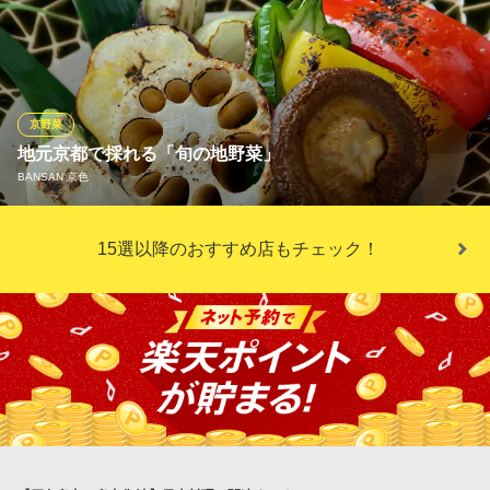
京都府京都市中京区蛸薬師通高倉西入泉正寺町323 松本ビル1F
旬の味覚を大切に。伊勢や京都の中央卸売市場から新鮮な自然の
恵みをお届けしています。厳選された天然鮮魚を使用した単品の
お造りや、お造り盛り合わせは、他ではなかなか味わえない逸品
です。旬の魚介を厳選し、元ホテルシェフが手掛ける和テイスト
創作料理をご堪能ください。
京野菜
地元京都で採れる「旬の地野菜」
酒場きのはち 四条烏丸
BANSAN 京色
大人の創作和食居酒屋
地下鉄烏丸線四条駅 徒歩1分
京都府京都市下京区童侍者町161 綾小路スクエア1F
料理人の確かな目利きにて、みずみずしい旬の地野菜に京野菜も
15選以降のおすすめ店もチェック！
仕入れております。華やかな彩りと、甘みが際立つ野菜は、当店
の創作料理の主役にもなる逸品。
BANSAN 京色
京赤地鶏と新鮮素材料理
阪急京都線烏丸駅 徒歩5分
京都府京都市中京区柳馬場四条上ル瀬戸屋町473-1