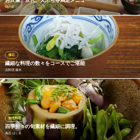
お豆腐、豆乳、天ぷら等満足メニュー
時の庭
お豆腐、和風カルパッチョ、天ぷら、豆乳しゃぶしゃぶ、お吸い
物などバラエティのある献立にデザートもついたお昼のお得なメ
ニュー「浮舟の膳」。
時の庭
懐石
京料理店
繊細な料理の数々をコースでご堪能
京都市営地下鉄烏丸線烏丸御池駅5番出口 徒歩6分
京料理 藤本
京都府京都市中京区六角通高倉東入堀之上町114 旅館こうろ1F
コースでは、その時季の美味しい旬の食材を贅沢に使用した逸品
の数々をお楽しみいただけます。前菜から始まり造りや焼き物な
ど、素材の味を最大限に活かしたお料理をご堪能ください。特別
な日や大切な方とのお食事・接待などにも最適です。
割烹料理
京料理 藤本
四季折々の旬素材を繊細に調理。
四季折々の京料理
逸品 はし長
地下鉄烏丸線烏丸御池駅 徒歩4分