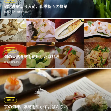
認定農家より入荷。四季折々の野菜
僧伽小野 京都新町別邸
町家・京季節料理 凛月
厳選食材の京都旬料理店
阪急京都線烏丸駅 徒歩7分
京都府京都市中京区六角町361 三井ガーデンホテル京都新町別邸1F
京野菜は栽培量が多い夏と冬を中心に、信頼できる八百屋から仕
入れます。その他、かぼちゃ、じゃがいも、かぶ…などを、長崎
県五島市の契約農家さんより、それぞれの専門家が育てた自信作
をいただいております。四季折々、様々な出合いにご期待くださ
い。
京料理
旬の天然食材を使用した京料理
町家・京季節料理 凛月
綴 ainomachi
町家・京季節料理
地下鉄烏丸線烏丸御池駅2番出口 徒歩2分
京都府京都市中京区室町御池上ル御池之町308
小浜や越前水揚げされる各漁港の地物の新鮮魚介類や、静岡の契
約農家のシュガートマト。山菜は、店主自ら天然の物を山野に採
りに行くので、市場に出回らない物に巡りあえる可能性もござい
ます。 海の素材だけでなく、山の素材（山菜や猪、あまごなど）
も天然素材をご用意しております。
京料理
京の旬味。素材を生かすおばんざい