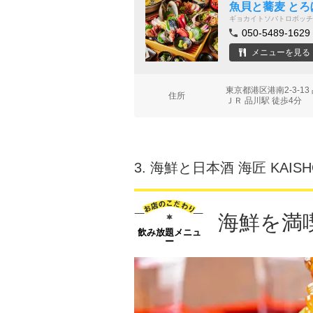
魚貝と蕎麦 とろ
ギョカイトソバトロボッチ
050-5489-1629
メニューを見る
東京都港区港南2-3-1
住所
ＪＲ 品川駅 徒歩4分
3.
海鮮と日本酒 海匠 KAIS
海鮮を満
飲み放題メニュ
ー