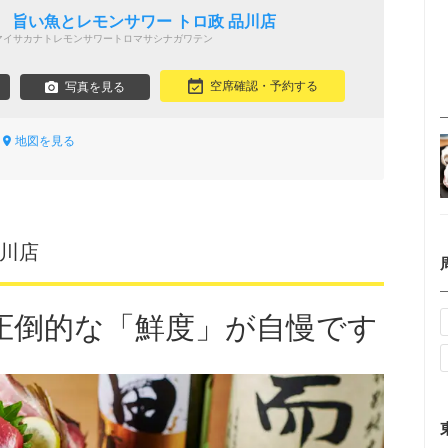
】
 旨い魚とレモンサワー トロ政 品川店
マイサカナトレモンサワートロマサシナガワテン
空席確認・予約する
写真を見る
9
地図を見る
品川店
圧倒的な「鮮度」が自慢です