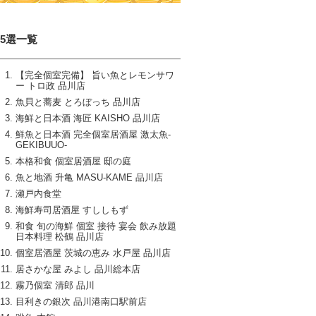
15選一覧
【完全個室完備】 旨い魚とレモンサワ
ー トロ政 品川店
魚貝と蕎麦 とろぼっち 品川店
海鮮と日本酒 海匠 KAISHO 品川店
鮮魚と日本酒 完全個室居酒屋 激太魚‐
GEKIBUUO‐
本格和食 個室居酒屋 邸の庭
魚と地酒 升亀 MASU‐KAME 品川店
瀬戸内食堂
海鮮寿司居酒屋 すししもず
和食 旬の海鮮 個室 接待 宴会 飲み放題
日本料理 松鶴 品川店
個室居酒屋 茨城の恵み 水戸屋 品川店
居さかな屋 みよし 品川総本店
霧乃個室 清郎 品川
目利きの銀次 品川港南口駅前店