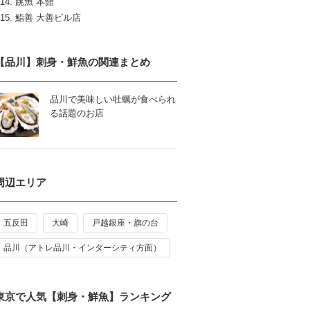
跳魚 本館
鮨善 大善ビル店
【品川】刺身・鮮魚の関連まとめ
品川で美味しい牡蠣が食べられ
る話題のお店
周辺エリア
五反田
大崎
戸越銀座・旗の台
品川（アトレ品川・インターシティ方面）
東京で人気【刺身・鮮魚】ランキング