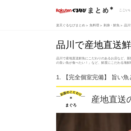
ここい
楽天ぐるなびまとめ
魚料理
刺身・鮮魚
品川
品川で産地直送鮮
品川で産地直送鮮魚にこだわりのあるお店など、新
の良い魚が食べたい！」など、鮮度にこだわる海鮮
1.
【完全個室完備】 旨い魚
産地直送
まぐろ