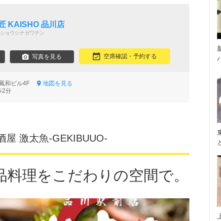
 KAISHO 品川店
ショウシナガワテン
空席確認・予約する
写真を見る
0 鳳和ビル4F
地図を見る
歩2分
 激太魚‐GEKIBUUO‐
品料理をこだわりの空間で。