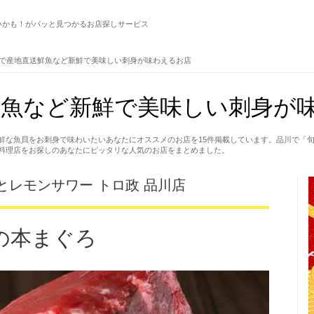
いかも！がパッと見つかるお店探しサービス
で産地直送鮮魚など新鮮で美味しい刺身が味わえるお店
魚など新鮮で美味しい刺身が味
鮮な魚貝をお刺身で味わいたいあなたにオススメのお店を15件掲載しています。品川で「旬
料理店をお探しのあなたにピッタリな人気のお店をまとめました。
とレモンサワー トロ政 品川店
の本まぐろ