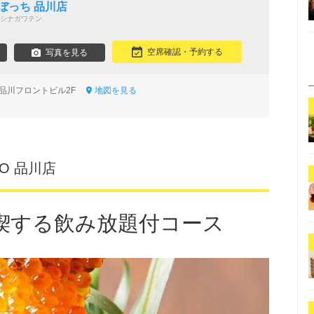
ぼっち 品川店
シナガワテン
空席確認・予約する
写真を見る
3 品川フロントビル2F
地図を見る
HO 品川店
喫する飲み放題付コース