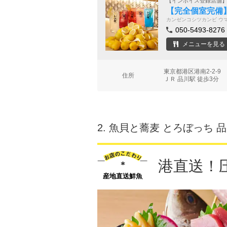
【インボイス登録店舗
【完全個室完備】
カンゼンコシツカンビ ウ
050-5493-8276
メニューを見る
東京都港区港南2-2-
住所
ＪＲ 品川駅 徒歩3分
2.
魚貝と蕎麦 とろぼっち 
港直送！
産地直送鮮魚