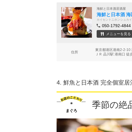
海鮮と日本酒居酒屋
海鮮と日本酒 海匠
カイセントニホンシュカイ
050-1792-4844
メニューを見る
東京都港区港南2-2-1
住所
ＪＲ 品川駅 港南口 徒
4.
鮮魚と日本酒 完全個室居酒屋
季節の絶
まぐろ