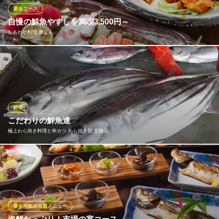
宴会コース
天下の台所 大起水産 京橋店
自慢の鮮魚やすしを満喫3,500円～
お刺身居酒屋
しあわせ料理 萬てん
ＪＲ京橋駅 徒歩1分
大阪府大阪市都島区東野田町3-5-22
当店はたっぷり120分飲み放題付の宴会コースを3,500円～5種ご
用意しております。『3,500円コース』は、自慢の新鮮なお造りに
唐揚げ、女性に人気のシーザーサラダ、〆にはさばずしまで全7品
とボリューム満点！リーズナブルに、たっぷり食べて飲みたいと
きにおすすめです。当日予約もOKなので、急な宴会にも◎
鮮魚
こだわりの鮮魚達
しあわせ料理 萬てん
極上わら焼き料理と串カツ わら焼き部 京橋店
新鮮魚介と全国の日本酒
地下鉄長堀鶴見緑地線京橋駅 徒歩2分
大阪府大阪市都島区東野田町4-7-26 和光京橋ビル1F
当店扱う全ての鮮魚は、当日届いた新鮮な鮮魚をお客様にご提供
させて頂いております。名物カツオ、寒ブリ、サーモン、タイな
どお客様のお好みに合わせてお酒と共に楽しい時間をお過ごしく
ださい◎
宴会用飲み放題メニュー
極上わら焼き料理と串カツ わら焼き部 京橋店