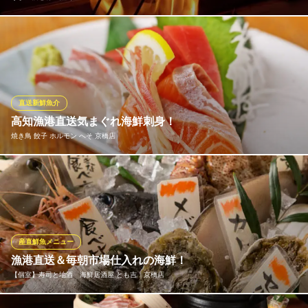
当店名物の産地直送のかつおわら焼きタタキです。高知、鹿児
島、気仙沼など美味しい時期のカツオを産地の漁港より直接空輸
していますので鮮度は抜群です。オーダーごとに焼き炙るわら焼
きの香りと炎の迫力を是非お楽しみください。 カツオわら焼きタ
タキ 塩タタキ、ポン酢各１２８０円（税抜）
直送新鮮魚介
※こちらは夜のみのこだわりです。
高知漁港直送気まぐれ海鮮刺身！
焼き鳥 餃子 ホルモン へそ 京橋店
うまい酒と肴 山乃家
カツオわら焼きと日本酒
その日仕入れた新鮮な海の幸を贅沢に盛り合わせた自慢の一品で
ＪＲ京橋駅 徒歩5分
大阪府大阪市都島区都島南通り2-5-15
す。身がキュッと締まり、脂がのったお刺身は、仕入れによって
内容が変わるため、ご来店のたびに新しい旬の味覚と出会えま
す。新鮮な海鮮と美酒が織りなす極上のマリアージュで、至福の
ひとときをゆったりとお楽しみください。
産直鮮魚メニュー
漁港直送＆毎朝市場仕入れの海鮮！
焼き鳥 餃子 ホルモン へそ 京橋店
【個室】寿司と地酒 海鮮居酒屋 とも吉 京橋店
やきとり居酒屋
ＪＲ京橋駅 徒歩2分