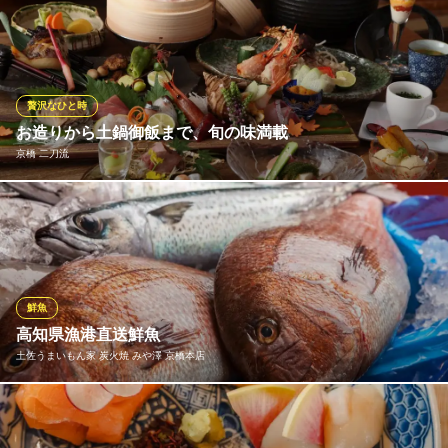
大阪府大阪市都島区東野田町3-4-13
全国各地の旬魚が豊富に揃います！仕入ルートも様々で、高知・
北海道などの漁港から直送してもらう鮮魚や、毎朝社長自ら中央
市場に出向き、直接目利きをして仕入れる鮮魚など幅広くご用
意！魚のプロ達が厳選・調理する、当店ならではの日替り鮮魚を
ご堪能ください！桶に入れてお客様の目の前に魚をお持ちします
贅沢なひと時
よ～♪
お造りから土鍋御飯まで、旬の味満載
京橋 二刀流
【個室】寿司と地酒 海鮮居酒屋 とも吉 京橋店
海鮮処・和食・会席料理
全国各地の美味しい食材を、目も舌も喜ぶ創作料理にしてお届け
京阪本線京橋駅片町口 徒歩1分
大阪府大阪市都島区片町2-11-4 1F
します！宴会シーンでの一番人気は、名物料理が揃う『季節のお
すすめコース／4,860円』。あしらいも楽しめる造り盛りや、鱧や
ふぐを使った季節の一品、ふっくら炊き立てを味わえる土鍋御飯
など、旬を映した粋な品々が楽しいひと時を演出します。
鮮魚
高知県漁港直送鮮魚
京橋 二刀流
土佐うまいもん家 炭火焼 みや澤 京橋本店
個室・創作料理
ＪＲ京橋駅 徒歩5分
大阪府大阪市都島区東野田町4-5-44
新鮮な魚は、お造り、煮付け等でも美味しいので是非どうぞ(^^)