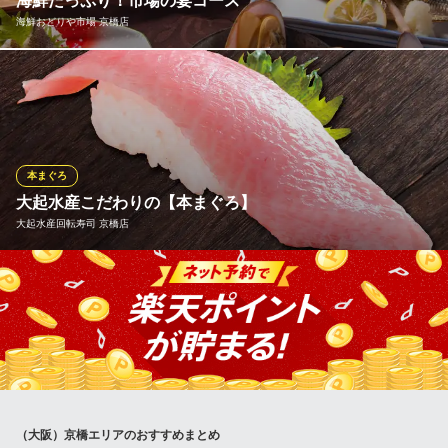
海鮮たっぷり！市場の宴コース
わら焼きと厳選日本酒
海鮮おどりや市場 京橋店
京阪本線京橋駅 徒歩2分
大阪府大阪市都島区片町2-6-11 おおきに京橋ビル1F
「美味しいのに安い！さらにボリューム満点」な魚を集めた「市
場の宴コース」 お造り・焼き物・串カツ・魚介の酒蒸し・巻き寿
司など！ふんだんに「魚介」を使って飲み放題付き4800円という
破格値を実現！ 「おどりや」ならではの美味しくて超お値打ちな
特別コースをぜひお楽しみください！ ※料理のみ：税込3,300円
本まぐろ
大起水産こだわりの【本まぐろ】
海鮮おどりや市場 京橋店
大起水産回転寿司 京橋店
厳選鮮魚とお酒が旨い！
ＪＲ京橋駅 徒歩2分
大阪府大阪市都島区片町2-6-11
大起水産が誇る本まぐろは、地中海など高い養殖技術を持つ地域
から厳選して仕入れております。丸々1本を店内で解体するからこ
そご提供できる「カマトロ」や「ほほ肉」といった希少部位も、
当店の大きな魅力の一つです。他ではなかなか味わえない特別な
部位を、驚きのお値打ち価格でお楽しみいただけます。
大起水産回転寿司 京橋店
（大阪）京橋エリアのおすすめまとめ
お刺身居酒屋