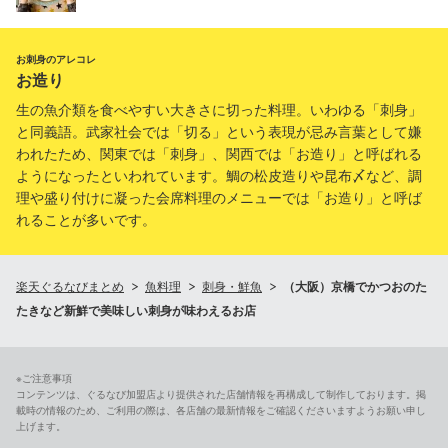
お刺身のアレコレ
お造り
生の魚介類を食べやすい大きさに切った料理。いわゆる「刺身」
と同義語。武家社会では「切る」という表現が忌み言葉として嫌
われたため、関東では「刺身」、関西では「お造り」と呼ばれる
ようになったといわれています。鯛の松皮造りや昆布〆など、調
理や盛り付けに凝った会席料理のメニューでは「お造り」と呼ば
れることが多いです。
楽天ぐるなびまとめ
魚料理
刺身・鮮魚
（大阪）京橋でかつおのた
たきなど新鮮で美味しい刺身が味わえるお店
※ご注意事項
コンテンツは、ぐるなび加盟店より提供された店舗情報を再構成して制作しております。掲
載時の情報のため、ご利用の際は、各店舗の最新情報をご確認くださいますようお願い申し
上げます。