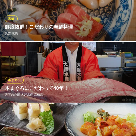
土佐うまいもん家 炭火焼 みや澤 京橋本店
こだわり土佐料理の店
京阪本線京橋駅 徒歩2分
海鮮
大阪府大阪市都島区片町2-5-4 千寿プラザ1 3F
鮮度抜群！こだわりの海鮮料理
夏雲 京橋
全国から厳選したこだわりの素材を使用しています！四季折々の
新鮮な食材をふんだんに取り入れ、その土地ならではの味わいを
最大限に引き出す調理法で提供しています◎素材の良さを活かし
た一皿一皿をお楽しみください。素材へのこだわりが詰まった料
理を、心ゆくまでご堪能ください♪
本まぐろ
本まぐろにこだわって40年！
夏雲 京橋
天下の台所 大起水産 京橋店
和食
ＪＲ京橋駅 徒歩3分
大阪府大阪市都島区東野田町4-7-22 2F
加工専門問屋の業務を始めた大起水産は、特に「本まぐろ」にこ
だわって仕入れております。 さばきたての本まぐろはお造りやお
寿司にしてリーズナブルな価格でご提供しています。希少部位の
「本まぐろカマ焼き」もおすすめ！思う存分お楽しみください☆