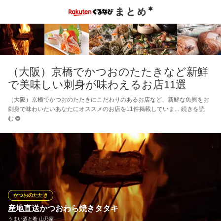
（大阪）京橋でかつおのたたきなど新鮮
で美味しい刺身が味わえるお店11選
（大阪）京橋でかつおのたたきにこだわりのあるお店など、新鮮な魚貝をお
刺身で味わいたいあなたにオススメのお店を11件掲載していま
続きを読
む
かつおのたたき
産地直送かつおわら焼きタタキ
うまい酒と肴 山乃家