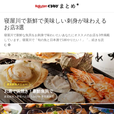
寝屋川で新鮮で美味しい刺身が味わえる
お店3選
寝屋川で新鮮な魚貝をお刺身で味わいたいあなたにオススメのお店を3件掲載
しています。寝屋川で「旬の魚と日本酒で1杯やりたい！」「
続きを読
む
産直鮮魚メニュー
お席で浜焼き！新鮮魚貝で
産直鮮魚と野菜のお店 うみびや 香里園本店
鮮度抜群！今までの鰹のたたきとは一味違う、うみびや看板鰹の