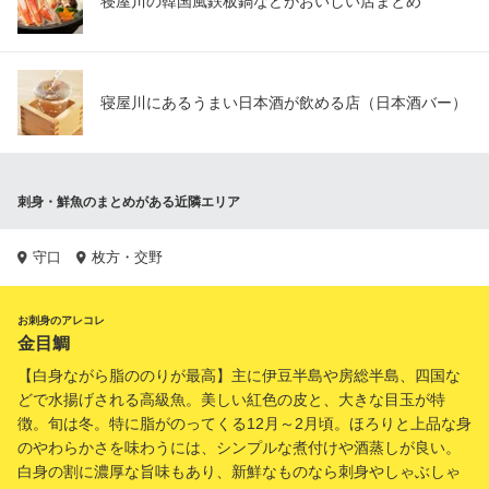
寝屋川の韓国風鉄板鍋などがおいしい店まとめ
寝屋川にあるうまい日本酒が飲める店（日本酒バー）
刺身・鮮魚のまとめがある近隣エリア
守口
枚方・交野
お刺身のアレコレ
金目鯛
【白身ながら脂ののりが最高】主に伊豆半島や房総半島、四国な
どで水揚げされる高級魚。美しい紅色の皮と、大きな目玉が特
徴。旬は冬。特に脂がのってくる12月～2月頃。ほろりと上品な身
のやわらかさを味わうには、シンプルな煮付けや酒蒸しが良い。
白身の割に濃厚な旨味もあり、新鮮なものなら刺身やしゃぶしゃ