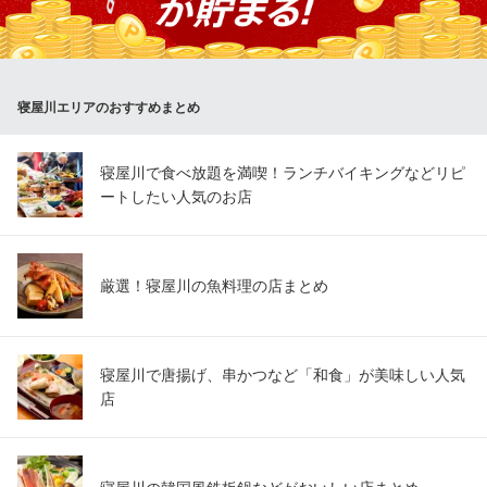
多数！他にもユッケや山かけなど鮮度を活かした一品や、はさみ
揚げといった創作一品などひと味違ったまぐろ料理が揃います。
宴屋 じんべい 寝屋川店
寝屋川エリアのおすすめまとめ
まぐろが安い大衆居酒屋
京阪本線寝屋川市駅 徒歩1分
大阪府寝屋川市早子町23-2 アドバンス寝屋川2号館1F
寝屋川で食べ放題を満喫！ランチバイキングなどリピ
ートしたい人気のお店
厳選！寝屋川の魚料理の店まとめ
寝屋川で唐揚げ、串かつなど「和食」が美味しい人気
店