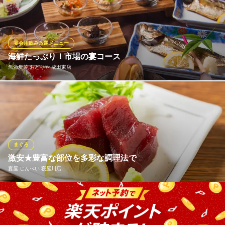
わら焼き！！土佐の味をご堪能下さい！
産直鮮魚と野菜のお店 うみびや 香里園本店
漁港直送魚貝・土佐料理
宴会用飲み放題メニュー
京阪本線香里園駅西口 徒歩2分
海鮮たっぷり！市場の宴コース
大阪府寝屋川市香里新町7-19
魚酒炭菜 おどりや 成田東店
「美味しいのに安い！さらにボリューム満点」な魚を集めた「市
場の宴コース」 お造り・焼き物・串カツ・魚介の酒蒸し・巻き寿
司など！ふんだんに「魚介」を使って飲み放題付き4800円という
破格値を実現！ 「おどりや」ならではの美味しくて超お値打ちな
特別コースをぜひお楽しみください！ ※料理のみ：税込3,300円
まぐろ
激安★豊富な部位を多彩な調理法で
魚酒炭菜 おどりや 成田東店
宴屋 じんべい 寝屋川店
厳選鮮魚＆宴会飲み放題
京阪本線香里園駅 徒歩15分
大阪府寝屋川市成田東町28-20
定番の赤身から希少部位まで、まぐろの各部位をご用意。様々な
調理で激安価格にてご提供しております。中でも「まぐろブツ切
り」は当店ぶっちきりの人気No.1メニュー♪おかわりするお客様も