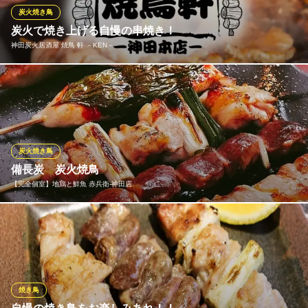
術と心を込めて焼き上げました！楽蔵にいらした際は是非ご堪能
炭火焼き鳥
ください。
炭火で焼き上げる自慢の串焼き！
神田炭火居酒屋 焼鳥 軒 －KEN－
全席個室 楽蔵‐RAKUZO‐ 神田駅前店
厳選素材の贅沢和食
当店の串焼きは、熟練の技で炭火焼きに。旨味を凝縮し、ジュー
ＪＲ神田駅南口 徒歩1分
東京都千代田区鍛冶町1-7-9
シーに仕上げた絶品です。驚きの価格、串焼き14種類が1本99円
（税抜）と圧倒的コスパを実現！もちろん、お肉の味を引き立て
るお酒も豊富に取り揃えています。炭火の香りに包まれて、至福
の一串を堪能しませんか。ぜひ一度お立ち寄りください！
炭火焼き鳥
備長炭 炭火焼鳥
神田炭火居酒屋 焼鳥 軒 －KEN－
【完全個室】地鶏と鮮魚 赤兵衛‐神田店
炭火焼鳥居酒屋
ＪＲ神田駅 徒歩2分
東京都千代田区神田鍛冶町3-7-33 神田駅前プラザ
種類豊富なドリンクを100種類以上ご用意しております！通常2時
間2,500円⇒1,500円でお楽しみいただけます。＋500円で厳選日
本酒やワインも飲み放題に！忘年会、歓送迎会、女子会、接待、
記念日等、様々なシーンでご利用いただけます。
焼き鳥
【完全個室】地鶏と鮮魚 赤兵衛‐神田店