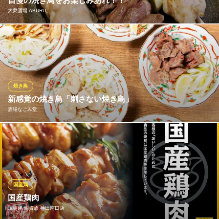
自慢の焼き鳥をお楽しみあれ！！
個室居酒屋
大衆酒場 ABURU。
ＪＲ神田駅 徒歩1分
東京都千代田区内神田3-22-1 勝川ビル2F
もも／せせり／ハツ／レバー／なんこつ／皮／砂肝／ねぎま／さ
さみ／ぼんじり等をご用意！！
大衆酒場 ABURU。
炙り料理×串焼き居酒屋
焼き鳥
ＪＲ神田駅 徒歩1分
新感覚の焼き鳥「刺さない焼き鳥」
東京都千代田区内神田3-18-8 ナルミビル2F
酒場なごみ堂
こんがりと焼き上げたジューシーな鶏肉が、まるで炭火の香ばし
さをそのまま閉じ込めたような香りを放つ一品。串を外したこと
で、好きなタレやスパイスをまんべんなく絡められるから、どこ
を食べても最高の一口がお待ちしています。
国産鶏
酒場なごみ堂
国産鶏肉
居酒屋/宴会/接待
焼鳥屋 鳥貴族 神田南口店
ＪＲ神田駅 徒歩1分