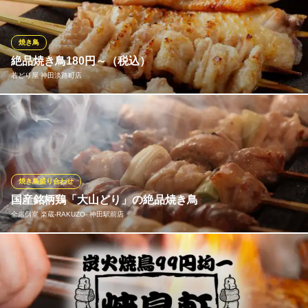
トは1,880円でご用意しています。人気の高級焼鳥店にて経験を積
んだ店主による、極上の焼鳥を是非ご賞味ください！
焼き鳥
鳥のかけ橋
絶品焼き鳥180円～（税込）
神田の炭火焼き鳥店
若どり屋 神田淡路町店
地下鉄銀座線神田駅 徒歩2分
東京都千代田区鍛冶町2-11-19 神田日新ビル1F
【ジューシーな焼き鳥をどうぞ！】 当店の焼き鳥は串刺しから焼
きに至るまで一本一本を手作りで調理。ももやレバーなど「美味
しい部位」を「美味しい火加減」でじっくり焼き上げ、鶏本来が
持つ旨味を絶妙に引き出します。串刺しや焼き方にこだわり、丁
寧に作ったジューシーな焼き鳥をご堪能ください！
焼き鳥盛り合わせ
※こちらは夜のみのこだわりです。
国産銘柄鶏「大山どり」の絶品焼き鳥
全席個室 楽蔵‐RAKUZO‐ 神田駅前店
若どり屋 神田淡路町店
神田の焼き鳥大衆酒場
当店では安心・安全で新鮮な「大山どり」を使用した焼き鳥をご
ＪＲ神田駅北口 徒歩4分
東京都千代田区神田司町2-2-5 DK・Tビル1F
用意しております。大山山麓のきれいな空気と水でのびのびスト
レスなく育った「大山どり」は脂乗りのバランスがよく、栄養た
っぷり！ジューシーで旨味が凝縮された鶏肉を一本一本職人が技