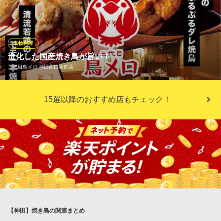
も、焼酎、日本酒、ハイボールなど、お料理に合うさまざまなお
酒をご用意しております。会社帰りのサク飲みにもお気軽にお立
ち寄りください！
名物料理
博多とりかわ長政 神田南口店
進化した国産焼き鳥が旨い！
焼鳥
三代目鳥メロ 神田西口駅前店
ＪＲ神田駅 徒歩3分
東京都千代田区鍛冶町1-4-7 神田第二彦田ビル1F
鳥メロの焼鳥が、さらにおいしく進化しました。看板商品の焼き
15選以降のおすすめ店もチェック！
鳥は、国産チルド原料を使用し、仕込みから焼きまで工程を一
新。冷凍に頼らないチルドならではの鮮度と旨みで、ささみ串は
しっとり、レバー串は濃厚な味わいに。ひと口食べれば違いが分
かる、鳥メロ自慢の焼き鳥をぜひご堪能ください。
三代目鳥メロ 神田西口駅前店
神田居酒屋宴会大人数
ＪＲ神田駅 徒歩1分
東京都千代田区内神田3-12-10 神田西口NSビル2F
【神田】焼き鳥の関連まとめ