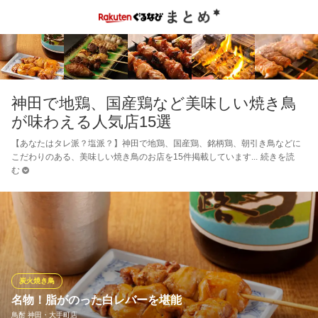
神田で地鶏、国産鶏など美味しい焼き鳥
が味わえる人気店15選
【あなたはタレ派？塩派？】神田で地鶏、国産鶏、銘柄鶏、朝引き鳥などに
こだわりのある、美味しい焼き鳥のお店を15件掲載しています
続きを読
む
炭火焼き鳥
名物！脂がのった白レバーを堪能
鳥酎 神田・大手町店