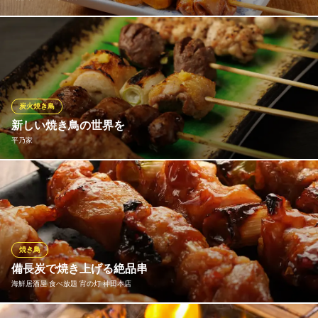
日替わりの希少部位や変わり串など、様々な炭火焼鳥をお手頃価
格でご提供！名物の白レバーは、親鳥を使っているので脂がのっ
ていてまろやか◎脂肪が豊富なため、トロリとしていて臭みがな
いのが特徴です。普通のレバーが苦手な方でも、白レバーなら食
べられるというお声多数！色々な部位を楽しみたい方は盛り合わ
炭火焼き鳥
せを◎
新しい焼き鳥の世界を
平乃家
鳥酎 神田・大手町店
お酒も自慢の炭火焼鳥店
当店の料理人は焼き鳥職人歴30年の腕利きの職人。厳選された上
地下鉄丸ノ内線大手町駅 徒歩5分
東京都千代田区内神田1-5-6 小山第二ビル1F
質な食材と独自の調理法を駆使し、新しい焼き鳥の世界をご提供
いたします。塩も料理人の独自ブレンドで、他ではなかなか味わ
えないような味付けに。伝統と革新を兼ね備え、味とサービスに
こだわり抜いた新しい焼き鳥の世界にぜひご期待ください。
焼き鳥
※こちらは夜のみのこだわりです。
備長炭で焼き上げる絶品串
海鮮居酒屋 食べ放題 宵の灯 神田本店
平乃家
焼き鳥