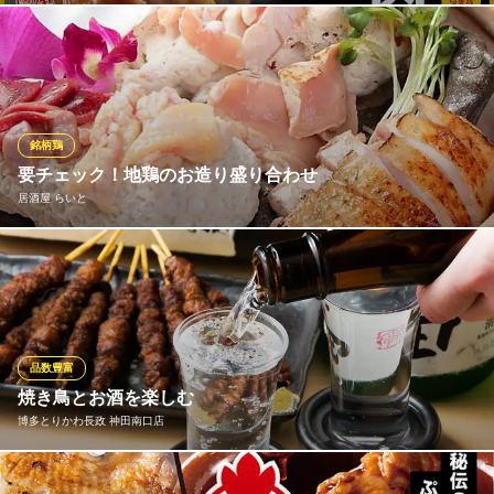
東京都千代田区内神田3-22-10 竹内ビル1F
おいしい焼鳥は鮮度が大事。価格・味わいともに 満足いただける
焼鳥を追求した結果、 鳥貴族の焼鳥は国産鶏肉を使用しておりま
す。
焼鳥屋 鳥貴族 神田南口店
銘柄鶏
焼鳥
要チェック！地鶏のお造り盛り合わせ
ＪＲ神田駅 徒歩2分
居酒屋 らいと
東京都千代田区鍛冶町1-3-1 2F
鶏家 六角鶏では、鶏の部位だけではなく銘柄鶏の食べ比べを楽し
めます！ 朝引きの名古屋コーチン・丹波高坂鶏・福岡八女炭蘇
鶏・宮崎黒岩土鶏などを使った地鶏のお造り盛り合わせ！は絶賛
おすすめ中！一度食べたらやみつきに！！そうそうたる銘柄鶏の
美味しさを一度に味わえる貴重な体験ができるお店です。
品数豊富
焼き鳥とお酒を楽しむ
居酒屋 らいと
博多とりかわ長政 神田南口店
神田 焼き鳥地鶏居酒屋
ＪＲ神田駅 徒歩2分
東京都千代田区内神田3-17-8 アルプスビル1F
当店自慢のアツアツ焼き鳥と、冷えたビールは相性抜群♪その他に