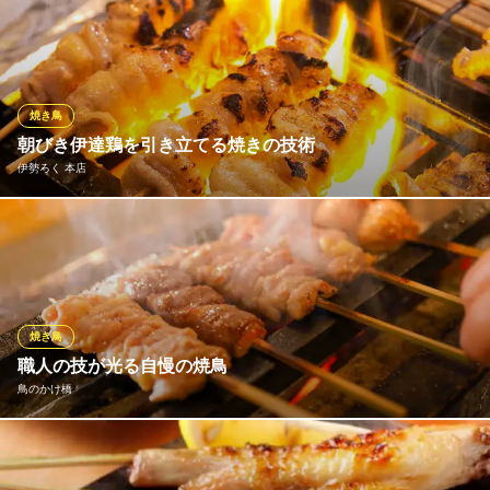
厳選した国産鶏を使用し、備長炭で一本一本丁寧に焼き上げる自
地下鉄丸ノ内線淡路町駅 徒歩2分
東京都千代田区神田須田町1-17-8 1F
慢の焼き鳥。高温で一気に焼き上げることで、外はカリッと香ば
しく、中はふっくらジューシーな仕上がりに。継ぎ足しの秘伝タ
レと、素材の味を引き立てるこだわりの塩、お好みの味でお楽し
みください。リーズナブルな価格設定でお酒のお供に最適です。
焼き鳥
朝びき伊達鶏を引き立てる焼きの技術
海鮮居酒屋 食べ放題 宵の灯 神田本店
伊勢ろく 本店
神田 海鮮 居酒屋
ＪＲ神田駅 徒歩2分
東京都千代田区鍛冶町1-2-15 1F
オーナー自ら複数の農場を視察し、たどり着いた福島県産伊達
鶏。3～6ヶ月のひな鳥の雌のみを厳選。朝びきの鶏を伊勢ろくの
仕込みのプロが捌き、串を打ち、ご提供。抜群の鮮度と淡白でジ
ューシーな味わいを引き立てるため、あえて炭火は使わず熟練の
職人が焼き上げます。鶏そのものの味わいをどうぞご堪能くださ
焼き鳥
い。
職人の技が光る自慢の焼鳥
鳥のかけ橋
伊勢ろく 本店
創業70年老舗焼き鳥店
一本一本丁寧に仕込み、絶妙な焼き加減でじっくり焼き上げる焼
ＪＲ神田駅西口 徒歩2分
東京都千代田区内神田2-12-3
鳥は当店自慢の逸品！初めての方にもおすすめな定番串の5本セッ