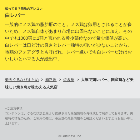
知ってる？焼鳥のアレコレ
白レバー
一般的にメス鶏の脂肪肝のこと。メス鶏は卵用とされることが多
いため、メス鶏自体があまり市場に出回らないことに加え、その
中でも1000羽に1羽と言われる希少部位なので希少価値が高い。
白レバーは口どけの良さとレバー独特の匂いが少ないことから、
地鶏のフォアグラとも呼ばれ、レバー嫌いでも白レバーだけはお
いしいとハマる人が続出中。
楽天ぐるなびまとめ
肉料理
焼き鳥
大塚で鶏レバー、国産鶏など美
味しい焼き鳥が味わえる人気店
※ご注意事項
コンテンツは、ぐるなび加盟店より提供された店舗情報を再構成して制作しております。掲
載時の情報のため、ご利用の際は、各店舗の最新情報をご確認くださいますようお願い申し
上げます。
© Gurunavi, Inc.