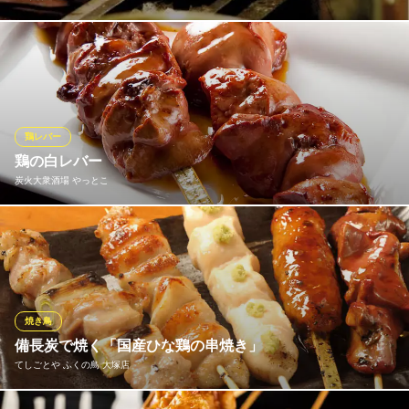
鶏肉のジューシーな旨味を凝縮させるためには、火加減が非常に
重要だ。同店では、確かな経験を持つ職人が、炭火を絶妙な加減
におこして焼き上げる。口に入れた瞬間に、鶏肉の弾力を感じ、
肉汁があふれ出すのが特長だ。スタッフは、部位ごとに塩、タレ
のどちらが合うかを熟知しているので、気軽に相談したい。
鶏レバー
鶏の白レバー
焼鳥 蒼天
炭火大衆酒場 やっとこ
焼鳥
ＪＲ大塚駅南口 徒歩4分
東京都豊島区南大塚3-39-13
その日取れた国産鶏の白レバー！！ まるでフォアグラのような
味わい♪とろけます○o。.ビール、焼酎などと一緒におためしくだ
さい☆ ※希少部位の為ご用意できないことがございます。
炭火大衆酒場 やっとこ
焼き鳥
炭火大衆酒場
備長炭で焼く「国産ひな鶏の串焼き」
ＪＲ大塚駅北口 徒歩3分
てしごとや ふくの鳥 大塚店
東京都豊島区北大塚2-8-6 第2不ニハイツ103