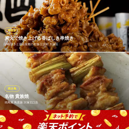
長年経験を積んだ鳥料理のプロが作る『串焼き』。備長炭で丁寧
に焼きあげた鶏肉は香りも味わいも抜群！遠赤外線効果もあるの
で旨味も凝縮。新鮮な鶏肉も使用した贅沢な串焼きです。種類も
豊富なのでお好きな部位で楽しめます。
串焼き
てしごとや ふくの鳥 大塚店
炭火で焼き上げる香ばしき串焼き
大塚のうまい焼き鳥屋
炉端焼きと宴会座敷の老舗 江戸村 大塚店
ＪＲ大塚駅北口 徒歩1分
東京都豊島区北大塚2-15-9 ITY大塚ビル
毎日丁寧に仕込んだ串を、強火の炭火で一気に焼き上げること
で、外はカリッと中はジューシーに。焼き台の前で丁寧に火入れ
をする職人の技が、一本の串に込められています。タレも塩も味
付けに妥協なし。お酒がすすむ自慢の逸品をぜひ味わってくださ
い。
焼き鳥
※こちらは昼のみのこだわりです。
名物 貴族焼
焼鳥屋 鳥貴族 大塚北口店
炉端焼きと宴会座敷の老舗 江戸村 大塚店
大塚 居酒屋
一串に90gという大きさを誇る「名物 貴族焼」は鳥貴族のこだわ
ＪＲ大塚駅 徒歩2分
東京都豊島区北大塚2-15-5 ナカムラビル1F
り。 鳥貴族の圧倒的な人気No.1メニューです。 おいしくて大きな