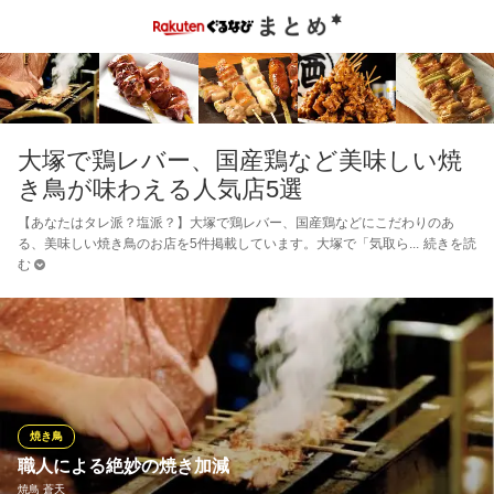
大塚で鶏レバー、国産鶏など美味しい焼
き鳥が味わえる人気店5選
【あなたはタレ派？塩派？】大塚で鶏レバー、国産鶏などにこだわりのあ
る、美味しい焼き鳥のお店を5件掲載しています。大塚で「気取ら
続きを読
む
焼き鳥
職人による絶妙の焼き加減
焼鳥 蒼天