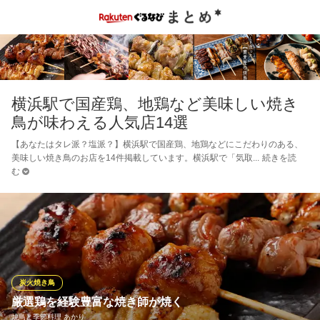
横浜駅で国産鶏、地鶏など美味しい焼き
鳥が味わえる人気店14選
【あなたはタレ派？塩派？】横浜駅で国産鶏、地鶏などにこだわりのある、
美味しい焼き鳥のお店を14件掲載しています。横浜駅で「気取
続きを読
む
炭火焼き鳥
厳選鶏を経験豊富な焼き師が焼く
焼鳥と季節料理 あかり