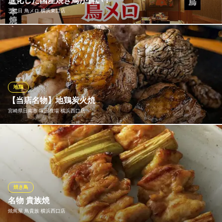
進化した国産焼き鳥が旨い！
東急東横線横浜駅きた西口 徒歩2分
三代目 鳥メロ 横浜東口店
神奈川県横浜市神奈川区鶴屋町2-13-7 リッチモンドホテル横浜駅前2F
鳥メロの焼鳥が、さらにおいしく進化しました。看板商品の焼き
鳥は、国産チルド原料を使用し、仕込みから焼きまで工程を一
新。冷凍に頼らないチルドならではの鮮度と旨みで、ささみ串は
しっとり、レバー串は濃厚な味わいに。ひと口食べれば違いが分
かる、鳥メロ自慢の焼き鳥をぜひご堪能ください。
地鶏
【当店名物】地鶏炭火焼
三代目 鳥メロ 横浜東口店
宮崎県日南市 塚田農場 横浜西口店
居酒屋 飲み放題 宴会
ＪＲ横浜駅東口 徒歩5分
神奈川県横浜市西区高島2-6-32 横浜東口ウィスポートビル2F
看板料理の「地鶏炭火焼」。豪快な炭火で一気に焼き上げると、
噛むほどに口の中に香ばしい炭の香りが広がります！
宮崎県日南市 塚田農場 横浜西口店
地鶏と九州料理
焼き鳥
ＪＲ根岸線横浜駅きた西口 徒歩1分
名物 貴族焼
神奈川県横浜市西区北幸1-1-5 渡辺ビル3F
焼鳥屋 鳥貴族 横浜西口店