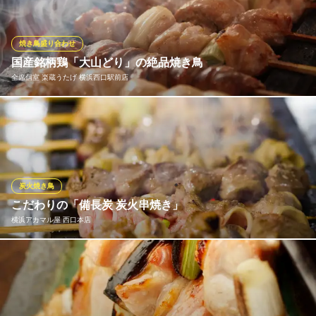
串をお楽しみいただけます。２つの鶏を使用することで、上質な
のに比較的リーズナブルに、「鶏の旨味」「ジューシーさ」を味
わっていただけます。
焼き鳥盛り合わせ
国産銘柄鶏「大山どり」の絶品焼き鳥
炭火焼鳥 塚田農場 横浜南幸店
全席個室 楽蔵うたげ 横浜西口駅前店
炭火焼鳥居酒屋
京急本線横浜駅 徒歩5分
神奈川県横浜市西区南幸2-9-17 AC横浜ビル4F
当店では安心・安全で新鮮な「大山どり」を使用した焼き鳥をご
用意しております。大山山麓のきれいな空気と水でのびのびスト
レスなく育った「大山どり」は脂乗りのバランスがよく、栄養た
っぷり！ジューシーで旨味が凝縮された鶏肉を一本一本職人が技
術と心を込めて焼き上げました！楽蔵にいらした際は是非ご堪能
炭火焼き鳥
ください。
こだわりの「備長炭 炭火串焼き」
横浜アカマル屋 西口本店
全席個室 楽蔵うたげ 横浜西口駅前店
厳選素材の贅沢和食
備長炭でじっくり焼くことで香り高く深い味わいの焼き鳥に仕上
ＪＲ横浜駅西口 徒歩3分
神奈川県横浜市西区北幸1-1-13 コンフォート178 6F
げています。お料理に迷ったらまずは串焼き！税込165円からござ
います！ビールや焼酎、ハイボールとぜひ一緒にご注文くださ
い。