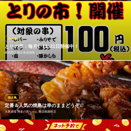
一串に90gという大きさを誇る「名物 貴族焼」は鳥貴族のこだわ
り。 鳥貴族の圧倒的な人気No.1メニューです。 おいしくて大きな
焼鳥でお客様も満足していただけると信じています。
焼鳥屋 鳥貴族 横浜西口店
焼き鳥
焼鳥
とりの市：毎月1･11･21日開催中！
ＪＲ横浜駅西口 徒歩4分
横浜西口 焼き鳥居酒屋 とり一
神奈川県横浜市西区南幸2-12-10 6F
自慢の串焼きは20種類以上！◇一番人気！手作り月見つくね1本3
00円！◇一品料理多数！オススメ黒板メニューも見逃せない！さ
らに！毎月1・11・21日は☆大好評『とりの市』開催！対象の串
焼き1本100円！（一部串焼きを除きます）
焼き鳥
横浜西口 焼き鳥居酒屋 とり一
定番＆人気の焼鳥は串のままどうぞ♪
横浜居酒屋/焼き鳥
大衆酒場 博多の寅ちゃん 横浜鶴屋町店
相鉄本線横浜駅西口 徒歩1分
神奈川県横浜市西区南幸1-5-27
じっくりと炭火で炙る焼き鳥は全国どこでも大人気！串のままガ