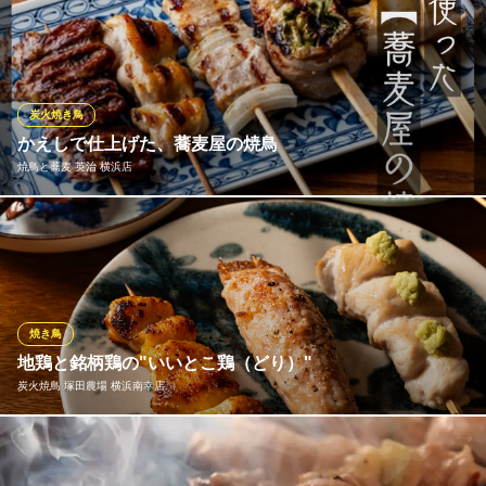
串兵衛名物といえばこだわり素材を使用した焼き鳥1本230円～。
横浜市営地下鉄横浜駅 徒歩7分
神奈川県横浜市西区北幸2-9-30 横浜西口加藤ビルB1
信州の安曇野から毎朝仕入れている『朝一鶏』を使用しておりま
す。脂肪が少なく、鶏肉本来の味とコク、歯ざわりが特徴で焼き
鳥に最適！毎朝新鮮な状態で仕入れており、本来の旨味を損なわ
ずに炭火で焼き上げ、皆様に最高の状態でご提供しております。
炭火焼き鳥
かえしで仕上げた、蕎麦屋の焼鳥
炭屋 串兵衛 裏横 横浜東口店
焼鳥と蕎麦 英治 横浜店
焼鳥×地酒を横浜で堪能
ＪＲ横浜駅みなみ東口 徒歩5分
神奈川県横浜市西区高島2-10-25
蕎麦の味を決める秘伝の「かえし」。長期間寝かせ、角が取れて
まろやかになった醤油、みりん、砂糖の熟成された旨みが、鶏肉
の脂と溶け合います。一般的なタレのような刺すような甘さでは
なく、しっとりと深く、どこか優しい。炭火の香ばしさと共に、
蕎麦屋ならではの「和の極み」をご堪能ください。
焼き鳥
地鶏と銘柄鶏の"いいとこ鶏（どり）"
焼鳥と蕎麦 英治 横浜店
炭火焼鳥 塚田農場 横浜南幸店
焼鳥と蕎麦
ＪＲ横浜駅 徒歩5分
神奈川県横浜市神奈川区鶴屋町1-7-1 デリス横浜ビル1F
「炭火焼鳥 塚田農場」は、「地鶏」と「霧島鶏（銘柄鶏）」の２
つの良いところを組み合わせ、塚田農場ならではの"いいとこ鶏"の