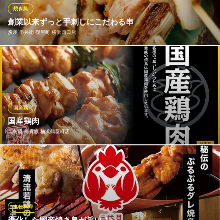
焼き鳥
横浜アカマル屋 西口本店
創業以来ずっと手刺しにこだわる串
大宮 大衆酒場 焼鳥
炭屋 串兵衛 鶴屋町 横浜西口店
ＪＲ横浜駅 徒歩4分
神奈川県横浜市西区南幸2-6-7 庄司横浜南幸ビル1F
串兵衛の看板メニューの串焼きは、25年前の創業からずっと機械
ではなく、手刺しで串打ちしています。 機械刺しとは全く違う食
感をご堪能してください♪
炭屋 串兵衛 鶴屋町 横浜西口店
国産鶏
旬の地酒が呑める焼鳥屋
国産鶏肉
ＪＲ横浜駅きた西口 徒歩1分
焼鳥屋 鳥貴族 横浜鶴屋町店
神奈川県横浜市神奈川区鶴屋町2-15-25 鈴木ビル
おいしい焼鳥は鮮度が大事。価格・味わいともに 満足いただける
焼鳥を追求した結果、 鳥貴族の焼鳥は国産鶏肉を使用しておりま
す。
焼鳥屋 鳥貴族 横浜鶴屋町店
名物料理
焼鳥