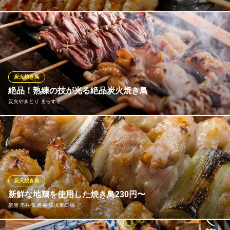
濃厚な旨味が特徴の宮崎地鶏や大山鶏を厳選使用。野菜は三浦産
中央卸売市場から新鮮で旬のものを仕入れております。焼き場に
立つのは修業を積んだ焼き師。食材ごと、部位ごとに適した焼き
方・温度で食材の長所を前面に引き出してご提供いたします。炭
酸効いたビールや自慢の日本酒と合わせてぜひお楽しみくださ
炭火焼き鳥
い。
絶品！熟練の技が光る絶品炭火焼き鳥
炭火やきとり まっすぐ
焼鳥と季節料理 あかり
日本酒と季節料理
大きめにカットした銘柄鶏『あべどり』を、熟練の技でじっくり
ＪＲ横浜駅 徒歩4分
神奈川県横浜市神奈川区鶴屋町2-19-6 ガレリア横浜B1
丁寧に焼き上げた炭火焼き鳥。部位により焼き分けておりますの
で鶏肉の皮はパリっと身はジューシー、旨みが凝縮するように絶
妙な火加減で焼いております。また、備長炭を使用するので炭火
の芳ばしい香りと肉の旨味が存分に感じられる逸品をお楽しみく
炭火焼き鳥
ださい。
新鮮な地鶏を使用した焼き鳥230円〜
炭屋 串兵衛 裏横 横浜東口店
炭火やきとり まっすぐ
炭火焼鳥と日本酒を堪能