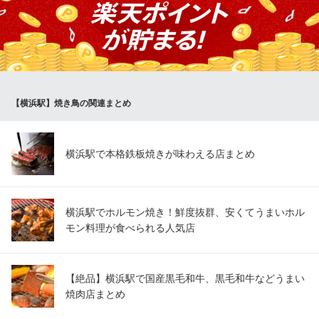
ブリと食べることで、旨味と温度が逃げません。人気No.1のつく
ね串は、とろ～り濃厚な卵の黄身とも相性抜群！九州・博多の屋
台を感じられるようなカジュアルな雰囲気で楽しむ串焼きは絶品♪
ぜひご注文ください。
大衆酒場 博多の寅ちゃん 横浜鶴屋町店
【横浜駅】焼き鳥の関連まとめ
博多もつ鍋焼鳥食べ放題
京急本線横浜駅 徒歩4分
神奈川県横浜市神奈川区鶴屋町2-23-8 鶴屋町ルポビル3F
横浜駅で本格鉄板焼きが味わえる店まとめ
横浜駅でホルモン焼き！鮮度抜群、安くてうまいホル
モン料理が食べられる人気店
【絶品】横浜駅で国産黒毛和牛、黒毛和牛などうまい
焼肉店まとめ