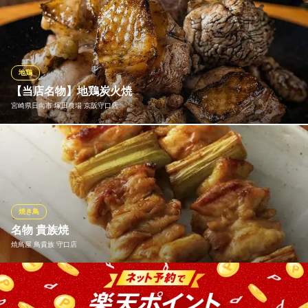
炭火でじっくりと火を通したこだわりの炭火焼鳥は、鶏の旨味が
ぎゅっと凝縮された当店自慢の一品！お酒のつまみにも、ご飯の
おかずにも最適で、男女問わず幅広い年代のお客様に大好評◎1本
120円（税抜）～140円（税抜）のお手頃価格でご提供しておりま
すので、手軽にいろいろな種類の焼鳥をお楽しみくださいませ♪
地鶏
【当店名物】地鶏炭火焼
居酒屋 みつ岡
宮崎県日向市 塚田農場 京阪守口店
本格炭火焼鳥 居酒屋
大阪メトロ谷町線守口駅 徒歩2分
大阪府守口市金下町2-2-20
看板料理の「地鶏炭火焼」。豪快な炭火で一気に焼き上げると、
噛むほどに口の中に香ばしい炭の香りが広がります！
宮崎県日向市 塚田農場 京阪守口店
宮崎地鶏と九州料理
焼き鳥
京阪本線守口市駅 徒歩1分
名物 貴族焼
大阪府守口市桜町9-7 フロンテージ守口3F
焼鳥屋 鳥貴族 守口店
一串に90gという大きさを誇る「名物 貴族焼」は鳥貴族のこだわ
り。 鳥貴族の圧倒的な人気No.1メニューです。 おいしくて大きな