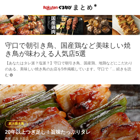
守口で朝引き鳥、国産鶏など美味しい焼
き鳥が味わえる人気店5選
【あなたはタレ派？塩派？】守口で朝引き鳥、国産鶏、地鶏などにこだわり
のある、美味しい焼き鳥のお店を5件掲載しています。守口で「
続きを読
む
炭火焼き鳥
20年以上つぎ足し！旨味たっぶりタレ
鳥家 三吉 大日店