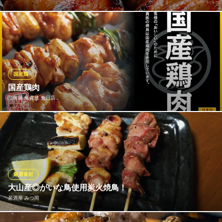
美味しい焼鳥に欠かせないのは、やっぱりタレ。焼鳥の師匠から
引き継ぎ20年以上つぎ足してできているタレは、旨味たっぷりで
す！タレが旨いからこそ焼鳥丼もよくでるほど。その他、たたき
との相性抜群の自家製ポン酢など、美味しい朝挽き地鶏を食べて
もらうためにこだわり続けてできたタレやポン酢も是非味わって
国産鶏
ください。
国産鶏肉
焼鳥屋 鳥貴族 大日店
鳥家 三吉 大日店
朝挽き地鶏の焼鳥居酒屋
おいしい焼鳥は鮮度が大事。価格・味わいともに 満足いただける
地下鉄谷町線大日駅 徒歩5分
大阪府守口市大日町3-4-23
焼鳥を追求した結果、 鳥貴族の焼鳥は国産鶏肉を使用しておりま
す。
焼鳥屋 鳥貴族 大日店
厳選食材
焼鳥
大山産◎がいな鳥使用炭火焼鳥！
地下鉄谷町線大日駅7番出口 徒歩1分
居酒屋 みつ岡
大阪府守口市大日町1-2-1