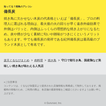
知ってる？焼鳥のアレコレ
備長炭
焼き鳥に欠かせない木炭の代表格といえば「備長炭」。プロの料
理人に選ばれる理由は、着火後の火の回りが早く遠赤外線効果で
外側はパリッと、内側はふっくらの理想的な焼き上がりになるた
め。炎や煙が少なく素材に匂いや雑味がつきにくというメリット
もあります。中でも備長炭の発祥である紀州備長炭は最高級のブ
ランド木炭として有名です。
楽天ぐるなびまとめ
肉料理
焼き鳥
守口で朝引き鳥、国産鶏など美
味しい焼き鳥が味わえる人気店
※ご注意事項
コンテンツは、ぐるなび加盟店より提供された店舗情報を再構成して制作しております。掲
載時の情報のため、ご利用の際は、各店舗の最新情報をご確認くださいますようお願い申し
上げます。
© Gurunavi, Inc.