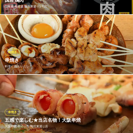
国産鶏肉
串焼屋 サカトリーナ
焼鳥屋 鳥貴族 阪急東通り3号店
魚×鶏×野菜×居酒屋
阪急線大阪梅田駅 徒歩7分
大阪府大阪市北区堂山町8-21 石本ビル1F
おいしい焼鳥は鮮度が大事。価格・味わいともに 満足いただける
焼鳥を追求した結果、 鳥貴族の焼鳥は国産鶏肉を使用しておりま
す。
焼鳥屋 鳥貴族 阪急東通り3号店
串焼き
焼鳥
串焼き
大阪メトロ御堂筋線梅田駅13番出口 徒歩4分
料理と酒 たいだい
大阪府大阪市北区小松原町1-10 梅田パルビル4F
自家配合のタレ4種[醤油タレ・酢タレ・カラシダレ・ニンニク醤
油]でご提供しており、様々な風味でリーズナブルに何本でもお楽
しみいただけます♪
料理と酒 たいだい
串焼き
焼き鳥
五感で楽しむ★当店名物！大阪串焼
大阪メトロ谷町線東梅田駅 徒歩4分
大阪串焼 串イッカ 梅田東通り店
大阪府大阪市北区小松原町4-5