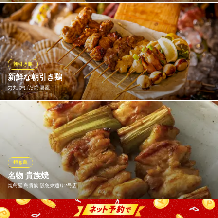
「くわ焼き」の由来となった「鍬(くわ)」は田畑を耕すための道具
のこと。昔、野鳥を鍬の上に置いて焼いて食べたのが始まりと言
われています。串イッカでは《焼く》だけでなく《蒸す》《揚げ
る》《炙る》など様々な調理法で特別な1本を仕上げます！味はも
ちろん彩り豊かな串料理をご堪能下さい。1本からご注文頂けま
朝引き鳥
す！
新鮮な朝引き鶏
力丸 炉ばた焼 妻籠
大阪串焼 串イッカ 梅田東通り店
くわ焼きと絶品黒毛和牛
毎朝、朝引きを仕入れて串に刺しお客様の目の前で焼き、アツア
大阪メトロ谷町線中崎町駅 徒歩5分
大阪府大阪市北区堂山町10-4 忠兵衛ビル1F
ツの串焼きをご提供します。
力丸 炉ばた焼 妻籠
350円均一の炉ばた焼
焼き鳥
阪急線梅田駅 徒歩3分
名物 貴族焼
大阪府大阪市北区小松原町4-6
焼鳥屋 鳥貴族 阪急東通り2号店
一串に90gという大きさを誇る「名物 貴族焼」は鳥貴族のこだわ