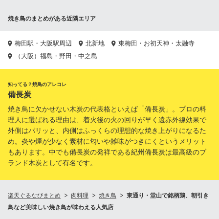
焼き鳥のまとめがある近隣エリア
梅田駅・大阪駅周辺
北新地
東梅田・お初天神・太融寺
（大阪）福島・野田・中之島
知ってる？焼鳥のアレコレ
備長炭
焼き鳥に欠かせない木炭の代表格といえば「備長炭」。プロの料
理人に選ばれる理由は、着火後の火の回りが早く遠赤外線効果で
外側はパリッと、内側はふっくらの理想的な焼き上がりになるた
め。炎や煙が少なく素材に匂いや雑味がつきにくというメリット
もあります。中でも備長炭の発祥である紀州備長炭は最高級のブ
ランド木炭として有名です。
楽天ぐるなびまとめ
肉料理
焼き鳥
東通り・堂山で銘柄鶏、朝引き
鳥など美味しい焼き鳥が味わえる人気店