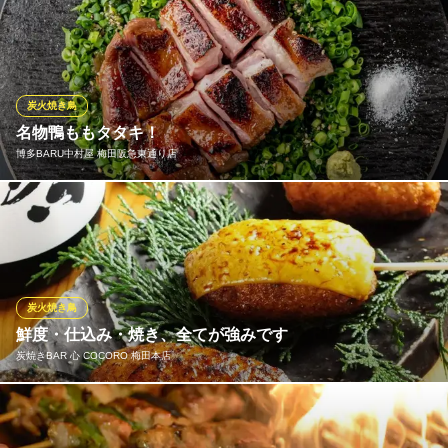
大阪府大阪市北区堂山町16-11
焼鳥は、炭火でじっくりと丁寧に焼き上げております。
焼き鳥 炭焼地鶏 近江 梅田東通り店
東通り商店街の絶品焼鳥
大阪メトロ谷町線中崎町駅 徒歩5分
炭火焼き鳥
大阪府大阪市北区堂山町5-19 ふるさとビル
名物鴨ももタタキ！
博多BARU中村屋 梅田阪急東通り店
鴨もも肉を低温調理で火入れし、皮目を丁寧に焼き上げたお皿。
ガッツリとボリュームも楽しめ、噛みしめるほどに鶏肉の旨味が
口中に広がります。自慢の焼酎や日本酒との相性も抜群ですよ♪
博多BARU中村屋 梅田阪急東通り店
炭火焼き鳥
梅田屈指の焼鳥＆鶏鍋処
鮮度・仕込み・焼き、全てが強みです
阪急線大阪梅田駅 徒歩5分
炭焼きBAR 心 COCORO 梅田本店
大阪府大阪市北区堂山町5-3 堂山タウンビルB1
炭火で焼く、朝引きの焼き鳥。最大5時間無制限飲み放題とコスパ
◎！！創作焼き鳥、つくねの数々はインスタ映え間違いなし♪その