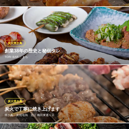
朝引きの新鮮な鶏を一本一本丁寧に手打ちし、備長炭でじっくり
焼き上げる「ばもら」の焼き鳥。外は香ばしく、中はジューシ
ー！旨みがぎゅっと詰まった至福の味わいです。
焼き鳥 ばもら 神山町店
炭火焼き鳥
炭火焼き鳥
創業38年の歴史と秘伝タレ
大阪メトロ谷町線中崎町駅 徒歩5分
TORI BAR こまち
大阪府大阪市北区神山町14-3 メゾン崎山1F
激戦区梅田で愛され続ける創業38年の老舗。23年間毎日継ぎ足し
守り抜かれた「秘伝のタレ」は、深いコクと旨味が凝縮された命
の味です。 熟練の職人が一本一本丁寧に焼き上げる焼鳥との絶妙
なハーモニーは、一度食べれば虜になる味わい。歴史が証明する
本物の美味しさをぜひ。
炭火焼き鳥
炭火で丁寧に焼き上げます
TORI BAR こまち
焼き鳥 炭焼地鶏 近江 梅田東通り店
老舗焼き鳥店
大阪メトロ御堂筋線梅田駅 徒歩6分