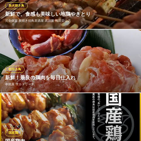
焼き鳥 居酒屋
炭火焼き鳥
大阪メトロ谷町線東梅田駅 徒歩4分
新鮮で、食感も美味しい地鶏やきとり
大阪府大阪市北区小松原町5-5
完全個室 炭焼き焼鳥居酒屋 高田屋 梅田堂山店
高田屋の看板「やきとり」は、炭火で一本一本丁寧に焼いていま
す。外はカリッと、中は旨みたっぷりで、地どりの魅力を最大限
に引き出します。炭火で焼ける芳ばしい香りにも、食欲がそそら
れますよ♪ 定番のねぎまやこころ、希少なうなぎホルモンなど、
種類は豊富に楽しめます。
朝引き鳥
新鮮！最良の鶏肉を毎日仕入れ
完全個室 炭焼き焼鳥居酒屋 高田屋 梅田堂山店
串焼屋 サカトリーナ
完全個室炭焼焼鳥居酒屋
大阪メトロ谷町線中崎町駅 徒歩4分
大阪府大阪市北区神山町9-14 オリカ神山テナントビル1F
当店では信頼のおける確かな鶏肉店様より、主に和歌山県産の新
鮮で肉質が良い鶏だけを毎日仕入れています。敢えて銘柄、産地
は指定せず、部位ごとにその日最良のものをお出ししています。
実際に良い鶏がない日は仕入れませんので、ご了承ください。ま
た専門店ならではの希少部位もお楽しみいただけます。
国産鶏