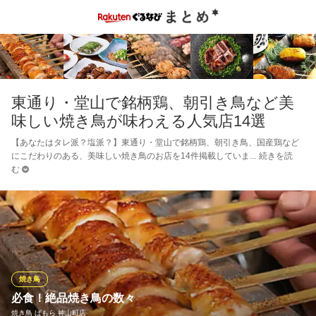
東通り・堂山で銘柄鶏、朝引き鳥など美
味しい焼き鳥が味わえる人気店14選
【あなたはタレ派？塩派？】東通り・堂山で銘柄鶏、朝引き鳥、国産鶏など
にこだわりのある、美味しい焼き鳥のお店を14件掲載していま
続きを読
む
焼き鳥
必食！絶品焼き鳥の数々
焼き鳥 ばもら 神山町店