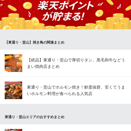
り。 鳥貴族の圧倒的な人気No.1メニューです。 おいしくて大きな
焼鳥でお客様も満足していただけると信じています。
焼鳥屋 鳥貴族 阪急東通り2号店
焼鳥
大阪メトロ谷町線東梅田駅 徒歩1分
【東通り・堂山】焼き鳥の関連まとめ
大阪府大阪市北区堂山町5-9 扇会館3F
【絶品】東通り・堂山で厚切りタン、黒毛和牛などう
まい焼肉店まとめ
東通り・堂山でホルモン焼き！鮮度抜群、安くてうま
いホルモン料理が食べられる人気店
東通り・堂山エリアのおすすめまとめ