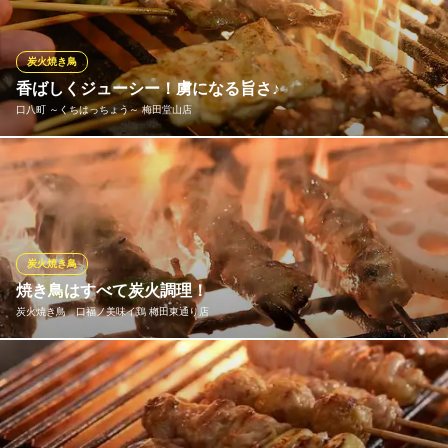
他、お酒に合う料理も多数ご用意しております！朝までゆっくり
お楽しみください！日本酒 肉バル 個室 焼き鳥 海鮮
炭火焼き鳥
炭焼きBAR 心 COCORO 梅田本店
香ばしくジューシー！虜になる旨さ♪
炭火で焼く絶品焼き鳥
口八町 ～くちはっちょう～ 梅田堂山店
大阪メトロ谷町線中崎町駅 徒歩5分
大阪府大阪市北区堂山町8-16
炭火で焼いて、鶏本来の旨味がギュッと凝縮された炭火焼鳥が自
慢！一つ一つの素材を丁寧に、職人が真心と情熱を込めて、絶妙
な火加減で仕上げております！炭の薫りと秘伝のタレが絡まって
極上の旨さに。1串90円（税抜）～とリーズナブルな価格でご用
意！野菜＆お肉や、かつお梅紫蘇を使用など、創作串も豊富にご
炭火焼き鳥
ざいます。
焼き鳥はすべて炭火調理！
炭火焼き鳥 口福ノ美味イ鶏 梅田東通り店
口八町 ～くちはっちょう～ 梅田堂山店
炭火焼き居酒屋
当店の焼鳥・串焼きはすべて炭火で調理致します！串は1本から注
大阪メトロ谷町線中崎町駅 徒歩3分
大阪府大阪市北区堂山町15-11
文ＯＫ♪
炭火焼き鳥 口福ノ美味イ鶏 梅田東通り店