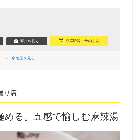
空席確認・予約する
写真を見る
-1-7
地図を見る
通り店
極める。五感で愉しむ麻辣湯