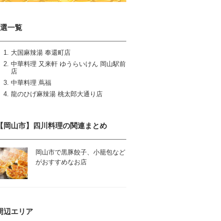
4選一覧
大国麻辣湯 奉還町店
中華料理 又来軒 ゆうらいけん 岡山駅前
店
中華料理 蔦福
龍のひげ麻辣湯 桃太郎大通り店
【岡山市】四川料理の関連まとめ
岡山市で黒豚餃子、小籠包など
がおすすめなお店
周辺エリア