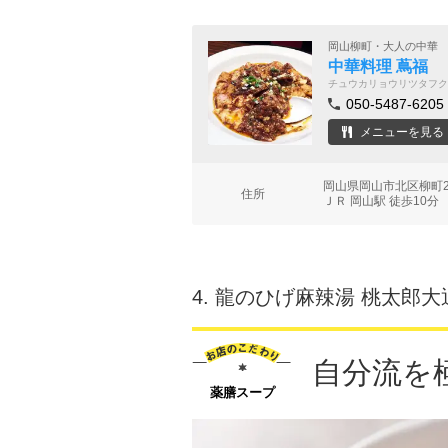
岡山柳町・大人の中華
中華料理 蔦福
チュウカリョウリツタフク
050-5487-6205
メニューを見る
岡山県岡山市北区柳町2
住所
ＪＲ 岡山駅 徒歩10分
4.
龍のひげ麻辣湯 桃太郎大
自分流を
薬膳スープ