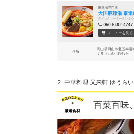
麻辣湯専門店
大国麻辣湯 奉還
ダイコクマーラータンホウ
050-5492-4747
メニューを見る
岡山県岡山市北区奉還町
住所
ＪＲ 岡山駅 徒歩9分
2.
中華料理 又来軒 ゆうら
百菜百味
厳選食材