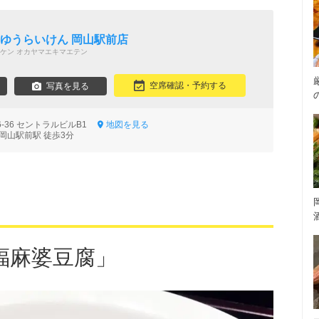
 ゆうらいけん 岡山駅前店
ケン オカヤマエキマエテン
空席確認・予約する
写真を見る
-36 セントラルビルB1
地図を見る
岡山駅前駅 徒歩3分
福麻婆豆腐」