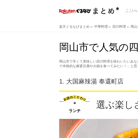
ここい
楽天ぐるなびまとめ
中華料理
四川料理
岡山
岡山市で人気の四
岡山市で辛くて美味しい四川料理を味わいたいあな
で本格的な麻婆豆腐や火鍋を食べてみたい！」と思
1.
大国麻辣湯 奉還町店
選ぶ楽し
ランチ