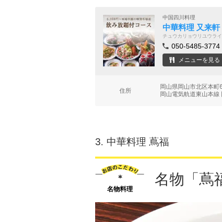
中国四川料理
中華料理 又来軒
チュウカリョウリユウライ
050-5485-3774
メニューを見る
岡山県岡山市北区本町6
住所
岡山電気軌道東山本線 
3.
中華料理 蔦福
名物「蔦
名物料理