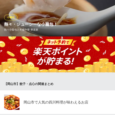
シーな餡がたっぷり◎ぜひお召し上がりください！
居酒屋革命 酔っ手羽 岡山西口店
小籠包
居酒屋
熱々・ジューシーな小籠包！
ＪＲ岡山駅 徒歩3分
熱々小龍包と本格中華 華菜家
岡山県岡山市北区駅元町29-14 1～2F
薄皮の中からあふれる黄金色のスープは絶品！ お好みの数だけお
召し上がりください。 2個入り 290円（税別）・4個入り 580円
（税別） ※1個追加 145円（税別）
熱々小龍包と本格中華 華菜家
熱々小籠包と本格中華
ＪＲ岡山駅 徒歩5分
【岡山市】餃子・点心の関連まとめ
岡山県岡山市北区本町8-15 フローレンス本町グランドシティ本町プラザ1F
岡山市で人気の四川料理が味わえるお店