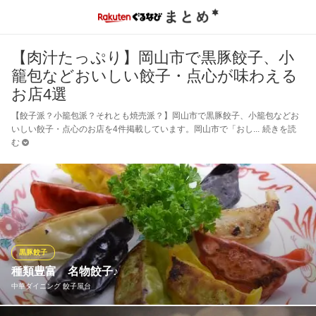
【肉汁たっぷり】岡山市で黒豚餃子、小
籠包などおいしい餃子・点心が味わえる
お店4選
【餃子派？小籠包派？それとも焼売派？】岡山市で黒豚餃子、小籠包などお
いしい餃子・点心のお店を4件掲載しています。岡山市で「おし
続きを読
む
黒豚餃子
種類豊富 名物餃子♪
中華ダイニング 餃子屋台