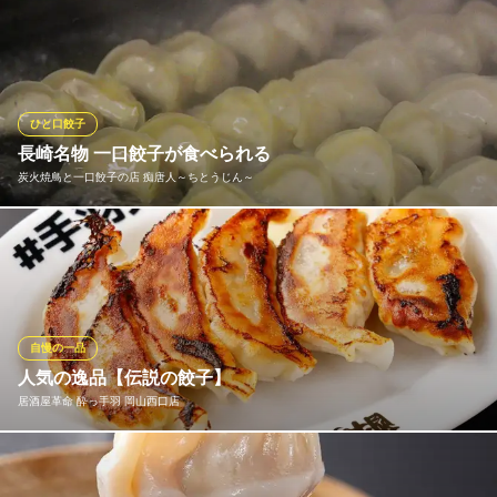
名物餃子は種類も豊富。黒豚焼き餃子・岡山県産黄ニラ餃子・岡
山県産桃太郎トマト餃子・岡山県産瀬戸内レモン餃子・岡山県産
パクチー餃子・もっちり水餃子・一口餃子・・・いろんな餃子を
お楽しみ下さい。
ひと口餃子
中華ダイニング 餃子屋台
長崎名物 一口餃子が食べられる
ホテルエクセル直営中華
炭火焼鳥と一口餃子の店 痴唐人～ちとうじん～
ＪＲ岡山駅 車5分
岡山県岡山市北区石関町5-1 ホテルエクセル岡山B1
当店の一口餃子は、お店でひとつずつ手作り。食べ方はそのまま
でもOK！ 餃子のタレや、柚子こしょうをつけると味の変化も他の
島升。 女性の方でも1人前をぺロッと食べれる食べ過ぎ注意の絶
品一口餃子です。
自慢の一品
炭火焼鳥と一口餃子の店 痴唐人～ちとうじん～
人気の逸品【伝説の餃子】
焼鳥と餃子・居酒屋
居酒屋革命 酔っ手羽 岡山西口店
ＪＲ山陽本線北長瀬駅 徒歩18分
岡山県岡山市北区今3-9-18 ホワイトピア武田1F
自慢の餃子をお試しあれ！表面はパリパリ、周りはモチッとした
食感抜群の皮に、秘伝のレシピで味付けした具だくさんのジュー