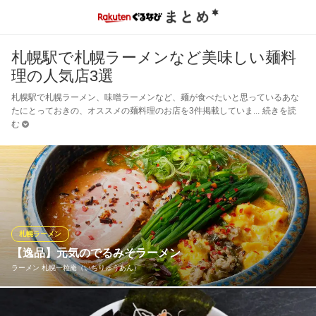
札幌駅で札幌ラーメンなど美味しい麺料
理の人気店3選
札幌駅で札幌ラーメン、味噌ラーメンなど、麺が食べたいと思っているあな
たにとっておきの、オススメの麺料理のお店を3件掲載していま
続きを読
む
札幌ラーメン
【逸品】元気のでるみそラーメン
ラーメン 札幌一粒庵（いちりゅうあん）
自家製の専用「モチモチ太麺」でお作りします。 ボリュームも満