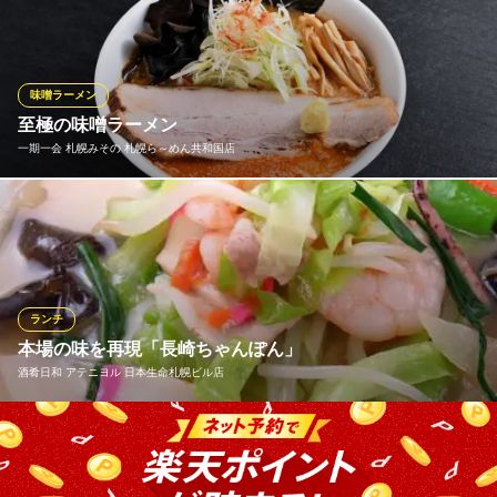
足な大盛りサイズ（通常150ｇ+75ｇ）です。「ホクシン」・「き
たのかおり」・「ゆめちから」など北海道産の小麦粉のみを独自
のブレンドで配合し、大地の風味と、モチモチの食感を実現いた
しました。
味噌ラーメン
至極の味噌ラーメン
ラーメン 札幌一粒庵（いちりゅうあん）
一期一会 札幌みその 札幌ら～めん共和国店
ラーメン 道産食材
札幌市営地下鉄東豊線さっぽろ駅 徒歩1分
北海道札幌市中央区北4条西1-1 ホクレンビルB1
味噌ラーメン専門店。燻製チャーシューによる香ばしさが特徴的
な王道な札幌ラーメンです。
一期一会 札幌みその 札幌ら～めん共和国店
味噌ラーメン専門店
ランチ
ＪＲ函館本線札幌駅 徒歩1分
本場の味を再現「長崎ちゃんぽん」
北海道札幌市中央区北5条西2-1 札幌エスタ10F
酒肴日和 アテニヨル 日本生命札幌ビル店
ランチタイムや食事利用でも妥協なし。豚骨と鶏ガラをベース
に、たっぷりの野菜と魚介の旨みが溶け出した特製スープの「長
崎ちゃんぽん」は、専門店顔負けの本格派。白・赤・黒・黄など