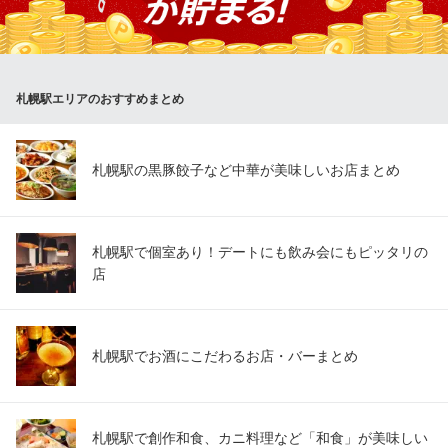
バリエーションも豊富で、〆の一杯としても、食事メインの利用
でも満足度抜群です。
酒肴日和 アテニヨル 日本生命札幌ビル店
札幌駅エリアのおすすめまとめ
ちょい飲み／昼飲み酒場
札幌市営地下鉄東豊線さっぽろ駅 徒歩2分
北海道札幌市中央区北3条西4-1-1 日本生命札幌ビルB1
札幌駅の黒豚餃子など中華が美味しいお店まとめ
札幌駅で個室あり！デートにも飲み会にもピッタリの
店
札幌駅でお酒にこだわるお店・バーまとめ
札幌駅で創作和食、カニ料理など「和食」が美味しい