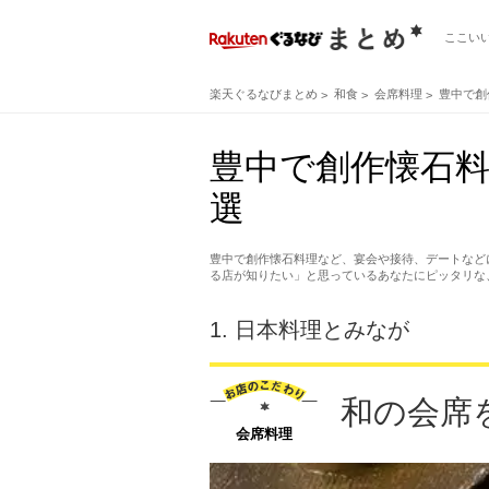
ここい
楽天ぐるなびまとめ
和食
会席料理
豊中で創
豊中で創作懐石料
選
豊中で創作懐石料理など、宴会や接待、デートなど
る店が知りたい」と思っているあなたにピッタリな
1.
日本料理とみなが
和の会席
会席料理