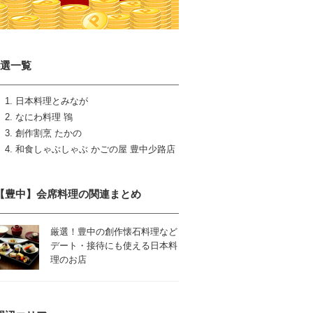
4選一覧
日本料理とみなが
なにわ料理 鴇
創作割烹 たかの
和食しゃぶしゃぶ かごの屋 豊中少路店
【豊中】会席料理の関連まとめ
厳選！豊中の創作懐石料理など
デート・接待にも使える日本料
理のお店