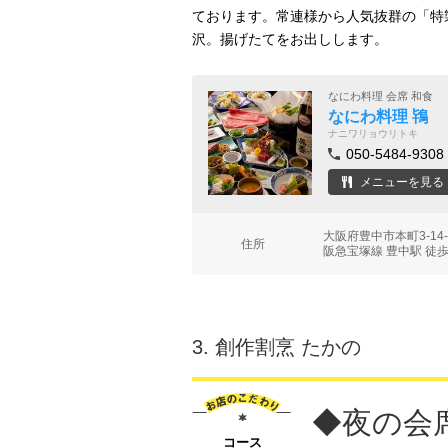
ております。常連様から人気抜群の「特
沢。揚げたてをお出しします。
なにわ料理 会席 和食
なにわ料理 鴇
ナニワリョウリトキ
050-5484-9308
メニューを見る
大阪府豊中市本町3-1
住所
阪急宝塚線 豊中駅 徒歩
3.
創作割烹 たかの
◆夜の会席
コース