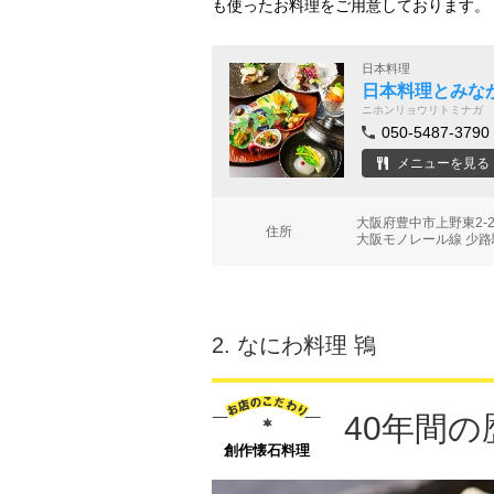
も使ったお料理をご用意しております。
日本料理
日本料理とみな
ニホンリョウリトミナガ
050-5487-3790
メニューを見る
大阪府豊中市上野東2-2
住所
大阪モノレール線 少路駅
2.
なにわ料理 鴇
40年間
創作懐石料理