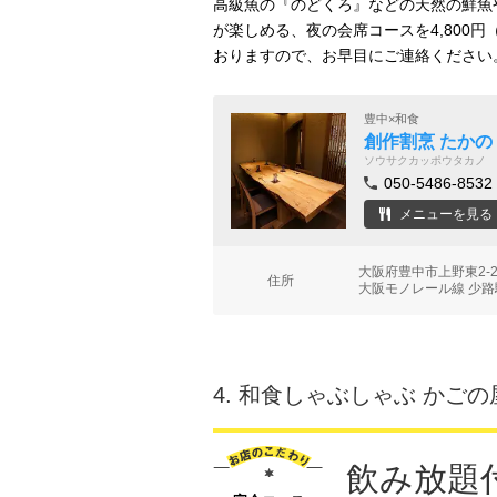
高級魚の『のどくろ』などの天然の鮮魚
が楽しめる、夜の会席コースを4,800
おりますので、お早目にご連絡ください
豊中×和食
創作割烹 たかの
ソウサクカッポウタカノ
050-5486-8532
メニューを見る
大阪府豊中市上野東2-2
住所
大阪モノレール線 少路
4.
和食しゃぶしゃぶ かごの
飲み放題