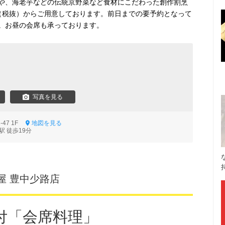
や、海老芋などの伝統京野菜など食材にこだわった創作割烹
円（税抜）からご用意しております。前日までの要予約となって
。お昼の会席も承っております。
写真を見る
-47 1F
地図を見る
駅 徒歩19分
屋 豊中少路店
付「会席料理」