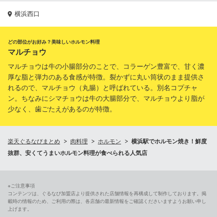
横浜西口
どの部位がお好み？美味しいホルモン料理
マルチョウ
マルチョウは牛の小腸部分のことで、コラーゲン豊富で、甘く濃
厚な脂と弾力のある食感が特徴。裂かずに丸い筒状のまま提供さ
れるので、マルチョウ（丸腸）と呼ばれている。別名コプチャ
ン。ちなみにシマチョウは牛の大腸部分で、マルチョウより脂が
少なく、歯ごたえがあるのが特徴。
楽天ぐるなびまとめ
肉料理
ホルモン
横浜駅でホルモン焼き！鮮度
抜群、安くてうまいホルモン料理が食べられる人気店
※ご注意事項
コンテンツは、ぐるなび加盟店より提供された店舗情報を再構成して制作しております。掲
載時の情報のため、ご利用の際は、各店舗の最新情報をご確認くださいますようお願い申し
上げます。