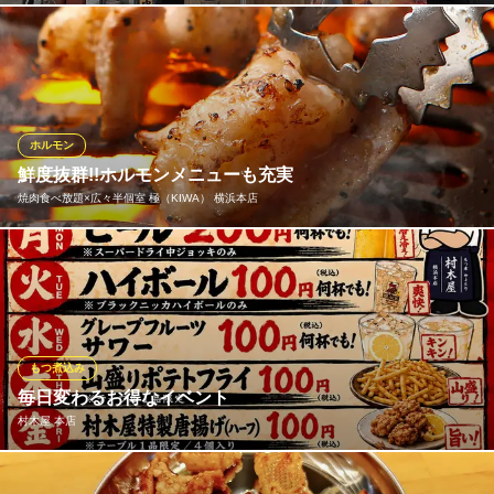
神奈川県横浜市西区高島2-6-41 福島ビル1F
食肉に関する『安心・安全・品質』を提供する”ホルモン専門店”！
七輪で炭火焼！だから旨さが引き立つ！名物の「10秒シロコロホ
ルモン」は柔らかく濃厚な旨味とプルプルな食感がたまらない！
一度食べればきっとあなたもリピーターに。ご来店の際は是非ご
賞味あれ！
ホルモン
鮮度抜群!!ホルモンメニューも充実
炭火焼肉ゴールデンホルモンYOKOHAMA
焼肉食べ放題×広々半個室 極（KIWA） 横浜本店
七輪炭火で本格焼肉
京急本線横浜駅 徒歩5分
神奈川県横浜市西区南幸2-14-7 第6NYビル1～2F
ホルモン好きも納得の極KIWAのホルモン類！新鮮ホルモンをロー
スターに乘せてジュウジュウ炙る臨場感は堪りません♪燃え上がる
炎を見ながらプリプリの新鮮なこだわりのホルモンをお楽しみ下
さい♪ コースや食べ放題メニューにももちろん、ホルモンメニュ
ーをお召し上がりいただけます♪
もつ煮込み
毎日変わるお得なイベント
焼肉食べ放題×広々半個室 極（KIWA） 横浜本店
村木屋 本店
横浜駅で絶品食べ放題
ＪＲ横浜駅 徒歩4分
神奈川県横浜市西区南幸2-5-5 大三ビル4F
飲み会や、接待にも最適なお得日替わりイベントを開催中！生ビ