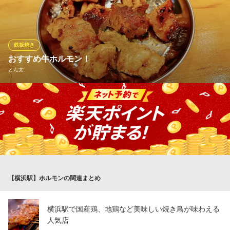
ール200円や、人気チューハイ各種やハイボール、ポテトや、から
揚げなど人気の定番メニューが日替わりでお得にお愉しみいただ
けます◎団欒を楽しめるカウンター席やゆったりと会話をお愉し
み頂ける完全個室で贅沢で至福のひとときを心ゆくまでご堪能く
鉄板焼き
ださい◎
おすすめ牛ホルモン！
とん太
村木屋 本店
朝4時まで営業中！
とん太自慢の鉄板焼き！おすすめは牛ホルモンのシマチョウとマ
ＪＲ横浜駅 徒歩1分
神奈川県横浜市西区南幸1-2-1 3F
ルチョウ！
とん太
昼から飲める居酒屋
相鉄本線横浜駅 徒歩1分
神奈川県横浜市西区南幸1-5-29
【横浜駅】ホルモンの関連まとめ
横浜駅で国産鶏、地鶏など美味しい焼き鳥が味わえる
人気店