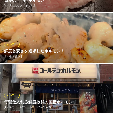
自慢の「下町ホルモン」
和牛炭火焼肉 あけぼの食堂
当店名物の下町ホルモンは、鮮度にとことんこだわった自慢の一
品です！丁寧に下処理をしているからこそ、モツ特有の臭みは一
切なし。七輪の炭火でこんがりと焼き上げれば、外は香ばしく、
噛むほどにプリプリの脂と濃厚な旨みが口いっぱいに溢れ出しま
す。キンキンに冷えたビールや本格焼酎との相性も抜群！
ホルモン
鮮度と安さを追求したホルモン！
和牛炭火焼肉 あけぼの食堂
ホルモン 藤つぼ
和牛焼肉・ホルモン
ＪＲ横浜駅 徒歩3分
神奈川県横浜市神奈川区鶴屋町2-19 山本ビル1F
鮮度にとことんこだわった臭みのないホルモンをご提供！抜群の
価格でお楽しみいただけます。炭火で焼いて極上の味をご堪能あ
れ◎ホルモン以外の赤身肉やお刺身もご用意。ぜひ一度お越しい
ただき、当店自慢の味をご体験ください♪
ホルモン
ホルモン 藤つぼ
毎朝仕入れる鮮度抜群の国産ホルモン
横浜のホルモン屋さん
炭火焼肉ゴールデンホルモンYOKOHAMA
横浜市営地下鉄高島町駅 徒歩4分