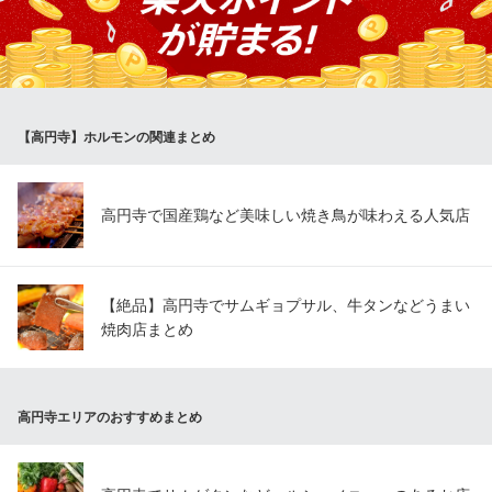
納得した新鮮な上質肉のみをお召し上がりいただいております。
脂の旨味・赤身の瑞々しさは新鮮な証。どんどん食欲が進みま
す。
焼肉一式 道盛（みちもり） 高円寺店
【高円寺】ホルモンの関連まとめ
高円寺の焼肉＆ホルモン
ＪＲ中央線高円寺駅 徒歩2分
東京都杉並区高円寺北2-7-13 フジイビル1F
高円寺で国産鶏など美味しい焼き鳥が味わえる人気店
【絶品】高円寺でサムギョプサル、牛タンなどうまい
焼肉店まとめ
高円寺エリアのおすすめまとめ