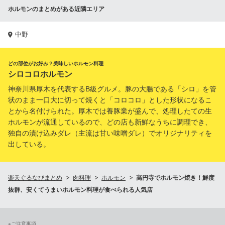
ホルモンのまとめがある近隣エリア
中野
どの部位がお好み？美味しいホルモン料理
シロコロホルモン
神奈川県厚木を代表するB級グルメ。豚の大腸である「シロ」を管
状のまま一口大に切って焼くと「コロコロ」とした形状になるこ
とから名付けられた。厚木では養豚業が盛んで、処理したての生
ホルモンが流通しているので、どの店も新鮮なうちに調理でき、
独自の漬け込みダレ（主流は甘い味噌ダレ）でオリジナリティを
出している。
楽天ぐるなびまとめ
肉料理
ホルモン
高円寺でホルモン焼き！鮮度
抜群、安くてうまいホルモン料理が食べられる人気店
※ご注意事項