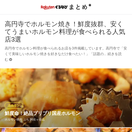
高円寺でホルモン焼き！鮮度抜群、安く
てうまいホルモン料理が食べられる人気
店3選
高円寺でホルモン料理が食べられるお店を3件掲載しています。高円寺で「安
くて美味しいホルモン焼きを好きなだけ食べたい！」「話題の
続きを読
む
ホルモン
鮮度命！絶品プリプリ国産ホルモン
ホルモン焼肉 ぶち 阿佐ヶ谷店