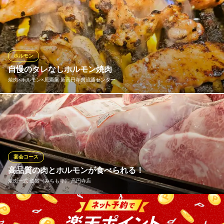
当店のホルモン・焼肉は、創業時より鹿児島県の契約農家を中心
に一頭・一括仕入れを行っております。また、徹底した衛生管理
とプロフェッショナルな目利きにより、納得したもののみをお客
様へご提供！プリプリとした食感と奥深い味わいでその鮮度を感
じていただけるはず！自慢の絶品ホルモンをご堪能あれ♪
ホルモン
自慢のタレなしホルモン焼肉
ホルモン焼肉 ぶち 阿佐ヶ谷店
焼肉×ホルモン×居酒屋 新高円寺肉流通センター
ホルモン焼肉専門店
ＪＲ中央線阿佐ヶ谷駅 徒歩1分
東京都杉並区阿佐谷北2-1-6
お肉の宝庫と言えば、《新高円寺 肉流通センター》！お肉好きに
はたまらない一軒！厳選した旨み・香りに満ちた極上のお肉は、
目利きに自信ありの店主が自ら仕入れてご提供☆極上のお肉をリ
ーズナブルな価格でお召し上がりいただけます♪ガッツリ食べたい
時、みんなでワイワイしたい時。ぜひ、お気軽にお立ち寄りくだ
宴会コース
さい◎
高品質の肉とホルモンが食べられる！
焼肉一式 道盛（みちもり） 高円寺店
焼肉×ホルモン×居酒屋 新高円寺肉流通センター
ホルモン焼肉専門店
ジュワッと弾ける脂に誘われて…今夜も焼肉宴会でパワー充電！
地下鉄丸ノ内線新高円寺駅 徒歩2分
東京都杉並区高円寺南2-20-8 ルックJT新高円寺ビル1F
当店が誇る高品質の肉とホルモンを思う存分召し上がれ。店主も