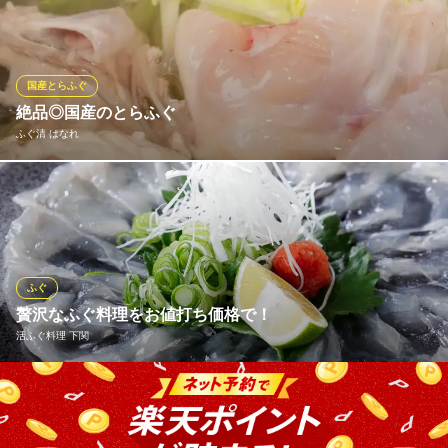
ふぐかず 鳳店
ふぐ てっさ 鳳 鍋
ＪＲ阪和線鳳駅西出口 徒歩5分
国産とらふぐ
大阪府堺市西区鳳中町2-48-5
絶品◎国産のとらふぐ
ふぐ清 はなれ
とらふぐ本場の九州をメインに、鮮度抜群の国産とらふぐを使
用。日本トップクラスのとらふぐ生産量を誇る長崎や天草など各
地から厳選仕入れ。熊本県の天草産とらふぐは筋が少なく、しっ
かりとした味のあるふぐをご堪能していただけます。鮮度が光
る、当店のとらふぐを是非ご賞味ください！
ふぐ
贅沢なふぐ料理をお値打ち価格で！
ふぐ清 はなれ
活ふぐ料理 下関
活けふぐ料理専門店
南海高野線堺東駅 徒歩4分
大阪府堺市堺区三国ヶ丘御幸通6 乾ビル1F
鮮度の良いふぐ独特のプリプリとした食感が楽しめるぶつぎりの
てっさや、炭火炙り焼き、また高級な白子を焼き白子にして…
と、山口県・下関本場の多彩な活ふぐ料理を盛り込んだ様々な組