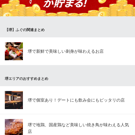
み合わせで内容充実のふぐコースを、お手軽なお値段で実現！ ふ
ぐとの相性も格別なかに料理も豊富に揃います。
活ふぐ料理 下関
【堺】ふぐの関連まとめ
活ふぐとかに料理
南海本線堺駅 徒歩6分
大阪府堺市堺区大浜北町2-1-27
堺で新鮮で美味しい刺身が味わえるお店
堺エリアのおすすめまとめ
堺で個室あり！デートにも飲み会にもピッタリの店
堺で地鶏、国産鶏など美味しい焼き鳥が味わえる人気
店