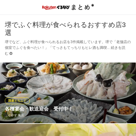
堺でふぐ料理が食べられるおすすめ店3
選
堺でなど、ふぐ料理が食べられるお店を3件掲載しています。堺で「老舗店の
個室でふぐを食べたい！」「てっさもてっちりもヒレ酒も満喫
続きを読
む
国産とらふぐ
各種宴会・歓送迎会 受付中！
ふぐかず 鳳店
飲み放題付きコース 破格で販売中！各種宴会予約受付中です。