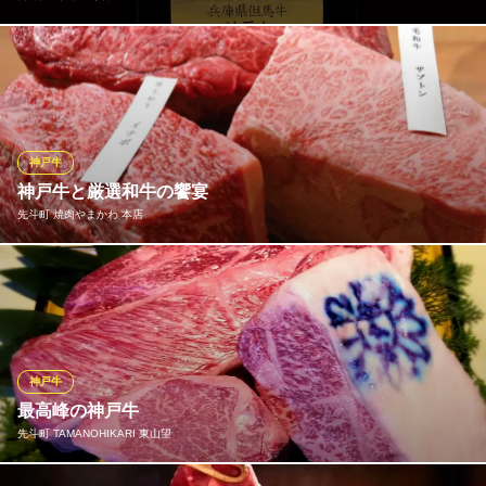
「神戸肉・神戸ビーフ」は、兵庫県産和牛の但馬牛を「神戸肉流
通推進協議会」の登録会員（生産者）が肥育して、本県内の食肉
センターに出荷した未経産牛・去勢牛のうち、枝肉格付け等で厳
しく審査されています。 出荷数は1年間で約3000頭、日本の牛肉
の消費流通量のわずか0.16%程度しかない最も希少性の高い和牛
神戸牛
種です。
神戸牛と厳選和牛の饗宴
先斗町 焼肉やまかわ 本店
肉 听 三条木屋町店
京都焼肉接待
世界的知名度を誇る「神戸牛」を取り扱っております。きめ細や
地下鉄東西線京都市役所前駅 徒歩2分
京都府京都市中京区恵比須町424-1 ABSビル1F
かなサシが入った美しい赤身は、口の中でとろける食感です。店
主がこだわり抜いた黒毛和牛と共に、素材本来の「ほんまもんの
味」を心ゆくまでご堪能ください。
神戸牛
先斗町 焼肉やまかわ 本店
最高峰の神戸牛
京都三条×焼肉×神戸牛
先斗町 TAMANOHIKARI 東山望
京阪本線三条駅 徒歩4分
京都府京都市中京区若松町137-7