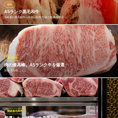
上げた京都肉は、全国の皆様から味の芸術品として絶賛頂いてお
和牛
ります。
A5ランク黒毛和牛
京町家の黒毛和牛一頭買い焼肉 市場小路 木屋町店
モリタ屋 木屋町店
和牛 すき焼き・鉄板焼
黒毛和牛A5ランクのみを目利きして仕入れています。 品質の良い
京阪線三条駅 徒歩5分
京都府京都市中京区木屋町三条上る上大阪町531
高級牛をリーズナブルな価格でご堪能いただけます。
京町家の黒毛和牛一頭買い焼肉 市場小路 木屋町店
京町家 焼肉
黒毛和牛
阪急京都線京都河原町駅 徒歩3分
肉の最高峰。A5ランク牛を厳選
京都府京都市下京区木屋町通仏光寺上ル天王子町3-154-1
岩焼 先斗町 ことし
トップクラスの牛肉をお届けするお店は他にも数多くあります
が、この価格で楽しめるお店はなかなか無いと自負しています！
松坂牛や鹿児島牛、宮崎牛、「幻の牛」とも称される伊賀牛な
ど、全国各地の素晴らしい牛肉から、その時々の良質なものを厳
選。ステーキや岩焼、しゃぶしゃぶなど、食べ方も様々にご用意
国産黒毛和牛
しています。