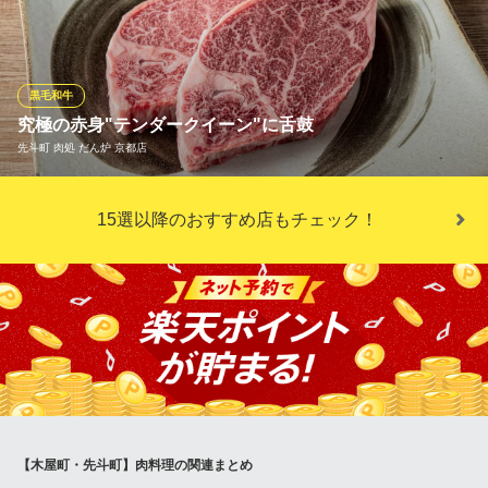
た様も気軽にお試しいただける、手頃な価格で提供しておりま
す。特にサーロインは、“この味・量でこれは安い”と好評をいただ
くことがしばしば。鉄板の上でジュー、パチパチと小気味良い音
を響かせながら焼き上げる、料理人の華麗な手捌きにもご期待く
黒毛和牛
ださい。
究極の赤身"テンダークイーン"に舌鼓
先斗町 肉処 だん炉 京都店
先斗町 京四季庵
先斗町鉄板ダイニング
ヘレの中心部分で、"究極の赤身"や"希少部位"ともいわれている
阪急京都線京都河原町駅 徒歩3分
15選以降のおすすめ店もチェック！
京都府京都市中京区先斗町四条上ル鍋屋町227 紫光會館B1
「テンダークイーン」は、匠が厳選した当店1番のおすすめ。赤身
ながら非常にキメが細かく繊細な舌触りで、お箸でスッと切れる
ほどの柔らかさが魅力です。口の中に入れた瞬間にふわっと広が
る贅沢な旨みと、お肉の芳醇な味わいをお楽しみください。
先斗町 肉処 だん炉 京都店
個室・半個室ありの焼肉
阪急京都線京都河原町駅 徒歩4分
京都府京都市中京区下憔木町199-1
【木屋町・先斗町】肉料理の関連まとめ