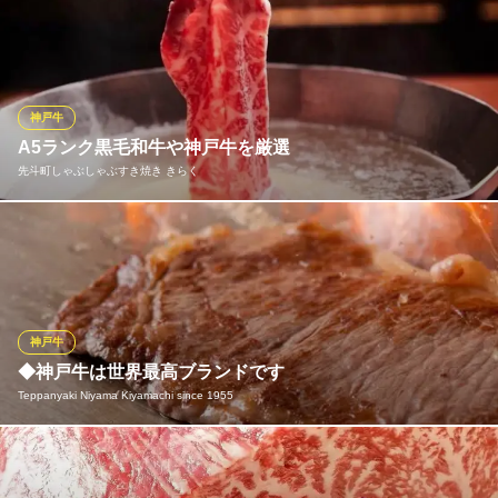
お気軽に神戸牛を堪能できます。
先斗町 TAMANOHIKARI 東山望
京都先斗町☆納涼床
阪急京都線京都河原町駅 徒歩2分
神戸牛
京都府京都市中京区先斗町通四条上ル鍋屋町228
A5ランク黒毛和牛や神戸牛を厳選
先斗町しゃぶしゃぶすき焼き きらく
その日一番状態の良いA5ランク黒毛和牛や神戸牛をシェフが厳
選。 融点が低く、口の中でとろけるような脂の甘みと赤身の旨味
が特徴です。 提供直前にスライスすることで、鮮度と風味を極限
まで保ったままご提供いたします。
神戸牛
先斗町しゃぶしゃぶすき焼き きらく
◆神戸牛は世界最高ブランドです
しゃぶしゃぶ・すき焼き
Teppanyaki Niyama Kiyamachi since 1955
阪急京都線京都河原町駅 徒歩1分
京都府京都市中京区柏屋町169-2
当店では神戸牛を最高ブランドと考え提供しております。その最
高峰の味を是非ご賞味いただきたい☆彡