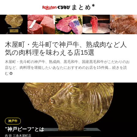
木屋町・先斗町で神戸牛、熟成肉など人
気の肉料理を味わえる店15選
木屋町・先斗町の神戸牛、熟成肉、黒毛和牛、国産黒毛和牛がこだわりのお
店など、肉料理を堪能したいあなたにおすすめのお店を15件掲
続きを読
む
神戸牛
”神戸ビーフ”とは
肉 听 三条木屋町店