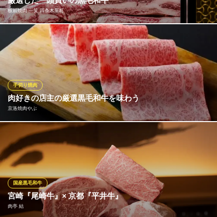
厳選した一頭買いの黒毛和牛
板前焼肉 一笑 四条木屋町
岩焼 先斗町 ことし
京町家×特選黒毛和牛
■こだわりの厳選肉 九州各地より仕入れたＡ４ランク以上の黒毛
阪急京都線京都河原町駅1番出口 徒歩4分
京都府京都市中京区先斗町通四条上ル4丁目松本町163
和牛を一頭買いにてご提供。お客様に良質の和牛焼肉・ホルモン
を召し上がって頂ける様、現地で専用冷凍庫保存し熟成期間を経
て、最高級の状態で店に仕入れています。『イチボ』や『ミス
ジ』といった稀少部位や新鮮なホルモンも各種取り揃えておりま
手切り焼肉
す。
肉好きの店主の厳選黒毛和牛を味わう
京洛焼肉やぶ
板前焼肉 一笑 四条木屋町
一頭買い黒毛和牛焼肉店
焼肉の美味しさは食材管理やカット方法にも大きく左右されま
阪急京都線京都河原町駅 徒歩1分
京都府京都市下京区船頭町237-9
す。当店では肉好きの店主がこだわり抜いた厳選の肉を、経験豊
富なシェフが最適な厚みや大きさでカットし、食材管理にも心の
注意を払っています。お客様に満足いただける焼肉体験を提供す
るために、常に努力を重ねております。
国産黒毛和牛
宮崎『尾崎牛』× 京都『平井牛』
京洛焼肉やぶ
肉亭 結
黒毛和牛＆ホルモン