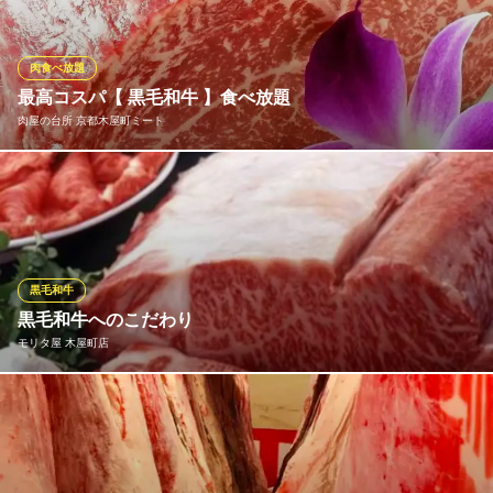
Teppanyaki Niyama Kiyamachi since 1955
鉄板焼店
肉食べ放題
阪急京都線京都河原町駅 徒歩1分
最高コスパ【 黒毛和牛 】食べ放題
京都府京都市中京区四条上ル鍋屋町221 木屋町50ビル2F
肉屋の台所 京都木屋町ミート
高級焼肉店では1万円する部位を2時間8500円で食べ放題でご提供
できる神戸牛コース。もちろん飲み放題付き！その他、ご予算に
応じて3,000円～各種プランをご用意。新鮮で最高品質のお肉を是
非一度ご賞味ください。肉屋の台所 木屋町ミート
黒毛和牛
肉屋の台所 京都木屋町ミート
黒毛和牛へのこだわり
焼肉食べ放題飲み放題
モリタ屋 木屋町店
京阪本線三条駅 徒歩3分
京都府京都市中京区材木町174 黄桜木屋町ビル 3F
モリタ屋では丹波和知高原に専業牧場を設け、恵まれた自然環境
の中で資質の優れた素牛を厳選し、伝統の味を確立するために京
都肉作りに専念しております。長年の経験から培った優れた和牛
を育てる目で、全国から選りすぐった特選和牛と丹精込めて作り