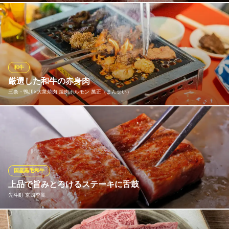
阪急京都線京都河原町駅 徒歩2分
京都府京都市中京区紙屋町356-2 フィルパーク四条河原町1F
月間生産70頭でその内国内は20頭のみと希少な『知った事を後悔
する美味』宮崎尾崎牛。 『多くの料理人がその味を認めてきた“肉
の宝”』京都平井牛。 通常和牛の成育期間は28か月前後ですが、
尾崎牛は32〜40か月、平井牛は月齢は30～36ヵ月かけてじっくり
と成育。贅を極めた逸品をぜひ。
和牛
厳選した和牛の赤身肉
肉亭 結
三条・鴨川×大衆焼肉 焼肉ホルモン 萬正（まんせい）
肉割烹・個室焼肉
地下鉄東西線京都市役所前駅 徒歩1分
京都府京都市中京区上樵木町503-2
木屋町の路地裏焼肉【焼肉ホルモン萬正】国産和牛をリーズナブ
ルにお楽しみ頂ける当店では，仕入れ状況により、あのブランド
牛が♪厳選した和牛の赤身やタンをはじめ、種類豊富なホルモンも
自慢です！当店の赤身肉は厳選した和牛を使用しております。
国産黒毛和牛
三条・鴨川×大衆焼肉 焼肉ホルモン 萬正（まんせい）
上品で旨みとろけるステーキに舌鼓
三条鴨川沿い・大衆焼肉
先斗町 京四季庵
京阪本線三条駅 徒歩2分
京都府京都市中京区上大阪町518
鉄板焼きでは、A4またはA5ランクの国産黒毛和牛をご堪能。どな