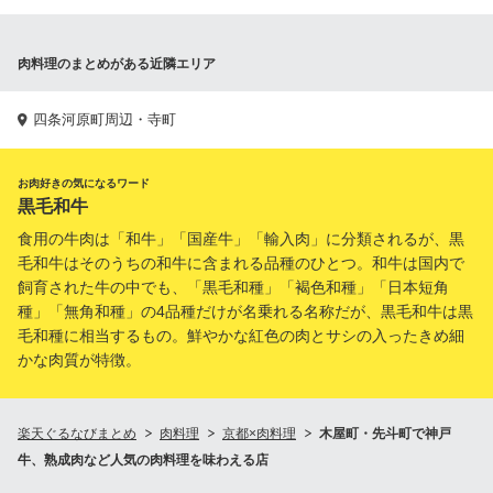
肉料理のまとめがある近隣エリア
四条河原町周辺・寺町
お肉好きの気になるワード
黒毛和牛
食用の牛肉は「和牛」「国産牛」「輸入肉」に分類されるが、黒
毛和牛はそのうちの和牛に含まれる品種のひとつ。和牛は国内で
飼育された牛の中でも、「黒毛和種」「褐色和種」「日本短角
種」「無角和種」の4品種だけが名乗れる名称だが、黒毛和牛は黒
毛和種に相当するもの。鮮やかな紅色の肉とサシの入ったきめ細
かな肉質が特徴。
楽天ぐるなびまとめ
肉料理
京都×肉料理
木屋町・先斗町で神戸
牛、熟成肉など人気の肉料理を味わえる店