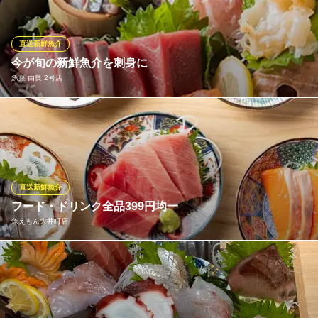
ります！そんな新鮮な魚の美味しさを楽しむなら、やっぱり刺身
がオススメ。単品ものから豪快な盛り合わせまで幅広くご用意し
ております。新鮮な海の幸を、ぜひ当店でご堪能ください。
直送新鮮魚介
今が旬の新鮮魚介を刺身に
板前のいる町の酒場 庄や 大井町店
魚菜 由良 2号店
鮮魚と板前料理の居酒屋
ＪＲ京浜東北線大井町駅 徒歩2分
東京都品川区東大井5-15-16 KHビルディングB1
脂がよく乗っていて、お酒との相性も抜群の数々・・四季折々を
お楽しみください。 【飲み会/送別会/歓迎会/接待/商談等】に最高
のおもてなしをお客様にご提供致します。
魚菜 由良 2号店
直送新鮮魚介
新鮮魚介 居酒屋
フード・ドリンク全品399円均一
りんかい線大井町駅B出口 徒歩6分
魚えもん大井町店
東京都品川区大井1-15-1
驚きのコスパ★当店では、新鮮な海鮮料理や多彩なドリンクを全
品399円（税別）で心ゆくまで堪能できます！友達や家族と一緒
に、気軽に美味しい料理を楽しむことができるので、ぜひ一度お
越しください。お得な価格で満足できるひとときをお約束しま