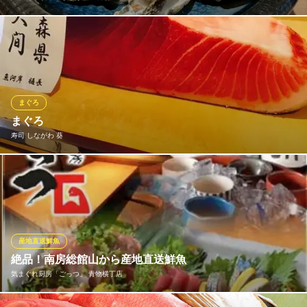
当店自慢の貝料理は、職人が目利きした新鮮な魚介のみを使用。
生牡蠣やホッキ貝のお刺身はもちろん、旨味が凝縮されたホタテ
のバター焼きやハマグリなど、貝好きを唸らせるメニューが勢揃
い。 素材本来の美味しさを存分に引き出した絶品料理を、ぜひご
賞味ください。
まぐろ
まぐろ
貝・刺身専門店 しらはら 大井町
寿司 しながわ 葵
鮮度抜群の海鮮料理
ＪＲ京浜東北線大井町駅 徒歩2分
東京都品川区東大井5-19-5 第11下川ビル1F
毎日市場から旬の食材を御用意 信頼のおける市場の仲卸から常に
確かな品質の魚を仕入れております。
寿司 しながわ 葵
寿司×日本酒
産地直送鮮魚
京急本線青物横丁駅 徒歩1分
絶品！南房総館山から産地直送鮮魚
東京都品川区南品川3-5-3 青横ビル4F
気まぐれ厨房「ごっつ」 青物横丁店