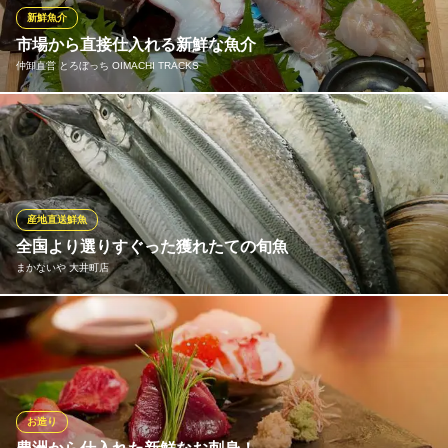
す！
新鮮魚介
市場から直接仕入れる新鮮な魚介
魚えもん大井町店
仲卸直営 とろぼっち OIMACHI TRACKS
コスパ最強海鮮居酒屋
ＪＲ京浜東北線大井町駅 徒歩2分
東京都品川区東大井5-15-15 1F
直接買い付ける魚介の鮮度は折り紙付き！その日一番美味しい魚
をお届けするため、メニューは毎日変わります。貝焼きや、かつ
おの酒盗、濃厚ないかの塩辛など、一口食べればお酒が進んで仕
方ない絶品おつまみも勢揃いしています。
産地直送鮮魚
仲卸直営 とろぼっち OIMACHI TRACKS
全国より選りすぐった獲れたての旬魚
仲卸が営む魚専門店
まかないや 大井町店
ＪＲ京浜東北線大井町駅トラックス口 徒歩5分
東京都品川区広町2-1-17 OIMACHI TRACKS
「ここの魚は旨い」と多くの魚好きを魅了する当店の鮮魚。店主
が毎日確かな目利きで仕入れる厳選の海の幸は、まさに獲れたて
の美味しさそのもの。そんな新鮮な海の恵みが毎日、日替りで登
場。お刺身をメインに、食材味溢れるスタイルで調理した一品料
理も、是非味わっていただきたい逸品です。
お造り