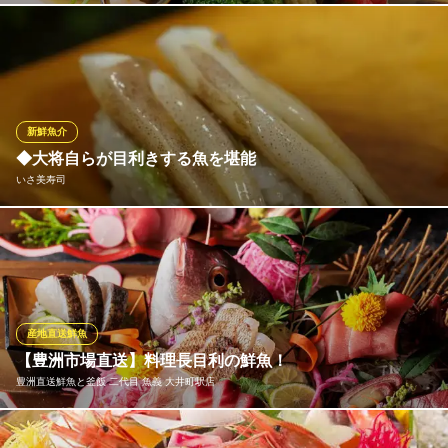
丁寧にとった鰹と昆布の出汁の旨みが、たっぷりしみ込んだ当店
看板料理”アクアパッツァ”。 新鮮魚介と旬野菜がたっぷり入った
当店大人気メニューです。出汁スープを最後の一滴まで飲み干し
たくなる程うまい♪是非ご賞味ください。
新鮮魚介
創作イタリアン ちゃぶっとりあ 大井町
◆大将自らが目利きする魚を堪能
◇創作隠れ家イタリアン
いさ美寿司
ＪＲ京浜東北線大井町駅東口 徒歩5分
東京都品川区東大井5-10-10 アーバンステージ大井町1F
築地で大将自らが目利きした魚や長崎より直送で仕入れる新鮮魚
介を楽しめる《いさ美寿司》。魚本来の味を楽しんでいただける
よう、ネタは大きく、シャリは小さめにしてご提供しておりま
す。そんな当店の名物は「げそ」。コリコリとした食感が楽しめ
る「げそ」は、噛めば噛むほど旨味と甘味が止まらない一品で
産地直送鮮魚
す。
【豊洲市場直送】料理長目利の鮮魚！
豊洲直送鮮魚と釜飯 二代目 魚義 大井町駅店
いさ美寿司
新鮮素材の立ち食い寿司
毎朝、豊洲市場から仕入れる鮮魚！鮮度が高いうちにきちんと下
ＪＲ京浜東北線大井町駅東口 徒歩1分