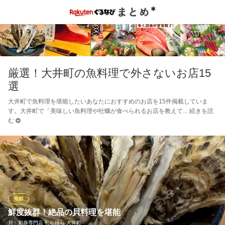
厳選！大井町の魚料理で外さないお店15
選
大井町で魚料理を堪能したいあなたにおすすめのお店を15件掲載していま
す。大井町で「美味しい魚料理や牡蠣が食べられるお店を教えて
続きを読
む
海鮮
鮮度抜群！絶品の貝料理を堪能
貝・刺身専門店 しらはら 大井町