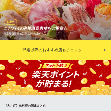
東京都品川区東大井5-3-13
処理された魚介は旨みが凝縮され、いちばん美味しい状態でご提
供。お造り、煮付け、焼き魚、蒸し物etc...多彩なお料理でお届け
いたします。自慢の鮮魚はコースでも単品でもお愉しみくださ
い。相性の良い地酒も多数有◎
お造り
こだわりの産地直送素材をご用意☆
豊洲直送鮮魚と釜飯 二代目 魚義 大井町駅店
個室居酒屋 蕎麦割烹 山崎 大井町本店
市場仕入れの海鮮と釜飯
ＪＲ京浜東北線大井町駅 徒歩1分
東京都品川区東大井5-16-9 フィルパーク大井町駅前7F
こだわりの産地直送の素材をご用意しました☆ 中でも素材の良さ
15選以降のおすすめ店もチェック！
がわかるお刺身はおすすめ☆
※こちらは夜のみのこだわりです。
個室居酒屋 蕎麦割烹 山崎 大井町本店
個室居酒屋宴会
ＪＲ京浜東北線大井町駅 徒歩1分
東京都品川区東大井5-2-13 大井ビル3F
【大井町】魚料理の関連まとめ