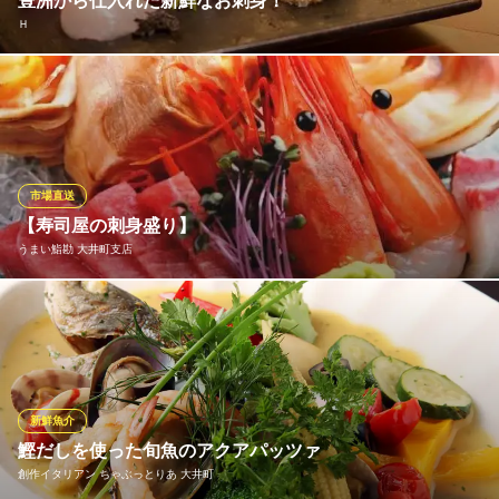
豊洲から仕入れた新鮮なお刺身！
まかないや 大井町店
Ｈ
全国お取り寄せ創作和食
ＪＲ京浜東北線大井町駅西口 徒歩1分
東京都品川区大井1-52-6 コスモ大井町1F
毎朝豊洲から直送される新鮮な魚を使った贅沢なお刺身の盛り合
わせ。四季折々に合わせた旬の魚をメインに構成されたお刺身は
いつ召し上がって頂いても絶品の一言。特に【生鯨のお造り（980
円）】は一度食べたらリピート必至です♪是非ご堪能ください。
市場直送
Ｈ
【寿司屋の刺身盛り】
和食ダイニングバー
うまい鮨勘 大井町支店
ＪＲ京浜東北線大井町駅 徒歩5分
東京都品川区東大井5-12-2 シティ大井町1F・B1
寿司屋の刺身盛りは一味違う！ 素材にこだわる寿司職人の刺身の
鮮度をお楽しみ下さい！
うまい鮨勘 大井町支店
毎日市場直送の鮮魚
新鮮魚介
ＪＲ京浜東北線大井町駅東口 徒歩5分
鰹だしを使った旬魚のアクアパッツァ
東京都品川区東大井5-1-12
創作イタリアン ちゃぶっとりあ 大井町