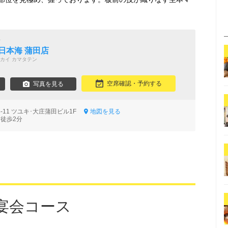
場
日本海 蒲田店
カイ カマタテン
空席確認・予約する
写真を見る
-11 ツユキ･大庄蒲田ビル1F
地図を見る
 徒歩2分
宴会コース