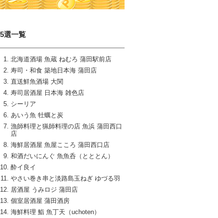
15選一覧
北海道酒場 魚蔵 ねむろ 蒲田駅前店
寿司・和食 築地日本海 蒲田店
直送鮮魚酒場 大関
寿司居酒屋 日本海 雑色店
シーリア
あいう魚 牡蠣と炭
漁師料理と猟師料理の店 魚浜 蒲田西口
店
海鮮居酒屋 魚屋こころ 蒲田西口店
和酒だいにんぐ 魚魚呑（とととん）
酔イ良イ
やさい巻き串と淡路島玉ねぎ ゆづる羽
居酒屋 うみロジ 蒲田店
個室居酒屋 蒲田酒房
海鮮料理 鮨 魚丁天（uchoten）