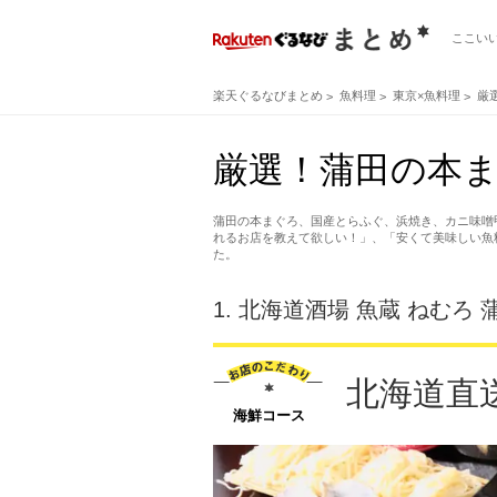
ここい
楽天ぐるなびまとめ
魚料理
東京×魚料理
厳
厳選！蒲田の本ま
蒲田の本まぐろ、国産とらふぐ、浜焼き、カニ味噌
れるお店を教えて欲しい！」、「安くて美味しい魚
た。
1.
北海道酒場 魚蔵 ねむろ 
北海道直送
海鮮コース