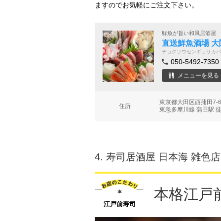
ますのでお気軽にご注文下さい。
鮮魚が旨い和風居酒屋
直送鮮魚酒場 大
チョクソウセンギョサカバ
050-5492-7350
メニューを見る
東京都大田区西蒲田7-6
住所
東急多摩川線 蒲田駅 
4.
寿司居酒屋 日本海 雑色店
本格江戸
江戸前寿司