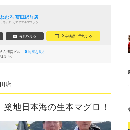
 ねむろ 蒲田駅前店
ラネムロ カマタエキマエテン
空席確認・予約する
写真を見る
66-3 清宮ビル
地図を見る
 徒歩1分
蒲田店
！築地日本海の生本マグロ！