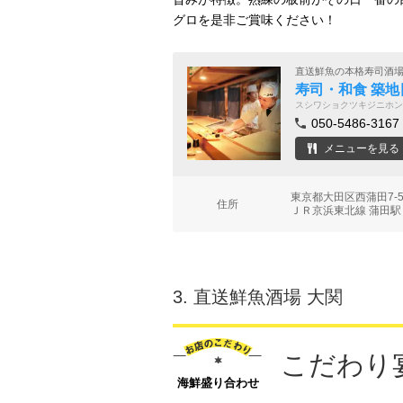
グロを是非ご賞味ください！
直送鮮魚の本格寿司酒
寿司・和食 築地
スシワショクツキジニホン
050-5486-3167
メニューを見る
東京都大田区西蒲田7-5
住所
ＪＲ京浜東北線 蒲田駅
3.
直送鮮魚酒場 大関
こだわり
海鮮盛り合わせ