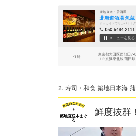
産地直送・居酒屋
北海道酒場 魚蔵
ホッカイドウサカバトトグ
050-5484-2111
メニューを見る
東京都大田区西蒲田7-
住所
ＪＲ京浜東北線 蒲田駅
2.
寿司・和食 築地日本海 
鮮度抜群
築地直送本まぐ
ろ