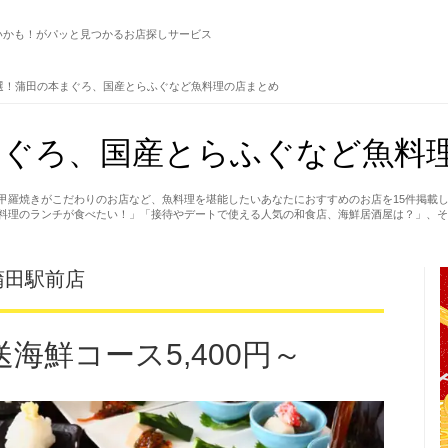
いかも！がパッと見つかるお店探しサービス
選！蒲田の本まぐろ、国産とらふぐなど魚料理の店まとめ
ぐろ、国産とらふぐなど魚料理
甲羅焼きがこだわりのお店など、魚料理を堪能したいあなたにおすすめのお店を15件掲載
料理のランチが食べたい！」「接待やデートで使える人気の和食店、海鮮居酒屋は？」、そ
蒲田駅前店
海鮮コース5,400円～