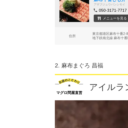
アザブジュウバンシモイ
050-3171-7717
メニューを見る
東京都港区麻布十番2-
住所
地下鉄南北線 麻布十番
2.
麻布まぐろ 昌福
アイルラ
マグロ問屋直営