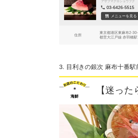
アザブマグロショウフク
03-6426-5515
メニューを見る
東京都港区東麻布2-30
住所
都営大江戸線 赤羽橋駅
3.
目利きの銀次 麻布十番駅
【迷った
海鮮