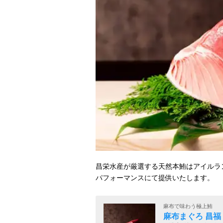
昌栄水産が厳選する天然本鮪はアイルラ
パフォーマンスにて提供いたします。
麻布で味わう極上鮪
麻布まぐろ 昌福