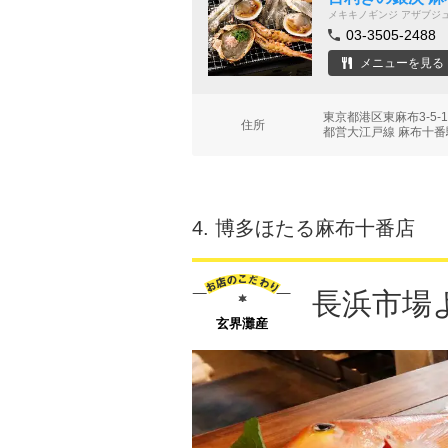
メキキノギンジ アザブジ
03-3505-2488
メニューを見る
東京都港区東麻布3-5-
住所
都営大江戸線 麻布十番
4.
博多ほたる麻布十番店
長浜市場
玄界灘産