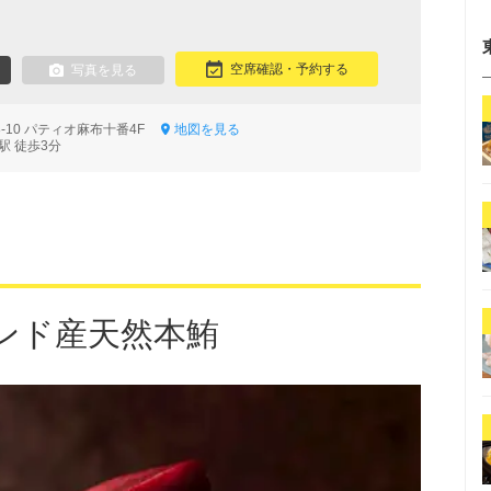
空席確認・予約する
写真を見る
8-10 パティオ麻布十番4F
地図を見る
駅 徒歩3分
ンド産天然本鮪