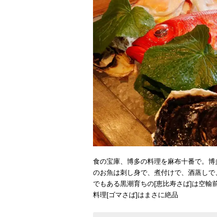
食の宝庫、博多の料理を麻布十番で。博
のお魚は刺し身で、煮付けで、酒蒸しで、
でもある黒潮育ちの[恵比寿さば]は空
料理[ゴマさば]はまさに絶品