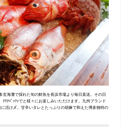
多玄海灘で採れた旬の鮮魚を長浜市場より毎日直送。その日
ｱｸｱﾊﾟｯﾂｧでと様々にお楽しみいただけます。九州ブランド
輸前に活け〆。甘辛いタレとたっぷりの胡麻で和えた博多独特の