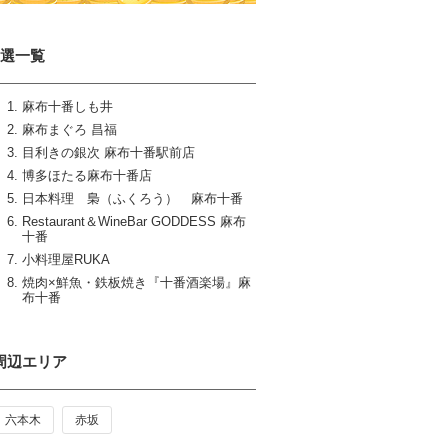
8選一覧
麻布十番しも井
麻布まぐろ 昌福
目利きの銀次 麻布十番駅前店
博多ほたる麻布十番店
日本料理 梟（ふくろう） 麻布十番
Restaurant＆WineBar GODDESS 麻布
十番
小料理屋RUKA
焼肉×鮮魚・鉄板焼き『十番酒楽場』麻
布十番
周辺エリア
六本木
赤坂