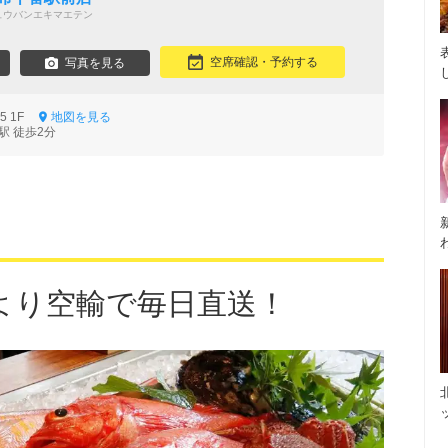
ュウバンエキマエテン
空席確認・予約する
写真を見る
15 1F
地図を見る
駅 徒歩2分
より空輸で毎日直送！