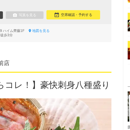
空席確認・予約する
写真を見る
-9 ハイム齊藤1F
地図を見る
 徒歩3分
前店
らコレ！】豪快刺身八種盛り