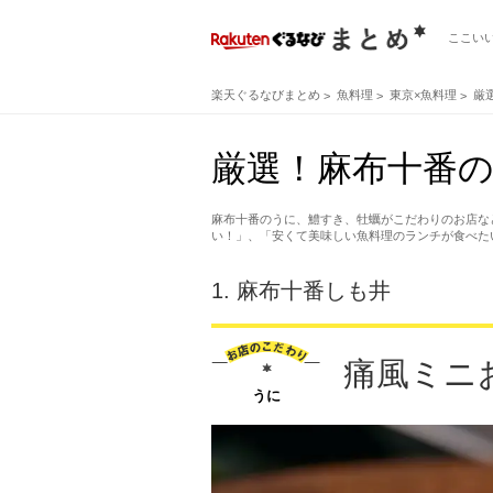
ここい
楽天ぐるなびまとめ
魚料理
東京×魚料理
厳
厳選！麻布十番の
麻布十番のうに、鱧すき、牡蠣がこだわりのお店な
い！」、「安くて美味しい魚料理のランチが食べた
1.
麻布十番しも井
痛風ミニ
うに