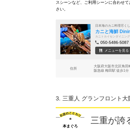
スシーンなど、ご利用シーンに合わせて
さい。
日本海のカニ料理尽く
カニと海鮮 Dini
カニトカイセンダイニング
050-5486-5087
メニューを見る
大阪府大阪市北区角田町
住所
阪急線 梅田駅 徒歩1分
3.
三重人 グランフロント大
三重が誇
本まぐろ