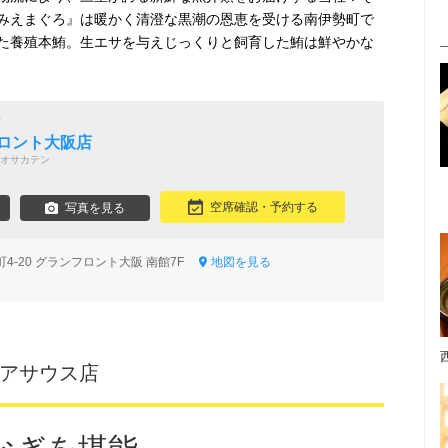
みえまぐろ』は暖かく清澄な黒潮の恩恵を受ける南伊勢町で
た養殖本鮪。生エサを与えじっくりと飼育した鮪は鮮やかな
鮪
フロント大阪店
オサカテン
空席確認・予約する
写真を見る
4-20 グランフロント大阪 南館7F
地図を見る
クアサウス店