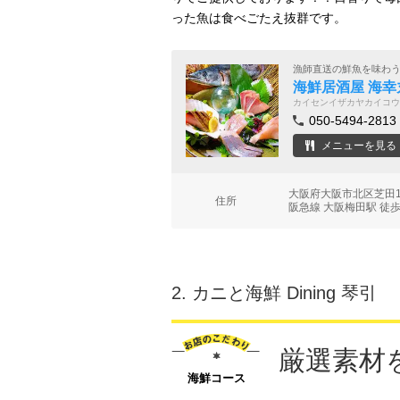
った魚は食べごたえ抜群です。
漁師直送の鮮魚を味わ
海鮮居酒屋 海幸
カイセンイザカヤカイコウ
050-5494-2813
メニューを見る
大阪府大阪市北区芝田1
住所
阪急線 大阪梅田駅 徒歩
2.
カニと海鮮 Dining 琴引
厳選素材
海鮮コース