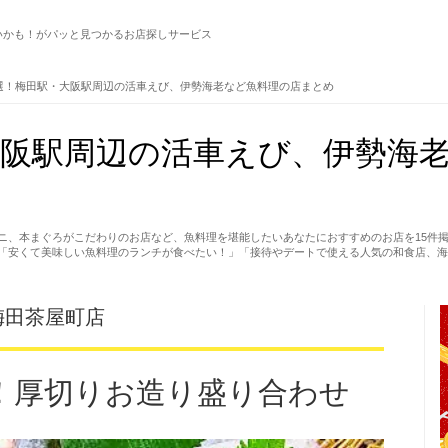
いかも！がパッと見つかるお店探しサービス
選！梅田駅・大阪駅周辺の活車えび、伊勢海老など魚料理の店まとめ
大阪駅周辺の活車えび、伊勢海
ニ、本まぐろがこだわりのお店など、魚料理を堪能したいあなたにおすすめのお店を15件
「安くて美味しい魚料理のランチが食べたい！」「接待やデートで使える人気の和食店、海
梅田茶屋町店
！厚切りお造り盛り合わせ