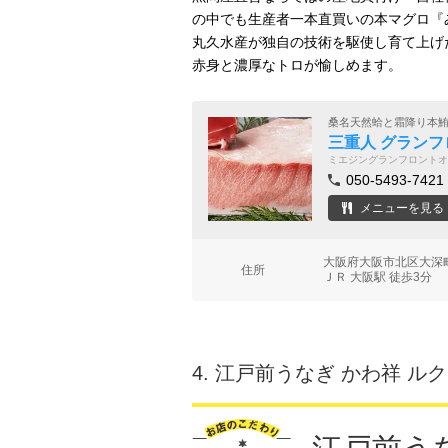
の中でも生産者一本直買いの本マグロ『
丸久水産が独自の技術を駆使し育て上げ
赤身と濃厚なトロが愉しめます。
桑名天然蛤と霜降り本
三重人 グラン
ミエジングランフロントオ
050-5493-7421
メニューを見る
大阪府大阪市北区大深町
住所
ＪＲ 大阪駅 徒歩3分
4.
江戸前うなぎ かわ祥 ル