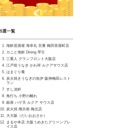
15選一覧
海鮮居酒屋 海幸丸 百番 梅田茶屋町店
カニと海鮮 Dining 琴引
三重人 グランフロント大阪店
江戸前うなぎ かわ祥 ルクアサウス店
はまぐり庵
炭火焼きうなぎの魚伊 阪神梅田レスト
ラン
すし淡鮃
角打ち 小野の離れ
銀座 ハゲ天 ルクア サウス店
炭火焼 権兵衛 梅北店
大大阪（だいおおさか）
まるや本店 大阪うめきたグリーンプレ
イス店