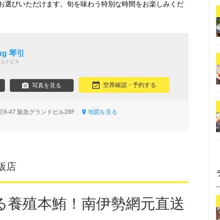
お選びいただけます。旬を味わう特別な時間をお楽しみくだ
し
ng 琴引
コトビキ
空席確認・予約する
写真を見る
8-47 阪急グランドビル28F
地図を見る
阪店
る養殖本鮪！南伊勢網元直送