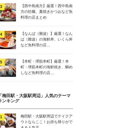
【西中島南方】厳選！西中島南
方の牡蠣、藁焼きかつおなど魚
料理の店まとめ
【なんば（難波）】厳選！なん
ば（難波）の海鮮丼、いくら丼
など魚料理の店…
【本町・堺筋本町】厳選！本
町・堺筋本町の海鮮焼き、鯛め
しなど魚料理の店…
「梅田駅・大阪駅周辺」人気のテーマ
ランキング
梅田駅・大阪駅周辺でテイクア
ウトならここ！お持ち帰りがで
きる人気店