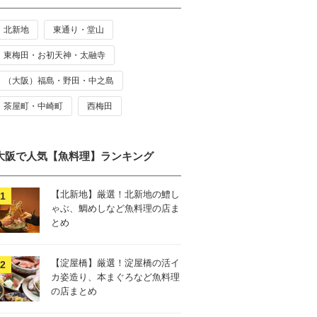
北新地
東通り・堂山
東梅田・お初天神・太融寺
（大阪）福島・野田・中之島
茶屋町・中崎町
西梅田
大阪で人気【魚料理】ランキング
【北新地】厳選！北新地の鱧し
ゃぶ、鯛めしなど魚料理の店ま
とめ
【淀屋橋】厳選！淀屋橋の活イ
カ姿造り、本まぐろなど魚料理
の店まとめ