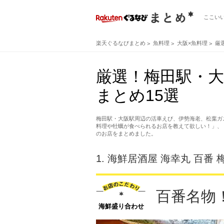
ここい
楽天ぐるなびまとめ
魚料理
大阪×魚料理
厳
厳選！梅田駅・
まとめ15選
梅田駅・大阪駅周辺の活車えび、伊勢海老、松葉ガ
料理や牡蠣が食べられるお店を教えて欲しい！」、
のお店をまとめました。
1.
海鮮居酒屋 海幸丸 百番 
百番名物
海鮮盛り合わせ