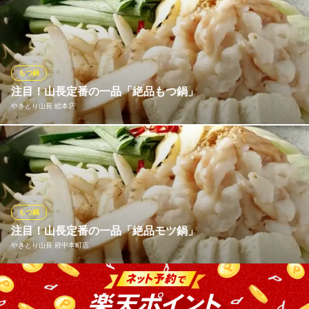
お店でローストしたニンニクをオリジナルの醤油ダレで合わせ
た、ニンニクたっぷりで香りの良いスープに博多から取り寄せて
いる国産の小腸を使ったもつ鍋です。
博多キッチン もぐもぐ
もつ鍋
優しい味わいの博多料理
注目！山長定番の一品「絶品もつ鍋」
ＪＲ府中本町駅 徒歩2分
やきとり山長 総本店
東京都府中市本町2-20-11
「山長」のもつ鍋は季節問わず人気が高い一品です。新鮮だから
こそ提供できるプルプル濃厚なモツをぜひご堪能ください。お出
汁は、醤油・味噌・塩の３種類からお選び頂けます。豚ばらやチ
ーズ、野菜など種類豊富な追加トッピング、激辛の素での味変、
〆も色々お楽しみ頂けます。ぜひご賞味ください。
もつ鍋
注目！山長定番の一品「絶品モツ鍋」
やきとり山長 総本店
やきとり山長 府中本町店
やきとり居酒屋
京王線府中駅 徒歩1分
東京都府中市府中町1-6-3 倉林ビル2F
「山長」のもつ鍋は季節問わず人気が高い一品です。新鮮だから
こそ提供できる、プルプル濃厚なモツをご堪能ください。お出汁