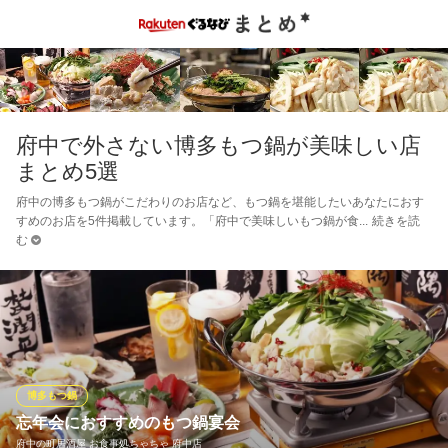
府中で外さない博多もつ鍋が美味しい店
まとめ5選
府中の博多もつ鍋がこだわりのお店など、もつ鍋を堪能したいあなたにおす
すめのお店を5件掲載しています。「府中で美味しいもつ鍋が食
続きを読
む
博多もつ鍋
忘年会におすすめのもつ鍋宴会
府中の町居酒屋 お食事処ちゃちゃ 府中店