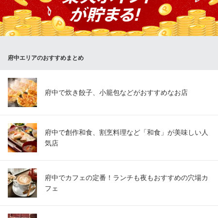
は、醤油・味噌・塩の３種類からお選び頂けます。豚ばらやチー
ズ、野菜等の種類豊富な追加トッピング、激辛の素での味変、〆
も色々お楽しみ頂けます。ぜひご賞味ください。
やきとり山長 府中本町店
府中エリアのおすすめまとめ
やきとり居酒屋
ＪＲ府中本町駅 徒歩2分
東京都府中市本町2-19-2 サンスリー本町1F
府中で炊き餃子、小籠包などがおすすめなお店
府中で創作和食、割烹料理など「和食」が美味しい人
気店
府中でカフェの定番！ランチも夜もおすすめの穴場カ
フェ