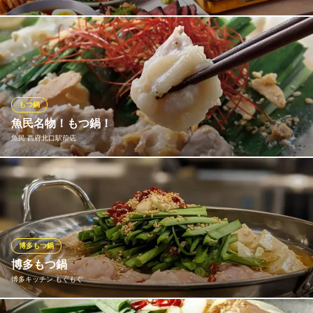
当店人気のもつ鍋のコースになります。旬の食材を使用し、こだ
わりの博多もつ鍋でご宴会は如何でしょうか！！
府中の町居酒屋 お食事処ちゃちゃ 府中店
もつ鍋×半個室×貸切
もつ鍋
京王線府中駅 徒歩3分
魚民名物！もつ鍋！
東京都府中市府中町2-1-8 ロイヤルパレス1F
魚民 西府北口駅前店
長年愛され続けている魚民の「もつ鍋」。美味しさを磨き続けて
きたからこそのこの味です♪〆のラーメンも付いているので、最後
の一口までもつの旨味を余すことなくご堪能いただけます。野菜
も取れるおいしい「もつ鍋」おすすめです！
博多もつ鍋
魚民 西府北口駅前店
博多もつ鍋
飲み放題豊富海鮮居酒屋
博多キッチン もぐもぐ
ＪＲ南武線西府駅 徒歩1分
東京都府中市本宿町1-46-8 西府駅エクセルポートビル2F