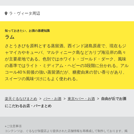
ラ・ヴィータ周辺
知っておきたい、お酒の基礎知識
ラム
さとうきびを原料とする蒸留酒。西インド諸島原産で、現在もジ
ャマイカやキューバ、マルティニーク島などカリブ海沿岸の島々
が主要産地である。色別ではホワイト・ゴールド・ダーク、風味
の基準ではライト・ミディアム・ヘビーの3段階に分かれる。アル
コール40％前後の強い蒸留酒だが、糖蜜由来の甘い香りがあり、
スイーツの風味づけにもよく使われる。
楽天ぐるなびまとめ
バー・お酒
東京×バー・お酒
自由が丘でお酒
にこだわるお店・バーまとめ
※ご注意事項
コンテンツは、ぐるなび加盟店より提供された店舗情報を再構成して制作しております。掲