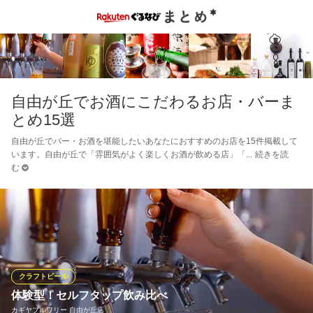
自由が丘でお酒にこだわるお店・バーま
とめ15選
自由が丘でバー・お酒を堪能したいあなたにおすすめのお店を15件掲載して
います。自由が丘で「雰囲気がよく楽しくお酒が飲める店」「
続きを読
む
クラフトビール
体験型！セルフタップ飲み比べ
カギヤブルワリー 自由が丘店