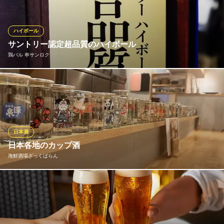
は言わずもがな。料理を頬張ってワインをひと口…まさに至福の
瞬間です。カウンター席もございますので、会社帰りのチョイ飲
みやお一人様もお気軽にどうぞ。
ハイボール
サントリー認定超品質のハイボール
il vinvino
鶏バル 串サンロク
イタリアン 野菜料理
東急大井町線自由が丘駅南口 徒歩7分
東京都世田谷区奥沢5-13-12 豊嶋ビル2F
サントリーから超品質ハイボールを提供している店だけにしか頂
けない都内唯一の「ハイボール超品質店」都内一美味いハイボー
ルを是非ご堪能下さい！
鶏バル 串サンロク
日本酒
ワインも美味しい鶏バル
日本各地のカップ酒
東急東横線自由が丘駅正面口・北口 徒歩5分
海鮮酒場ざっくばらん
東京都目黒区自由が丘1-2-15 くちビル1F
カウンター席にずらりと並ぶカップ酒はそのままでもおでんの出
汁割でも美味しくお召し上がりいただけます！
海鮮酒場ざっくばらん