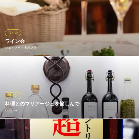
料理との相性を踏まえてスタッフが全国各地から厳選した日本酒
を週替りでご用意しております！季節限定、本数限定の銘柄もご
ざいますので、なくなり次第終了＆続々新商品も入荷中！希少価
値の高い日本酒も順次入荷しております。来る度に新しい味に出
会えるかも？！詳しくはスタッフまでお問い合わせください。
ワイン
ワイン会
鮮魚刺身と朝採り野菜 すず家 自由が丘店
シェ・ソーマ 都立大学
新日本食酒場
東急東横線自由ヶ丘駅正面出口 徒歩3分
東京都目黒区自由が丘1-3-21 ハイブリッジビルB1
毎月第二木曜日の19：00より開催。シャンパンから始まり、白・
赤・デザートワインを毎回５アイテムお飲みになれます。 一夜限
りのワインと料理のマリアージュを楽しむ会で、堅苦しくなくワ
インの勉強が出来ます。参加費10,000円（税込） 定員１８名様ま
で。
ワイン
料理とのマリアージュを愉しんで
シェ・ソーマ 都立大学
il vinvino
気軽に楽しむフレンチ
東急東横線都立大学駅 徒歩3分
東京都目黒区中根1-7-20 1F
世界各国から選び抜いた様々なワインを取り揃える当店は、ワイ
ンバーとしてもご利用いただけます。イタリアンとワインの相性