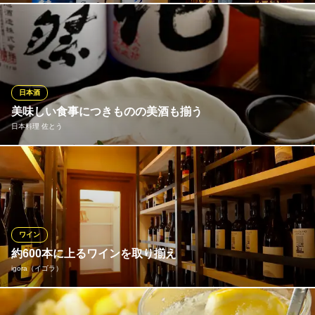
東急大井町線自由が丘駅 徒歩3分
東京都目黒区自由ヶ丘2-14-1 3F
日本酒は開栓後から風味が変化していき、日ごとに異なる味わい
を楽しむことができます。好みと飲む量などをお伝えいただけれ
ば、日本酒に精通した店主が選んだ「その日美味しいお酒」をご
提供いたします。
日本酒
蕎麦前 ながえ、
美味しい食事につきものの美酒も揃う
尾山台で蕎麦と日本酒
日本料理 佐とう
東急大井町線尾山台駅 徒歩2分
東京都世田谷区等々力4-9-3 M’S Garden尾山台1F
日本料理店は、一見すると敷居が高そうだが、この店にそのよう
な堅苦しさはない。「ご家族連れが、気軽に食事を愉しめる店に
したかったので住宅街に店を出しました」という店主の佐藤良輔
氏。店主が厳選した美味しい酒も揃うので、記念日やお祝いご
と、家族での会食など、子どもから年配の方まで幅広い年齢層で
ワイン
利用できる。
約600本に上るワインを取り揃え
igora（イゴラ）
日本料理 佐とう
日本料理
店主がイタリアでの修行中や、実際にフランスに足を運び深めた
東急大井町線大岡山駅 徒歩5分