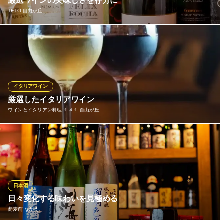
厳選ワインの美味しさを存分に
東急大井町線自由が丘駅南口 徒歩4分
TETO 自由が丘
東京都世田谷区奥沢5-41-13 第2サンコーポラス1F
メインがお肉料理ですので、まずは『カブリス ヴィーニョ ティン
ト 2014』をどうぞ。他店ではなかなか味わえない厳選ワインなら
ではの濃厚な味わいを、是非お料理とともにご堪能ください。な
にを頼むか迷う場合は、是非お気軽にスタッフにお尋ねくださ
い。
イタリアワイン
厳選したイタリアワイン
TETO 自由が丘
ワインとイタリアン料理 １４１ 自由が丘
山小屋ダイニング
東急東横線自由が丘駅南口 徒歩4分
東京都世田谷区奥沢6-33-14 もみの木ビル1F
ソムリエが厳選して仕入れたイタリアワインを豊富に取り揃えて
おります。現行ヴィンテージ?少し古めのワインまで吟味してご用
意しております。グラスワインは常時10種類以上ありお一人様で
も楽しんで頂けると思います。バイザグラスで色々と、一本をじ
っくりと、お好みのワインを見つけてみてはいかがでしょうか？
日本酒
日々変化する味わいを見極める
ワインとイタリアン料理 １４１ 自由が丘
蕎麦前 ながえ、
ワインとイタリア料理