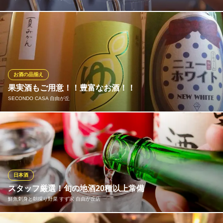
当店最大の魅力は、自分で注ぐ「セルフタップ」体験 ！ 『天国』
『楽しい』と大好評。常時8～10種のビールを「半分だけ」注いで
全種制覇もOK 。 飲み比べこそクラフトビールの醍醐味です！
カギヤブルワリー 自由が丘店
お酒の品揃え
クラフトビール飲み放題
果実酒もご用意！！豊富なお酒！！
東急大井町線自由が丘駅 徒歩3分
SECONDO CASA 自由が丘
東京都世田谷区奥沢5-42-3 トレインチ自由が丘
お酒は好きでもワインやビールは苦手な方に！梅酒をはじめ色々
な果実酒、焼酎、ウィスキーなどもご用意してます！！
SECONDO CASA 自由が丘
隠れ家駅近町イタリアン
日本酒
東急東横線自由が丘駅正面口 徒歩1分
スタッフ厳選！旬の地酒20種以上常備
東京都目黒区自由が丘1-12-4 平野ビル2・3F
鮮魚刺身と朝採り野菜 すず家 自由が丘店