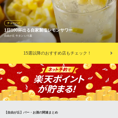
東京都大田区北千束1-59-12 プレミアムキューブ大岡山1F
ワインの知識を活かし、ワインを厳選。全てセラーで徹底管理し
ております。自然派を中心に500～600本近く揃えておりますの
で、お好みや料理との相性など、お気軽にお声がけください。ワ
インの魅力を当店の料理とともに実感していただけます。
チューハイ
1日100杯出る自家製塩レモンサワー
igora（イゴラ）
自由が丘 牛タン いろ葉
食べ心地の良い食事
東急大井町線九品仏駅 徒歩3分
東京都世田谷区奥沢6-22-10 ハルシェール自由ヶ丘1F
いろ葉の塩レモンサワーは注文必須ドリンク。牛タンとの相性抜
15選以降のおすすめ店もチェック！
群で1日100杯はオーダーされるほど！約1週間漬け込んだ塩レモ
ンを使った大人気サワー。贅沢にたっぷりの塩レモンを使用して
いるので、見た目も綺麗です！リピート率がとても高い大人気メ
ニューなので是非ご賞味ください！
自由が丘 牛タン いろ葉
牛タン
東急大井町線自由が丘駅 徒歩1分
東京都目黒区自由が丘1-12-9 自由が丘センタービル1F
【自由が丘】バー・お酒の関連まとめ