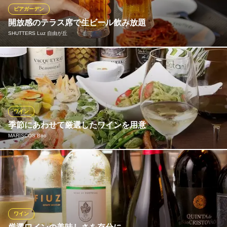
自由が丘 居酒屋
ビアガーデン
東急大井町線自由が丘駅 徒歩6分
開放感のテラス席で生ビール飲み放題
東京都目黒区自由が丘1-23-4 樋口ビル1F
SHUTTERS Luz 自由が丘
暑くなってきましたね、そろそろ、外でビールが飲みたくなるの
では。そんなあなたに、おしゃれな商業施設「Luz自由が丘」の3
階でのビアガーデンをご提案。当店では、飲み放題がセットにな
った料理コースをご用意しております（料理3品・税込3,995円
～）。
ワイン
季節にあわせて厳選したワインを用意
SHUTTERS Luz 自由が丘
MARISCOS Boo
青空カフェ&イタリアン
東急東横線自由が丘駅北口 徒歩3分
東京都目黒区自由が丘2-9-6 Luz自由が丘3F
【常に抜群の組み合わせで料理とお酒を味わっていただきたい】
信頼のおけるインポーターが季節にあわせて厳選したワインを用
意しています♪
MARISCOS Boo
ワイン
ビストロダイニング