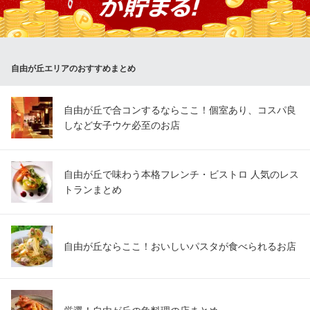
獲れた魚介類を提供しておりますのでお魚も「日替わり」で変化
しますので常連のお客様はそれを楽しみにされている方も。
だいにんぐばぁべったこ 本店
自由が丘エリアのおすすめまとめ
朝獲れ鮮魚と炭火焼き
東急東横線自由が丘駅正面出口 徒歩1分
東京都目黒区自由が丘1-11-3 玄太ビル1F
自由が丘で合コンするならここ！個室あり、コスパ良
しなど女子ウケ必至のお店
自由が丘で味わう本格フレンチ・ビストロ 人気のレス
トランまとめ
自由が丘ならここ！おいしいパスタが食べられるお店