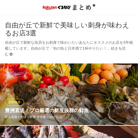
自由が丘で新鮮で美味しい刺身が味わえ
るお店3選
自由が丘で新鮮な魚貝をお刺身で味わいたいあなたにオススメのお店を3件掲
載しています。自由が丘で「旬の魚と日本酒で1杯やりたい！
続きを読
む
新鮮魚介
豊洲直送！プロ厳選の鮮度抜群の鮮魚
鮮魚刺身と朝採り野菜 すず家 自由が丘店
魚を知り尽くしたスタッフが毎日、旬の新鮮魚介を豊洲から仕入