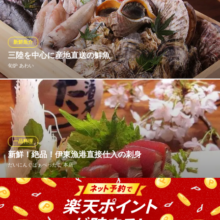
れております！季節に合わせて日替りでご用意しておりますの
で、毎日新しいお魚料理に出会えること間違いなし！毎日届く食
材でその日のメニューをおつくりしています。美味しさには自信
があります！詳しくは店頭配布の日替りメニューをご確認くださ
新鮮魚介
い。
三陸を中心に産地直送の鮮魚
※こちらは夜のみのこだわりです。
旬炉 あわい
鮮魚刺身と朝採り野菜 すず家 自由が丘店
気仙沼出身の料理長 内海です。 厳選したこだわりの鮮魚をお造り
新日本食酒場
でお召し上がり頂くも良し 塩焼きや自家製の一夜干しにて、炉端
東急東横線自由ヶ丘駅正面出口 徒歩3分
東京都目黒区自由が丘1-3-21 ハイブリッジビルB1
で炙るも良し または魚介の炊き込みご飯で〆るのも…
旬炉 あわい
一品料理
大人の和食居酒屋
新鮮！絶品！伊東漁港直接仕入の刺身
東急東横線自由が丘駅南口 徒歩5分
だいにんぐばぁべったこ 本店
東京都世田谷区奥沢6-31-18 ロ・カーサ自由が丘1F
べったこでは毎日新鮮な魚介類をお楽しみいただけます。スタッ
フが朝から漁港へ向かい、その日獲れた魚を目利き。本当に「新
鮮、美味しい」ものだけをお客様にお届けしております。その日