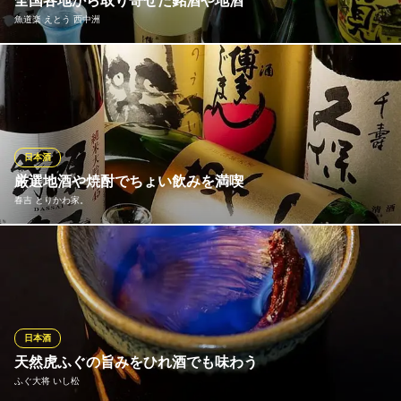
全国各地から取り寄せた銘酒や地酒
福岡県福岡市中央区西中洲1-18
魚道楽 えとう 西中洲
地元九州の地酒を中心に、全国から取り寄せた銘酒を豊富に取り
揃えております。口当たり柔らかな飲みやすい定番の日本酒か
ら、ちょっとクセのある個性的な季節限定酒まで幅広くご用意。
九州の豊かな自然と蔵元が醸す豊かな味わいを、存分にご堪能く
ださい。自分好みの銘柄を見つける楽しさも！
日本酒
厳選地酒や焼酎でちょい飲みを満喫
魚道楽 えとう 西中洲
春吉 とりかわ家。
海鮮と創作和食の居酒屋
地下鉄七隈線（3号線）天神南駅 徒歩4分
福岡県福岡市中央区西中洲1-14 プロスペリタ西中洲2F
選りすぐりの九州地酒は、観光客の方にもおすすめです。佐賀の
「東一 山田錦純米」は穏やかで上品な香りの中に、お米のふくよ
かな旨味が引き出された味わいが魅力。地元福岡の「庭のうぐい
す」は、すっきりとした酸味と芳醇な旨味のバランスが良く、フ
ルーティーさも感じられます。
日本酒
天然虎ふぐの旨みをひれ酒でも味わう
春吉 とりかわ家。
ふぐ大将 いし松
朝引きのとりかわ専門店