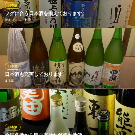
博多ほたる 西中洲本店
日本酒
本格藁焼きと鮮魚居酒屋
フグに合う日本酒を揃えております。
西鉄天神大牟田線西鉄福岡（天神）駅 徒歩7分
博多 ぼて ふぐ料理
福岡県福岡市中央区西中洲5-9
ふく料理の定番【ひれ酒】をはじめ、福岡の銘酒や店主のオスス
メ、季節の限定酒などお楽しみいただけます。
博多 ぼて ふぐ料理
ふぐ料理専門
日本酒
地下鉄空港線中洲川端駅1番出口 徒歩7分
日本酒も充実しております
福岡県福岡市中央区西中洲1-5 みつるビル1F
まる家
九州のお酒から全国選りすぐりの酒まで。 海鮮や肴に相性抜群で
す！
まる家
和風居酒屋
日本酒
地下鉄天神駅 徒歩10分