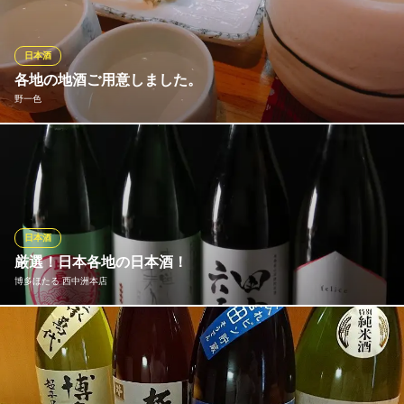
ね下さい。お好みの銘柄等ご用意できるものもありますので何な
りとお申し付け下さい。
日本酒
博多 晴家
各地の地酒ご用意しました。
海鮮 炭焼 鍋料理
野一色
地下鉄七隈線（3号線）渡辺通駅2番出口 徒歩7分
福岡県福岡市中央区春吉1-13-12
お料理の旨味をよりいっそう深く引き出してくれる日本酒の
数々。日本各地から10種以上をご用意しています。1合でのご注文
のほかグラスでもオーダー可能ですので、飲み比べも気軽に可
能！おすすめは地元福岡で作られている『三井の寿』。豊かな自
然が広がる福岡県三井郡で作られた、のどごしの良い味わいで
日本酒
す。
厳選！日本各地の日本酒！
博多ほたる 西中洲本店
野一色
旬を楽しむ和食居酒屋
全国の定番なものから希少なものまで幅広く取り揃えておりま
地下鉄七隈線（3号線）天神南駅6番出口 徒歩6分
福岡県福岡市中央区春吉3-26-27 2F
す！ お料理に合うお気に入りの一杯を是非お探し下さい！ 季節に
よっておすすめの品が代わります。