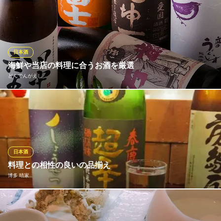
福岡県福岡市中央区西中洲1-3 ニューガイアビルディング西中洲NO.85 6F
鶏舎から出る華味鳥の鶏糞を発酵させたオリジナルの肥料を使
い、酒米「華の米」と芋焼酎の原料である「黄金千貫」を使用し
作られる自社のお酒。自社米を使用した日本酒「華米香」は水た
きに合う様にとカラッとした飲みやすい、キレのある辛口の味わ
い。華味鳥のあふれる旨味をしっかりと受け止める銘酒をお愉し
日本酒
みください。
海鮮や当店の料理に合うお酒を厳選
どんでんがえし
博多華味鳥 西中洲店
水たき料亭で博多を満喫
厳選して仕入れる日本酒は約12種類、焼酎は約20種類程ご用意し
西鉄天神大牟田線西鉄福岡（天神）駅 徒歩10分
福岡県福岡市中央区西中洲12-11 西中洲第2ビル1F
ています！季節によって銘柄を変えたり、限定販売物やメニュー
には載せていないプレミア酒がある時もございます。お料理に合
わせて様々なお酒を飲み比べて、楽しい時間をお過ごしくださ
い。人気銘柄が売り切れの際はご了承くださいませ。
日本酒
料理との相性の良いの品揃え
どんでんがえし
博多 晴家
素材にこだわる博多酒処
地下鉄七隈線（3号線）天神南駅 徒歩4分
福岡県福岡市中央区春吉3-23-6 ポラリス天神南1F
希少な芋焼酎や麦焼酎 米焼酎 オーガニックワインや厳選の日本酒
を取り揃えています。日替りでもご用意致しておりますのでお尋