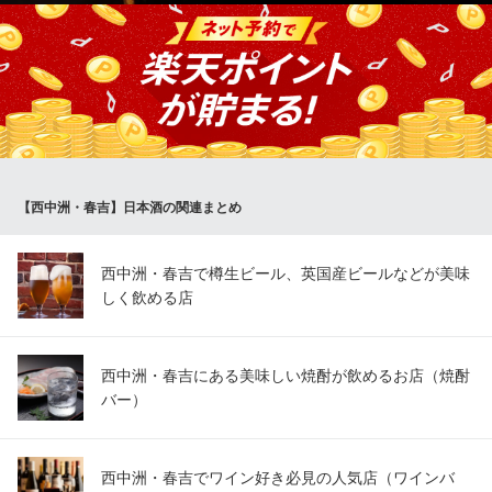
地下鉄七隈線（3号線）天神南駅 徒歩6分
福岡県福岡市中央区春吉3-25-25 1F
ご来店されたほとんどのお客様がご注文される「ひれ酒」。使用
するひれは1週間ほど陰干し。干しあがったら弱火でじっくりと時
間をかけてまるで煎餅のようになるまで炙ります。そのひれをグ
ラスに注いだ熱燗に浸しご提供。マッチで火を入れるとひれから
さらにエキスが溶けだし、日本酒にまろみが出て風味豊かな味わ
いに。
【西中洲・春吉】日本酒の関連まとめ
ふぐ大将 いし松
天然虎ふぐ料理専門店
西鉄天神大牟田線西鉄福岡（天神）駅南口 徒歩5分
西中洲・春吉で樽生ビール、英国産ビールなどが美味
福岡県福岡市中央区春吉3-12-24 マキシム天神1F
しく飲める店
西中洲・春吉にある美味しい焼酎が飲めるお店（焼酎
バー）
西中洲・春吉でワイン好き必見の人気店（ワインバ