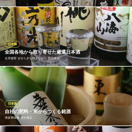
季節の野菜や魚に合う日本酒をご提供したく、定期的に銘柄の入
れ替えを行い、常時10種類以上を取り揃えております。どっしり
力強く、きめ細かい酸味が上品な若竹屋950円、爽やかなキレのよ
い酸味、ふくよかかつ濃厚な味わいの飛露喜950円（全て税込）な
ど、福岡自慢の地酒をはじめ、全国の名酒もお楽しみいただけま
日本酒
す。
全国各地から取り寄せた厳選日本酒
全席個室 せせらぎを聴きながら 西中洲店
蓮
和食 創作料理
当店は日本酒にこだわります。全国各地の銘柄を厳選してご用意
地下鉄七隈線（3号線）渡辺通駅2番出口 徒歩5分
福岡県福岡市中央区春吉1-10-1
いたしました。まろやかな味わいのものからスッキリとした味わ
いのものまで幅広く取り揃えております。飲み比べなら飲み放題
付き宴会コースがおすすめ！お好みの銘柄を見つけてみてはいか
がでしょうか。料理に合った銘柄もご案内いたします。
日本酒
自社の肥料・米からつくる銘酒
全席個室 せせらぎを聴きながら 西中洲店
博多華味鳥 西中洲店
上質な大人の隠れ家
地下鉄七隈線（3号線）天神南駅 徒歩6分