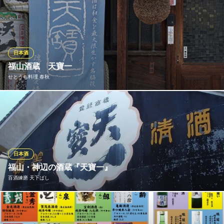
日本酒好きの方必見！四国の日本酒を取り揃えております。さっ
ぱりとしてクセのない淡麗辛口を多めに仕入れているので、ぜひ
お試しください。冷・燗よりお好きな飲み方でどうぞ。香ばしい
「鰹藁焼き塩たたき」ともよく合います。選りすぐりの美酒を片
手にごゆっくりお過ごしください。
日本酒
福山酒蔵 天寶一
個室海鮮居酒屋 藁家88 福山店
せとうち料理 春秋
四国・広島料理の居酒屋
ＪＲ福山駅 徒歩4分
広島県福山市元町12-1 福福ビル1・2F
広島県福山市唯一の地酒 「和の食材、食文化を最大限に生かす名
脇役」をコンセプトに、食と融合し、料理の味を引き立たせてく
れる地酒です。春秋の料理に天寶一（てんぽういち）のお酒は最
高の相性です。
日本酒
せとうち料理 春秋
福山・神辺の酒蔵『天寶一』
旬の食材を使用した和食
百酒練磨 天下ばし
ＪＲ福山駅南口 徒歩7分
広島県福山市延広町3-8
こだわりの日本酒と天下ばしの料理を味わって下さい!! 天寶一か
ら譲り受けた酒樽でつくった天下ばしオリジナルの看板やテーブ