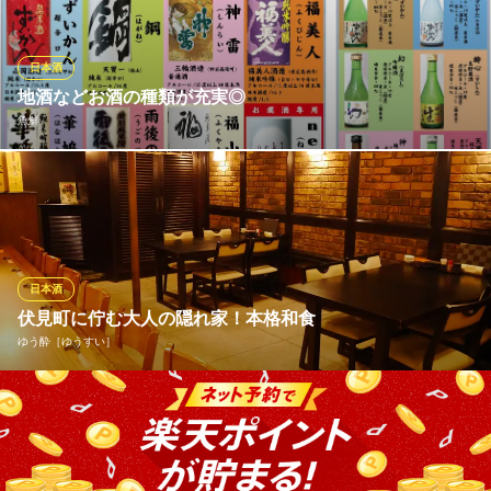
ルもチェック!!
百酒練磨 天下ばし
日本酒
地酒と絶品料理の居酒屋
地酒などお酒の種類が充実◎
ＪＲ福山駅南口 徒歩6分
魚鮮
広島県福山市宝町3-25
【地元広島のお酒が豊富】 当店は福山駅から近いため、出張でご
利用されるお客様も多くいらっしゃいます。県外から来られた方
にもご満足いただくため、日本酒は、福山の地酒を中心に広島県
で造られているものだけを取り揃えています。イチオシは「天宝
一」！福山で造られた辛口のお酒です。初心者の方にも好評な1本
日本酒
です。
伏見町に佇む大人の隠れ家！本格和食
ゆう酔［ゆうすい］
魚鮮
瀬戸内の海鮮料理と地酒
柔らかい照明と落ち着いた大人の空間が広がる店内。 テーブル・
ＪＲ山陽本線福山駅南口 徒歩3分
広島県福山市伏見町2-15
カウンター・お座敷席と用途に合わせて利用できる本格和食。 経
験豊富なシェフが培った技・料理・味付けなど老若男女誰しもが
おいしいと感じていただく逸品をご用意しております。