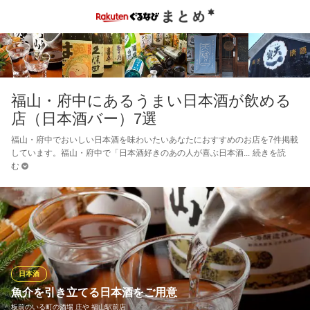
福山・府中にあるうまい日本酒が飲める
店（日本酒バー）7選
福山・府中でおいしい日本酒を味わいたいあなたにおすすめのお店を7件掲載
しています。福山・府中で「日本酒好きのあの人が喜ぶ日本酒
続きを読
む
日本酒
魚介を引き立てる日本酒をご用意
板前のいる町の酒場 庄や 福山駅前店