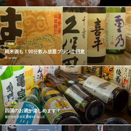
和食といえば日本酒。当店では、魚介の旨味をより一層引き立て
てくれる日本各地の銘柄地酒を豊富に取り揃えております。人気
の「獺祭」や「八海山」「浦霞」はもとより、コクがありキリッ
とした「澤乃井」や、辛口ながら柔らかさのある「真澄」など、
日本酒好きの方にもご納得いただけるよう、専門スタッフが厳選
地酒
しました。
純米酒も！90分飲み放題プランご用意
砦 to‐ride
板前のいる町の酒場 庄や 福山駅前店
鮮魚と板前料理の居酒屋
ごゆっくり楽しいひとときを当店で！ 素敵な空間で皆様の楽しい
ＪＲ福山駅 徒歩2分
広島県福山市伏見町1-20
ひとときを砦で過ごしませんか？多数のお酒をご用意しておりま
すので、是非いろいろ試してお気に入りのお酒を見つけて下さ
い。お酒に合った季節のお料理も多数ご用意しております。
日本酒
砦 to‐ride
四国のお酒が楽しめます！
季節の食材が楽しめる店
個室海鮮居酒屋 藁家88 福山店
ＪＲ山陽本線福山駅南口 徒歩10分
広島県福山市霞町1-5-2