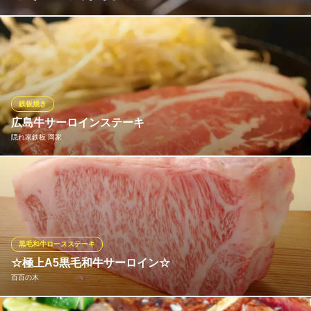
日頃頑張っている自分へのご褒美に和牛のサーロインステーキは
いかがでしょうか？和牛ならではのきめ細やかな脂は火を加える
ことでジュッと溢れ出すほど。そんな旨みを閉じ込めたサーロイ
ンステーキは、その口溶けを目を閉じて噛み締めたくなる味わい
です。ごはんにもワインにも最適な一品。
鉄板焼き
広島牛サーロインステーキ
鉄板焼き・ステーキ・すき焼き とみや本館
隠れ家鉄板 岡家
鉄板焼き＆ステーキ屋
広電本線立町駅 徒歩5分
広島県広島市中区袋町2-6
広島牛のサーロインを鉄板焼きで味わう贅沢な一品です。 お好み
焼き以外にも、鉄板焼きメニューが豊富！お肉からお魚、野菜ま
で豊富なメニューご用意しています！迷った際は今日のおススメ
をお伝えします。
黒毛和牛ロースステーキ
隠れ家鉄板 岡家
☆極上A5黒毛和牛サーロイン☆
鉄板焼き・お好み焼き
百百の木
ＪＲ広島駅 徒歩9分
広島県広島市東区光町2-8-5