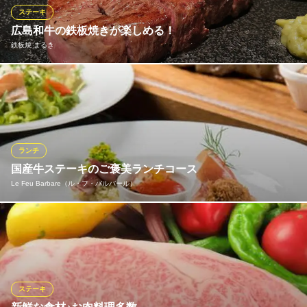
ステーキ
焼肉えんじゅ
広島和牛の鉄板焼きが楽しめる！
焼肉 「延寿牛」専門店
鉄板焼 まるき
広電横川線十日市町駅 徒歩3分
広島県広島市中区十日市町2-8-18
広島和牛のヒレステーキやタンステーキ、ハラミ焼きは『鉄板焼
まるき』いちおしのメニューです。焼きすぎない絶妙のタイミン
グでご提供いたします。
鉄板焼 まるき
ランチ
広島鉄板焼き居酒屋
国産牛ステーキのご褒美ランチコース
広電本線胡町駅 徒歩6分
Le Feu Barbare（ル・フ・バルバール）
広島県広島市中区薬研堀7-8
当店のランチコースは、お店の人気メニューを贅沢に詰め込ん
だ、とてもお得なコースとなっております。特注の薪窯で香ばし
くジューシーに焼き上げた極上ステーキをメインに、前菜やスー
プ、デザートまで大満足の全6品。お昼から五感を満たす大人の贅
沢時間を気軽に堪能していただけます。
ステーキ