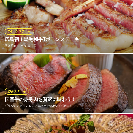
口に入れた瞬間に暴力的なほどに押し寄せるジューシーな肉汁の
波は思わず笑顔にならずにはいられない至福の瞬間です。本物の
味を五感でご堪能下さい。
百百の木
Tボーンステーキ
Ａ５黒毛和牛 鉄板焼
広島初！黒毛和牛Tボーンステーキ
広電本線銀山町駅 徒歩5分
炭火焼肉 ごろう 流川店
広島県広島市中区銀山町12-20 ８７ビル1F
広島で食べれるのは『ごろう』だけ！！専用の熟成庫にて40日～6
0日ドライエイジング！！！しっかり熟成された状態で旨味が凝縮
されています。
炭火焼肉 ごろう 流川店
赤身ステーキ
熟成黒毛和牛専門店
国産牛の赤身肉を贅沢に味わう！
広電本線胡町電停 徒歩3分
グリルレストラン＆カフェバー PACHO（パチョ）
広島県広島市中区新天地1-26 三村ビル1F
当店看板メニュー☆国産牛厚切り赤身肉のステーキは、なんと300
g！これを豪快に焼き上げ、アツアツの鉄板でお出し致します◎厚