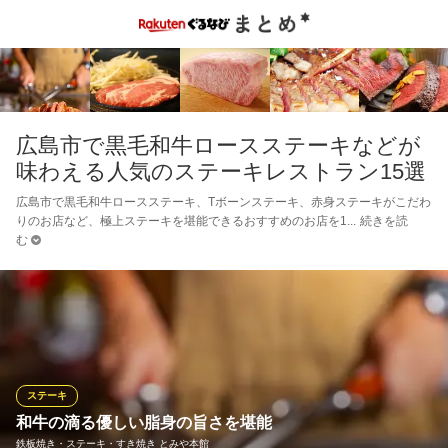
広島市で黒毛和牛ロースステーキなどが
味わえる人気のステーキレストラン15選
広島市で黒毛和牛ロースステーキ、Tボーンステーキ、赤身ステーキがこだわ
りのお店など、極上ステーキを堪能できるおすすめのお店を1
続きを読
む
ステーキ
和牛の滴る優しい脂身の旨さを堪能
鉄板焼き・ステーキ・すき焼き とみや本館