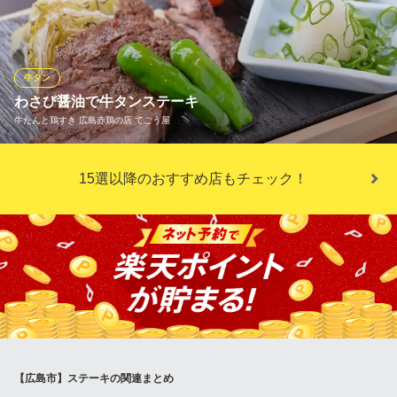
極上の霜降り肉を『炙りステーキ』でご提供いたします。口の中
でとろけるような食感と、上質な和牛肉ならではの旨味と甘味を
存分にご堪能いただける一品です。まずはゲランド塩でさっぱり
と、山葵や地元広島の川中醤油で味を変えてお召し上がりくださ
牛タン
い。
わさび醤油で牛タンステーキ
牛たんと鶏すき 広島赤鶏の店 てごう屋
和牛炭火焼と串焼き 桜座蔵 ‐さくらざくら‐
完全個室で楽しむ炭火焼
超厚切りに切った自慢の牛タンを柔らかくジューシーなステーキ
広電本線八丁堀電停 徒歩2分
15選以降のおすすめ店もチェック！
広島県広島市中区堀川町3-20 エビスクラブ2F
にしました。 ミディアムレアで召し上がれ。 刻みわさびがタンと
の相性抜群ですヨ。
牛たんと鶏すき 広島赤鶏の店 てごう屋
赤鶏・牛タン
広電本線紙屋町東駅 徒歩1分
広島県広島市中区紙屋町1-5-3
【広島市】ステーキの関連まとめ