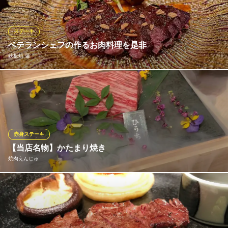
切りだけど柔らかい、しっかり赤身肉の旨味を感じる自慢の逸品
です。是非一度ご賞味ください♪
ステーキ
グリルレストラン＆カフェバー PACHO（パチョ）
ベテランシェフの作るお肉料理を是非
駅ビルのステーキ肉バル
鉄板焼 蓮
ＪＲ広島駅 徒歩2分
広島県広島市南区松原町1-2 ekie1F
広島牛A5クラスのステーキから厳選したお肉を料理歴３０年以上
のシェフが披露！ （現在広島牛のフィレ肉、サーロインの引き合
いが強く入手困難になっています仕入れがない場合がございます
のでご了承くださいませ。）
赤身ステーキ
鉄板焼 蓮
【当店名物】かたまり焼き
お好み焼、鉄板焼、接待
焼肉えんじゅ
広電本線胡町駅 徒歩3分
広島県広島市中区堀川町4-4 右近ビル1F
炭火でじっくりと焼き上げた分厚い赤身肉。焼きあがる香ばしい
音と香り、そしてナイフで切り分けるライブ感。口に入れた瞬間
に広がる、深く、濃い赤身の余韻。自家製柚子胡椒とレモンでさ
っぱりと。大人の夜にふさわしい一皿です。