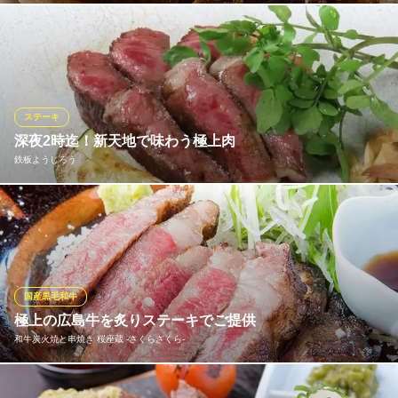
約１ｋｇ～ご用意いたします。
CA’GINO
ヨーロッパ料理
広電本線銀山町駅 徒歩2分
ステーキ
広島県広島市中区銀山町11-3 第2プロメスビル2F
深夜2時迄！新天地で味わう極上肉
鉄板ようじろう
「深夜でも妥協せず美味しいものが食べたい」という願いを叶え
ます。翌2時までフルオープンしているため、仕事帰りから3軒目
利用まで幅広く対応。隠れ家ビル4階の落ち着いた空間で、厳選さ
れた和牛ステーキや厚切り牛タンを、深夜でも最高の焼き加減で
ご提供いたします。
国産黒毛和牛
極上の広島牛を炙りステーキでご提供
鉄板ようじろう
和牛炭火焼と串焼き 桜座蔵 ‐さくらざくら‐
広島 鉄板焼き
広電本線八丁堀駅 徒歩4分
広島県広島市中区新天地1-11 新天地シャトル館4F
広島が誇る最高級の和牛肉『広島牛』。その中でも特に厳選した