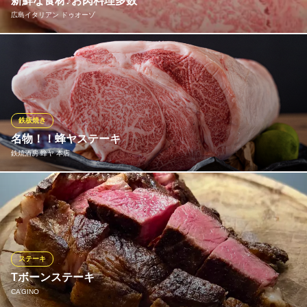
新鮮な食材♪お肉料理多数
Le Feu Barbare（ル・フ・バルバール）
広島イタリアン ドゥオーゾ
厳選海の幸と薪火料理
広電宇品線袋町駅 徒歩4分
広島県広島市中区中町1-19
新鮮な食材使用☆彡 充実したバルメニュー取り揃えています！ ワ
インと一緒にお楽しみください♪
広島イタリアン ドゥオーゾ
記念日祝いにイタリアン
鉄板焼き
広電本線銀山町駅 徒歩4分
名物！！蜂ヤステーキ
広島県広島市中区橋本町6-14 1F
鉄焼酒房 蜂ヤ 本店
ジューシーな肉汁とカリカリガーリックの香ばしさが旨い、名物
牛ロースステーキをこのお値段で。 ※単品のほかコース料理でも
味わえます。
鉄焼酒房 蜂ヤ 本店
ステーキ
鉄板、ろばた、いけす
Tボーンステーキ
広電本線胡町駅 徒歩4分
CA’GINO
広島県広島市中区薬研堀2-15