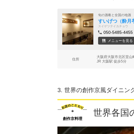
旬の酒肴と全国の地酒
すいげつ（酔月
スイゲツテイカチョウ
050-5485-4455
メニューを見る
大阪府大阪市北区堂山町
住所
JR 大阪駅 徒歩5分
3.
世界の創作京風ダイニング
世界各国
創作京料理