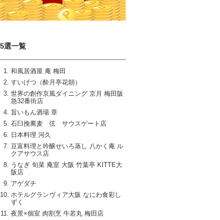
15選一覧
和風居酒屋 庵 梅田
すいげつ（酔月亭花朝）
世界の創作京風ダイニング 京月 梅田阪
急32番街店
旨いもん酒場 章
石臼挽蕎麦 弦 サウスゲート店
日本料理 河久
豆富料理と吟醸せいろ蒸し 八かく庵 ル
クアサウス店
うなぎ 旬菜 庵室 大阪 竹葉亭 KITTE大
阪店
アゲダチ
ホテルグランヴィア大阪 なにわ食彩し
ずく
夜景×個室 肉割烹 牛若丸 梅田店