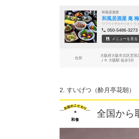
和風居酒屋
和風居酒屋 庵 
ワフウイザカヤイオリ ウ
050-5486-3273
メニューを見る
大阪府大阪市北区芝田2
住所
ＪＲ 大阪駅 徒歩3分
2.
すいげつ（酔月亭花朝）
全国から
和食