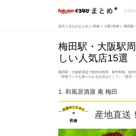
ここい
楽天ぐるなびまとめ
和食
大阪×和食
梅田駅
梅田駅・大阪駅
しい人気店15選
梅田駅・大阪駅周辺で創作京料理、創作和食、創作
「和食ランチを食べられるお店はどこ？」「接待・
1.
和風居酒屋 庵 梅田
産地直送
和食