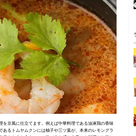
理を京風に仕立てます。例えば中華料理である油淋鶏の香味
であるトムヤムクンには柚子や三ツ葉が、本来のレモングラ