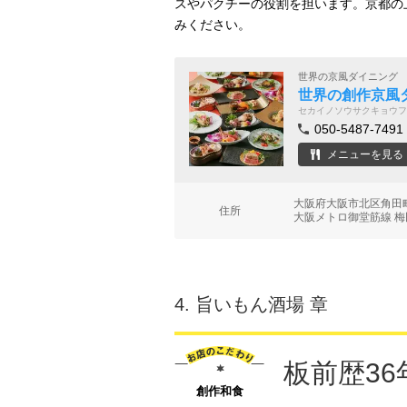
スやパクチーの役割を担います。京都の
みください。
世界の京風ダイニング
世界の創作京風ダ
セカイノソウサクキョウフ
050-5487-7491
メニューを見る
大阪府大阪市北区角田町
住所
大阪メトロ御堂筋線 梅
4.
旨いもん酒場 章
板前歴3
創作和食