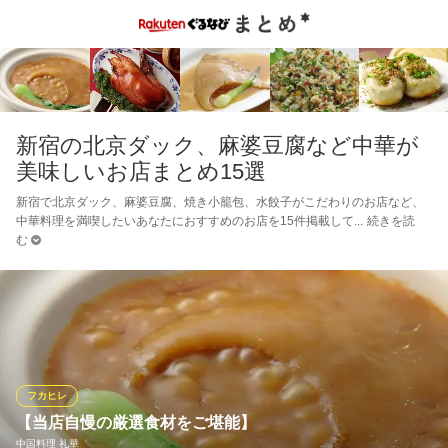
新宿の北京ダック、麻婆豆腐など中華が
美味しいお店まとめ15選
新宿で北京ダック、麻婆豆腐、焼き小籠包、水餃子がこだわりのお店など、
中華料理を満喫したいあなたにおすすめのお店を15件掲載して
続きを読
む
フカヒレ
【当店自慢の厳選食材をご堪能】
中国料理 礼華