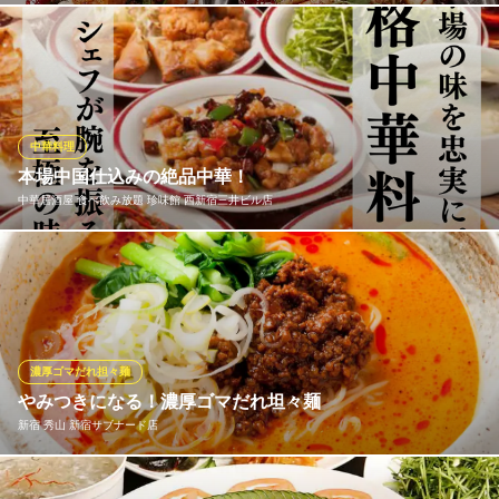
上海～雲南家庭料理の旅
人気イベント【激辛グルメ祭り】で毎年大行列・大人気！！ 記念
地下鉄丸ノ内線新宿御苑前駅 徒歩2分
東京都新宿区新宿1-3-8 YKB新宿御苑B1
して、当店の辛くて、奥深い味わいをご堪能いただけるお料理、
全11品に飲み放題2時間が付いたコースを！
陳家私菜（ちんかしさい） 新宿店
中華料理
中国政府公認レストラン
本場中国仕込みの絶品中華！
ＪＲ新宿駅南口 徒歩5分
中華居酒屋 食べ飲み放題 珍味館 西新宿三井ビル店
東京都渋谷区代々木2-15-9 加瀬ビル1F
調理スタッフは全て中国出身。本場中国で修行を積んだ、熟練の
料理人が揃っています。料理は本格的ですが、辛さの調整など日
本人の口に合わせたアレンジもいたします。当店一番人気の海老
のチリソース炒めは、ぷりぷりの海老の食感と、甘辛いソースの
風味がたまらない逸品！どうぞアツアツをお召し上がりくださ
濃厚ゴマだれ担々麺
い。
やみつきになる！濃厚ゴマだれ坦々麺
新宿 秀山 新宿サブナード店
中華居酒屋 食べ飲み放題 珍味館 西新宿三井ビル店
西新宿 個室 中華
絶対の自信作！秀山のオリジナル担々麺は他では味わえない美味
地下鉄丸ノ内線西新宿駅 徒歩6分