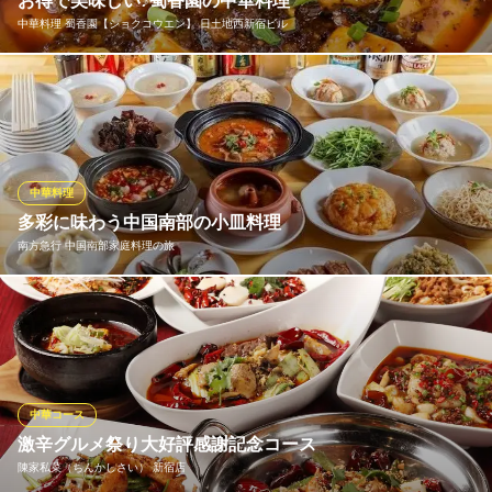
お得で美味しい♪蜀香園の中華料理
ＪＲ新宿駅南口 徒歩1分
中華料理 蜀香園【ショクコウエン】 日土地西新宿ビル
東京都新宿区西新宿1-18-1 小川ビル3F
熱々の鍋で提供する麻婆豆腐や、外はサクサク!!中はジューシーな
黒酢酢豚などお得に食べられる料理メニューが勢揃い♪ ２時間食
べ飲み放題コースなら180種の料理が食べ放題で2980円！エリア
で１番お得な自信があります！
中華料理
中華料理 蜀香園【ショクコウエン】 日土地西新宿ビル
多彩に味わう中国南部の小皿料理
No,1新宿食べ放題
南方急行 中国南部家庭料理の旅
ＪＲ新宿駅西口 徒歩8分
東京都新宿区西新宿6-10-1 日土地西新宿ビル2F
上海・江蘇・浙江・湖南など、中国南部の様々な土地の味を一度
に楽しめます。とろけるような食感の「角春雨の醤油炒め」は、
醤油とニンニクの香りが食欲をそそる逸品。シンプルな塩味の
「海苔と豚肉の炒め物」は、シャキッと滑らかな海苔と豚肉の脂
が絡み合い、奥深さを感じられます。ほかにも必食の名物メニュ
中華コース
ーが多数！
激辛グルメ祭り大好評感謝記念コース
陳家私菜（ちんかしさい） 新宿店
南方急行 中国南部家庭料理の旅