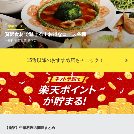
東京都新宿区西新宿6-24-1 西新宿三井ビルディング1F
しさ。濃厚で香り豊かなゴマペーストと、パンチの効いた自家製
ラー油が織り成す、こだわりのクリーミーなスープは、他では味
わえない逸品です。古くから変わらぬお店の看板メニューとし
て、多くのお客様に愛されています。お得なセットもご用意して
中華コース
います。
贅沢食材で魅せる！お得なコース各種
中華料理 菜香菜 新宿店
新宿 秀山 新宿サブナード店
本格中華と濃厚坦々麺
ご宴会各種の最適のコースは、菜香菜の美味が勢揃い！刺激的な
ＪＲ新宿駅東口 徒歩3分
15選以降のおすすめ店もチェック！
東京都新宿区歌舞伎町1 靖国通り下 新宿サブナード地下街内405区画
辛さが後引く「四川麻婆豆腐」やこんがり焼き上げた旨味がたま
らない「北京ダック」、肉厚のアワビを柔らかく仕上げた「アワ
ビの醤油煮」、大ぶりの車海老に金色の衣をまとわせた「黄金揚
げ」など、贅沢食材をたっぷり使ったお料理がずらりと並びま
す！
中華料理 菜香菜 新宿店
チャイニーズレストラン
ＪＲ新宿駅西口 徒歩2分
東京都新宿区西新宿7-2-4 MSビル1F
【新宿】中華料理の関連まとめ