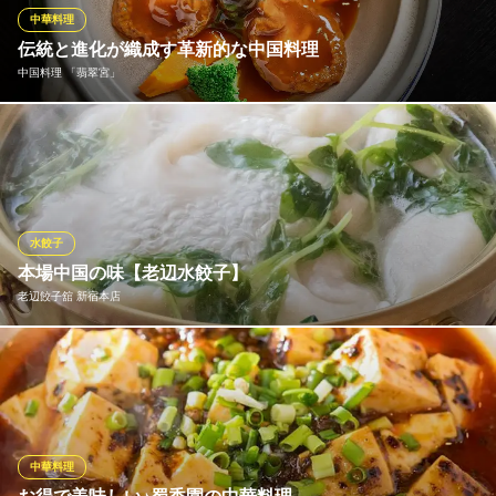
にお電話いただくことで通常の数十倍辛いお料理を出すことも可
中華料理
能です。
伝統と進化が織成す革新的な中国料理
中国料理 「翡翠宮」
朝霞 刀削麺 新宿野村ビル店
京王新線新宿駅 徒歩4分
食材の滋味を活かした香り高い料理や紹興酒をはじめ、種類豊富
東京都新宿区西新宿1-26-2 新宿野村ビルB2F
な飲物とともに味わう、至福のひとときをお過ごしください。
中国料理 「翡翠宮」
革新的な中国料理
水餃子
都営大江戸線都庁前駅 徒歩2分
本場中国の味【老辺水餃子】
東京都新宿区西新宿2-7-2
老辺餃子舘 新宿本店
中国家庭で餃子といえば水餃子です。 老辺餃子館の水餃子は鍋仕
立てでご用意します。 お客様の卓上で火をつけ、熱々をお召し上
がりいただきます。
老辺餃子舘 新宿本店
中華料理
皇帝が認めた秘伝の餃子