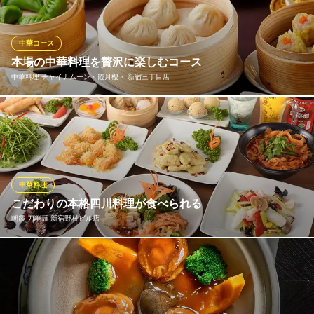
見えます。皮がもちもちで底がこんがり、食べごたえあり♪
上海小籠包 厨房 阿杏
中華コース
上海小籠包飲茶点心宴会
本場の中華料理を贅沢に楽しむコース
ＪＲ新宿駅中央東口 徒歩2分
中華料理 チャイナムーン＜霞月樓＞ 新宿三丁目店
東京都新宿区新宿3-28-2 ルナージュ新宿5F
料理長自慢の看板メニューを存分にお楽しみいただけるスペシャ
ルな宴会コースは、お祝いごとやいつもよりも贅沢なご褒美ディ
ナーにおすすめ。香港の点心師が皮から手作りする絶品の点心は
もちろん、人気の一品メニューからデザートまでお腹いっぱい満
喫できます！お酒が進む中華料理のコースでご宴会はいかがです
中華料理
か？
こだわりの本格四川料理が食べられる
朝霞 刀削麺 新宿野村ビル店
中華料理 チャイナムーン＜霞月樓＞ 新宿三丁目店
点心師が作る本場の点心
当店の料理長は四川省成都市出身。さらに名古屋の有名中華料理
ＪＲ新宿駅東口 徒歩1分
東京都新宿区新宿3-34-16 池田プラザビル5F
レストランにて料理長の経験を持っています。そんな料理長の本
格中華を一人でも多くのお客様に召し上がって頂きたい為、お値
段はできるだけリーズナブルな価格でご提供しております。事前