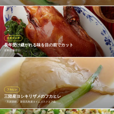
高級食材のフカヒレを手間暇かけて仕込んだ礼華の代名詞！上海
風醤油煮込み、XO醤煮込み、トリュフソース煮込み、上湯煮込み
の4種類の味付けをご用意いたしております。また、期間限定で、
8月中旬から9月は「松茸ソース煮込み」、「上海蟹ソース煮込
み」は秋のお勧めです。新たな礼華の名物料理を是非！
北京ダック
長年受け継がれる味を目の前でカット
中国料理 礼華
全聚徳 新宿店
フカヒレの上海風が人気
地下鉄丸ノ内線新宿御苑前駅2番出口 徒歩2分
東京都新宿区新宿1-3-12 壱丁目参番館1F
当店の北京ダックは北京本店から招聘した専門調理師「烤鴨師」
が、下処理から焼き上げまで50以上の調理工程を行い、丁寧に焼
き上げております。本場の味わいを楽しんでいただくため乾燥室
を完備し、全ての工程は北京の全聚徳と同じ方法を導入。皮はパ
リっと香ばしく、肉質やわらかな北京ダックを心ゆくまでご堪能
フカヒレ
ください。
三陸産ヨシキリザメのフカヒレ
「天厨菜館」 新宿高島屋タイムズスクエア店
全聚徳 新宿店
新宿の北京ダックの老舗