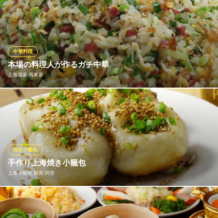
当店では肉厚の尾びれなど上質な気仙沼産フカヒレを贅沢に使っ
ＪＲ新宿駅東南口 徒歩5分
東京都新宿区新宿3-32-10 T&Tビル8～9F
たコースも提供いたしております。厳選した極上フカヒレをぜひ
ご賞味ください。 【アラカルトメニュー 紅焼排翅 気仙沼産フ
カヒレ姿煮込み】
中華料理
「天厨菜館」 新宿高島屋タイムズスクエア店
本場の料理人が作るガチ中華
中国料理新宿夜景個室
上海酒家 再來宴
ＪＲ新宿駅新南口 徒歩1分
東京都渋谷区千駄ヶ谷5-24-2 タカシマヤ タイムズスクエア14F
ビールのお供にぴったりのおつまみメニューから、本格一品料理
まで豊富にご用意致しております。ドリンク類も、ビール、紹興
酒、サワー、酎ハイ、焼酎、梅酒、カクテル、マッコリ、日本
酒、ワインなど取り揃え、居酒屋感覚でご利用頂くお客様も多数
いらっしゃいます。 ※写真は揚州チャーハン
焼き小籠包
手作り上海焼き小籠包
上海酒家 再來宴
上海小籠包 厨房 阿杏
中華料理
地下鉄丸ノ内線新宿駅 徒歩3分
東京都新宿区西新宿7-12-4 中啓ビルB1
注文を受けてから皮から作って焼きますので、いつでも焼立てあ
つあつ～。気をつけながら一口噛むと、中からたっぷりの肉汁が