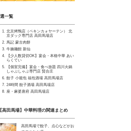
8選一覧
北京烤鴨店（ペキンカォヤーテン） 北
京ダック専門店 高田馬場店
馬記 蒙古肉餅
牛腩麺館 新仙
【少人数貸切OK】宴会・本格中華 あい
らくてい
【個室完備】宴会・食べ放題 四川火鍋
しゃぶしゃぶ専門店 賢合庄
餃子 小籠包 福包酒場 高田馬場店
24時間 餃子酒場 高田馬場店
座・麻婆唐府 高田馬場店
【高田馬場】中華料理の関連まとめ
高田馬場で餃子、点心などがお