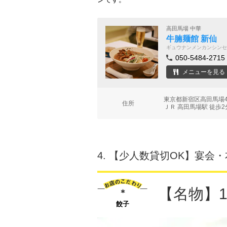
高田馬場 中華
牛腩麺館 新仙
ギュウナンメンカンシンセ
050-5484-2715
メニューを見る
東京都新宿区高田馬場4-
住所
ＪＲ 高田馬場駅 徒歩2
4.
【少人数貸切OK】宴会・
【名物】
餃子