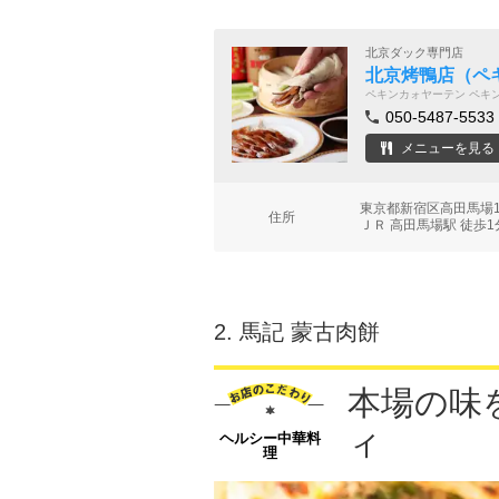
北京ダック専門店
北京烤鴨店（ペ
ペキンカォヤーテン ペキ
050-5487-5533
メニューを見る
東京都新宿区高田馬場1-
住所
ＪＲ 高田馬場駅 徒歩1
2.
馬記 蒙古肉餅
本場の味
ィ
ヘルシー中華料
理