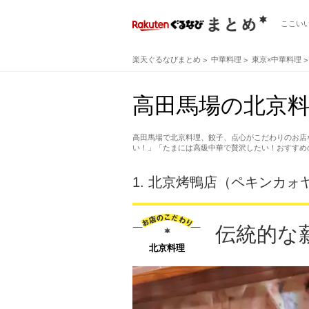
ここい
楽天ぐるなびまとめ
中華料理
東京×中華料理
高田馬場の北京料
高田馬場で北京料理、餃子、点心がこだわりのお店
い！」「たまには高級中華で贅沢したい！おすすめ
1.
北京烤鴨店（ペキンカォヤ
伝統的な
北京料理