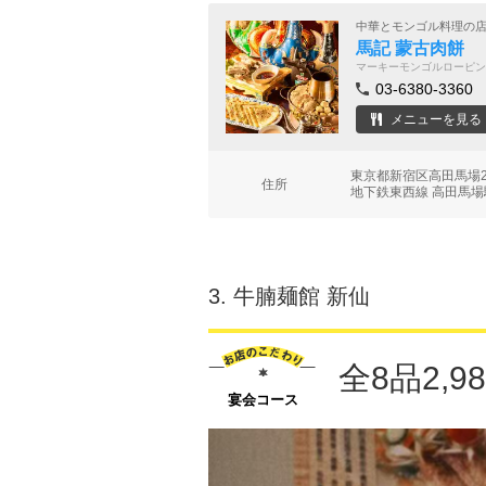
中華とモンゴル料理の
馬記 蒙古肉餅
マーキーモンゴルローピン
03-6380-3360
メニューを見る
東京都新宿区高田馬場2-
住所
地下鉄東西線 高田馬場
3.
牛腩麺館 新仙
全8品2,
宴会コース