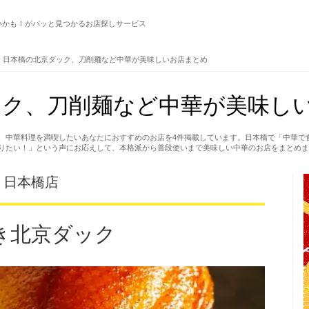
いかも！がパッと見つかるお店探しサービス
日本橋の北京ダック、刀削麺など中華が美味しいお店まとめ
ク、刀削麺など中華が美味しい
、中華料理を満喫したいあなたにおすすめのお店を4件掲載しています。日本橋で「中華で
りたい！」という声にお応えして、本格派から普段使いまで美味しい中華のお店をまとめま
 日本橋店
き北京ダック