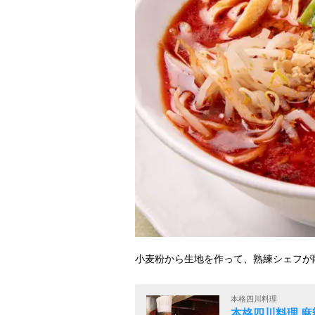
小麦粉から生地を作って、熟練シェフが
本格四川料理
本格四川料理 麻