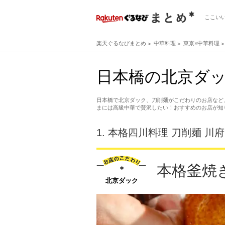
ここい
楽天ぐるなびまとめ
中華料理
東京×中華料理
日本橋の北京ダッ
日本橋で北京ダック、刀削麺がこだわりのお店など
まには高級中華で贅沢したい！おすすめのお店が知
1.
本格四川料理 刀削麺 川府
本格釜焼
北京ダック