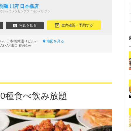
削麺 川府 日本橋店
ウショウメンセンフウ ニホンバシテン
空席確認・予約する
写真を見る
2-20 日本橋仲通りビル2F
地図を見る
A3･A4出口 徒歩1分
80種食べ飲み放題