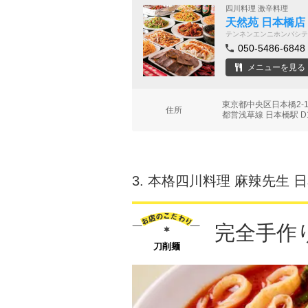
四川料理 激辛料理
天然苑 日本橋店
テンネンエンニホンバシテ
050-5486-6848
メニューを見る
東京都中央区日本橋2-1
住所
都営浅草線 日本橋駅 D
3.
本格四川料理 麻辣先生 
完全手作
刀削麺