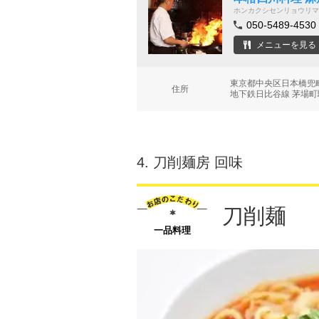
ホンカクシセンリョウリマ
050-5489-4530
メニューを見る
東京都中央区日本橋兜
住所
地下鉄日比谷線 茅場町
4.
刀削麺房 回味
刀削麺
一品料理