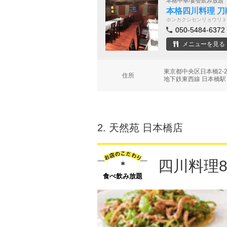
本格中華/宴会飲み放題
本格四川料理 刀
ホンカクシセンリョウリト
050-5484-6372
メニューを見る
東京都中央区日本橋2-
住所
地下鉄東西線 日本橋駅 
2.
天然苑 日本橋店
四川料理
食べ飲み放題