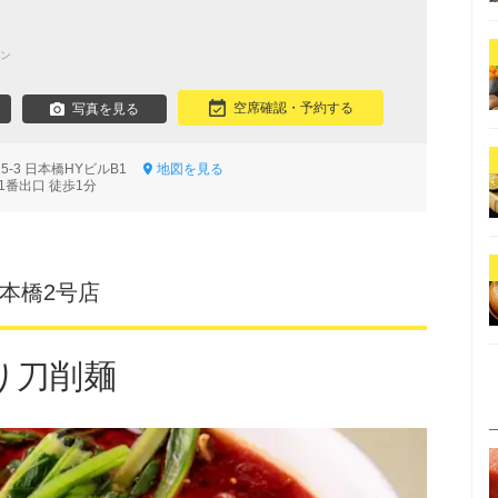
ン
空席確認・予約する
写真を見る
5-3 日本橋HYビルB1
地図を見る
1番出口 徒歩1分
日本橋2号店
り刀削麺