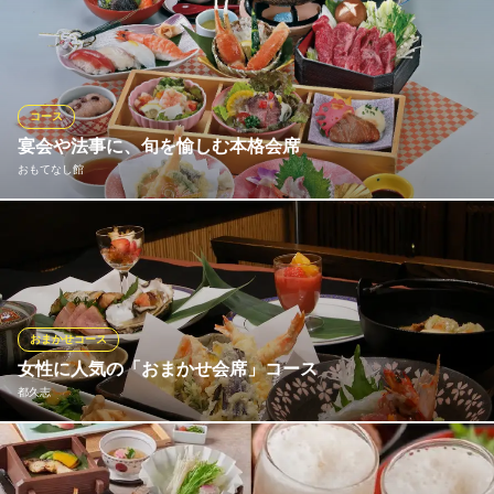
兵庫県加古川市加古川溝之口800 加古川プラザホテル4F
国鳥の雉を使った小鍋、天ぷら、ステーキと、旬のお造りや、前
菜、酢物、旬の食材をふんだんに使った贅沢な会席です。 特別な
時間を心ゆくまでお楽しみください！
割烹 四ツ目
コース
割烹 料亭
宴会や法事に、旬を愉しむ本格会席
北条鉄道北条町駅 徒歩6分
おもてなし館
兵庫県加西市北条町906
旬の食材をふんだんに使用し、熟練した料理人が手掛ける会席料
理や宴会コースの数々は目で舌で楽しめる逸品ぞろい。名物の
「かに料理」、鮮魚の「刺身」「にぎり寿司」、地産地消の「但
馬牛」などが楽しめる多彩なプランをご用意しております。企業
宴会や法事後のお食事、友人との集まりなど様々なシーンでご利
おまかせコース
用ください。
女性に人気の「おまかせ会席」コース
都久志
おもてなし館
個室で愉しむ旬の和会席
その日その日の仕入れ状況で御献立内容に変化はあるものの、充
山陽電鉄本線尾上の松駅 徒歩16分
兵庫県加古川市加古川町南備後42-6
実した内容の「おまかせ会席」コースは￥4.500～￥6.500までの