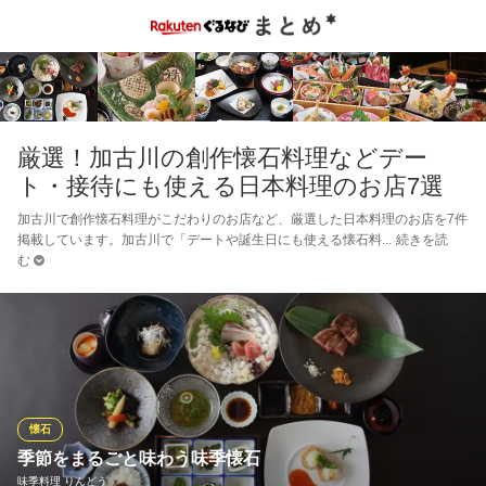
厳選！加古川の創作懐石料理などデー
ト・接待にも使える日本料理のお店7選
加古川で創作懐石料理がこだわりのお店など、厳選した日本料理のお店を7件
掲載しています。加古川で「デートや誕生日にも使える懐石料
続きを読
む
懐石
季節をまるごと味わう味季懐石
味季料理 りんどう