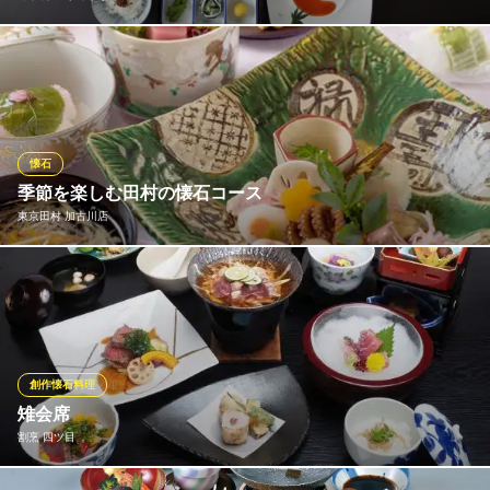
月替わりの味季懐石『りんどう』8,500円（税込）は、季節を感じ
る食材をふんだんに使ったメニューが特徴です！一番美味しい時
期に一番美味しいものを頂く、極上の贅沢をお楽しみください♪
味季料理 りんどう
懐石
季節の懐石・鉄板和食
季節を楽しむ田村の懐石コース
ＪＲ加古川駅 徒歩17分
東京田村 加古川店
兵庫県加古川市加古川町木村474-2
■東京「つきぢ田村」五味調和の心得のもと、本格的な懐石をご用
意しております。 華やかな見た目に、出汁や食材の豊かな香り…
四季折々の情緒を五感を使ってご堪能いただけます。 ■ご結納・
ご披露宴・還暦・喜寿・七五三・お節句・お誕生会など、おめで
たい席だけでなく、 ご法要でもご用意をさせていただきます。
創作懐石料理
雉会席
東京田村 加古川店
割烹 四ツ目
懐石料理
ＪＲ神戸線加古川駅 徒歩6分