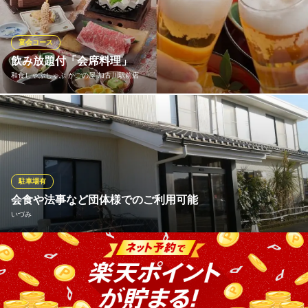
３コースをご用意して皆様のご来店をお待ちしております 苦手な
食材があればご遠慮なくお申し付け下されば他の食材と差し替え
することも可能です！
宴会コース
飲み放題付「会席料理」
都久志
和食しゃぶしゃぶ かごの屋 加古川駅前店
天ぷらと創作＆ワイン
ＪＲ東加古川駅南口 徒歩2分
兵庫県加古川市平岡町新在家2-278-14
美味しいお食事を囲んで語らう場にして頂けますよう、慶事会
席・法要会席など様々なプランをご用意させていただいておりま
す。ご予算・ご要望にお応えいたしますのでご利用の店舗へお気
軽にご相談ください。
駐車場有
和食しゃぶしゃぶ かごの屋 加古川駅前店
会食や法事など団体様でのご利用可能
和食しゃぶしゃぶ
いづみ
ＪＲ加古川駅南口 徒歩3分
兵庫県加古川市加古川町寺家町622
当店では30台ほど駐車できる広々としたスペースを完備しており
ます。ご家族でのお食事はもちろん、忘年会や同窓会・法事など
団体様でのご利用にも最適です。店内にはゆったり寛げるテーブ
ル席や個室があり、最大で60名様までご利用いただけます。ご要