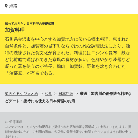
姫路
知っておきたい日本料理の基礎知識
加賀料理
石川県金沢市を中心とする加賀地方に伝わる郷土料理。恵まれた
自然条件と、加賀藩の城下町ならではの雅な調理技法により、独
特の洗練された食文化が育まれた。料理にはニシンや昆布、麩な
ど北前船で運ばれてきた京風の食材が多い。色鮮やかな漆器など
凝った器を使うのが特長。鴨肉、加賀麩、野菜を炊き合わせた
「治部煮」が有名である。
楽天ぐるなびまとめ
和食
日本料理
厳選！加古川の創作懐石料理な
どデート・接待にも使える日本料理のお店
※ご注意事項
コンテンツは、ぐるなび加盟店より提供された店舗情報を再構成して制作しております。掲
載時の情報のため、ご利用の際は、各店舗の最新情報をご確認くださいますようお願い申し
上げます。