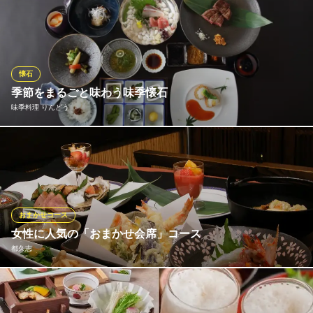
兵庫県加古川市加古川溝之口800 加古川プラザホテル4F
国鳥の雉を使った小鍋、天ぷら、ステーキと、旬のお造りや、前
菜、酢物、旬の食材をふんだんに使った贅沢な会席です。 特別な
時間を心ゆくまでお楽しみください！
割烹 四ツ目
懐石
割烹 料亭
季節をまるごと味わう味季懐石
北条鉄道北条町駅 徒歩6分
味季料理 りんどう
兵庫県加西市北条町906
月替わりの味季懐石『りんどう』8,500円（税込）は、季節を感じ
る食材をふんだんに使ったメニューが特徴です！一番美味しい時
期に一番美味しいものを頂く、極上の贅沢をお楽しみください♪
味季料理 りんどう
おまかせコース
季節の懐石・鉄板和食
女性に人気の「おまかせ会席」コース
ＪＲ加古川駅 徒歩17分
都久志
兵庫県加古川市加古川町木村474-2
その日その日の仕入れ状況で御献立内容に変化はあるものの、充
実した内容の「おまかせ会席」コースは￥4.500～￥6.500までの