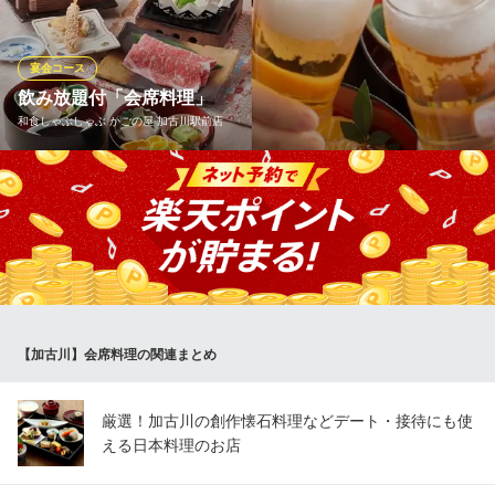
３コースをご用意して皆様のご来店をお待ちしております 苦手な
食材があればご遠慮なくお申し付け下されば他の食材と差し替え
することも可能です！
宴会コース
飲み放題付「会席料理」
都久志
和食しゃぶしゃぶ かごの屋 加古川駅前店
天ぷらと創作＆ワイン
ＪＲ東加古川駅南口 徒歩2分
兵庫県加古川市平岡町新在家2-278-14
美味しいお食事を囲んで語らう場にして頂けますよう、慶事会
席・法要会席など様々なプランをご用意させていただいておりま
す。ご予算・ご要望にお応えいたしますのでご利用の店舗へお気
軽にご相談ください。
和食しゃぶしゃぶ かごの屋 加古川駅前店
和食しゃぶしゃぶ
【加古川】会席料理の関連まとめ
ＪＲ加古川駅南口 徒歩3分
兵庫県加古川市加古川町寺家町622
厳選！加古川の創作懐石料理などデート・接待にも使
える日本料理のお店