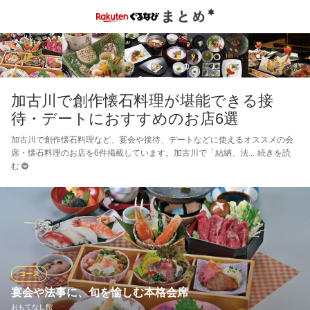
加古川で創作懐石料理が堪能できる接
待・デートにおすすめのお店6選
加古川で創作懐石料理など、宴会や接待、デートなどに使えるオススメの会
席・懐石料理のお店を6件掲載しています。加古川で「結納、法
続きを読
む
コース
宴会や法事に、旬を愉しむ本格会席
おもてなし館