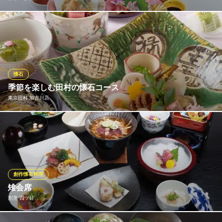
旬の食材をふんだんに使用し、熟練した料理人が手掛ける会席料
理や宴会コースの数々は目で舌で楽しめる逸品ぞろい。名物の
「かに料理」、鮮魚の「刺身」「にぎり寿司」、地産地消の「但
馬牛」などが楽しめる多彩なプランをご用意しております。企業
宴会や法事後のお食事、友人との集まりなど様々なシーンでご利
懐石
用ください。
季節を楽しむ田村の懐石コース
東京田村 加古川店
おもてなし館
個室で愉しむ旬の和会席
■東京「つきぢ田村」五味調和の心得のもと、本格的な懐石をご用
山陽電鉄本線尾上の松駅 徒歩16分
兵庫県加古川市加古川町南備後42-6
意しております。 華やかな見た目に、出汁や食材の豊かな香り…
四季折々の情緒を五感を使ってご堪能いただけます。 ■ご結納・
ご披露宴・還暦・喜寿・七五三・お節句・お誕生会など、おめで
たい席だけでなく、 ご法要でもご用意をさせていただきます。
創作懐石料理
雉会席
東京田村 加古川店
割烹 四ツ目
懐石料理
ＪＲ神戸線加古川駅 徒歩6分