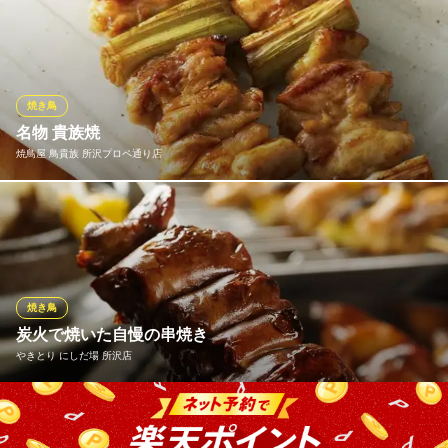
テルマエの看板名物！しっかりと絡んだ特製ダレはお酒泥棒な逸
品。やみつきになるおいしさをリーズナブルな価格で。ビールと
合わせても300円以内ととにかく安い！！
個室 飲み放題食べ飲み放題2500円 大衆酒泉テルマエ所沢泉
焼き鳥
本格和食居酒屋
名物 貴族焼
西武新宿線所沢駅 徒歩4分
焼鳥屋 鳥貴族 所沢プロペ通り店
埼玉県所沢市日吉町8-3 三上ビル2F
一串に90gという大きさを誇る「名物 貴族焼」は鳥貴族のこだわ
り。 鳥貴族の圧倒的な人気No.1メニューです。 おいしくて大きな
焼鳥でお客様も満足していただけると信じています。
焼鳥屋 鳥貴族 所沢プロペ通り店
焼き鳥
焼鳥
炭火で焼いた自慢の串焼き
西武新宿線所沢駅 徒歩3分
やきとり にしだ場 所沢店
埼玉県所沢市日吉町8-4 マスダ写真館ビル3F
ももやつくねなどの定番メニューから、やきとんやとろーりチー
ズの変わり種、季節限定の串などなど・・・沢山のメニューから