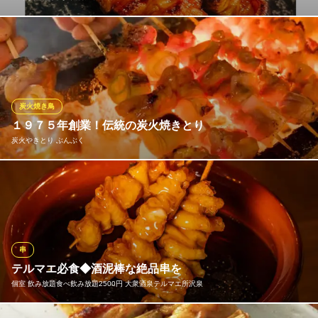
『今まで食べたホルモンの中で一番美味しい』と評判の名物『ほ
るたれ』 特殊な加工法で外はパリっと中はふっくらに仕上がって
ます☆ なかなか他では味わえない名物『ほるたれ』ぜひご賞味く
ださい！
炭火焼き鳥
焼鳥もつ鍋だるま 西所沢総本店
１９７５年創業！伝統の炭火焼きとり
焼き鳥ともつ鍋のお店
炭火やきとり ぶんぶく
西武狭山線西所沢駅 徒歩1分
埼玉県所沢市西所沢1-13-7 吉祥ビル2F
【ぶんぶくの一押し】 はこの炭火焼きの焼き鳥。引き継がれた
伝統の味を是非ご堪能下さい。 焼き鳥はテイクアウトも行ってお
ります！気軽にお申し付けください♪
※こちらは夜のみのこだわりです。
串
炭火やきとり ぶんぶく
テルマエ必食◆酒泥棒な絶品串を
新所沢大小宴会居酒屋
個室 飲み放題食べ飲み放題2500円 大衆酒泉テルマエ所沢泉
西武新宿線新所沢駅 徒歩7分
埼玉県所沢市緑町4-8-21