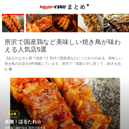
所沢で国産鶏など美味しい焼き鳥が味わ
える人気店5選
【あなたはタレ派？塩派？】所沢で国産鶏などにこだわりのある、美味しい
焼き鳥のお店を5件掲載しています。所沢で「気取らずに安くて
続きを読
む
焼き鳥
名物！ほるたれ☆
焼鳥もつ鍋だるま 西所沢総本店