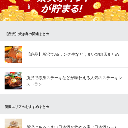
お気に入りの一本をお探し下さい！
やきとり にしだ場 所沢店
所沢 串焼き大衆酒場
西武新宿線所沢駅 徒歩7分
【所沢】焼き鳥の関連まとめ
埼玉県所沢市御幸町1-25
【絶品】所沢でA5ランク牛などうまい焼肉店まとめ
所沢で赤身ステーキなどが味わえる人気のステーキレ
ストラン
所沢エリアのおすすめまとめ
所沢にあるうまい日本酒が飲める店（日本酒バー）