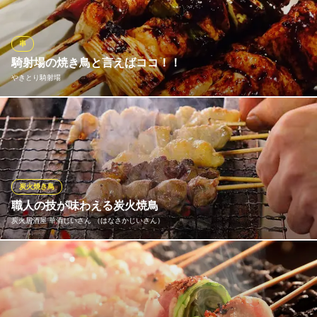
だわり、上質な鶏肉の味を更に美味しく仕上げています。売り切
れ御免の鶏トロハツは、1羽から取れる量が少ない希少な部位なの
で、お早めにご注文下さい。
串
騎射場の焼き鳥と言えばココ！！
とり鉄 鹿児島天文館店
やきとり騎射場
焼き鳥・鶏料理の居酒屋
鹿児島市電（系統1）天文館通駅 徒歩3分
鹿児島県鹿児島市千日町3-5
騎射場で創業30年以上愛されてきた味がここにあります。 焼き加
減、塩加減などお好みがありましたらお気軽におっしゃって下さ
いね。 テイクアウトも可能なので、今日はお家でという方もビー
ルのお供にどうぞ♪
炭火焼き鳥
やきとり騎射場
職人の技が味わえる炭火焼鳥
騎射場 焼鳥居酒屋
炭火居酒屋 華酒じいさん （はなさかじいさん）
鹿児島市電（系統1）騎射場駅 徒歩2分
鹿児島県鹿児島市荒田2-42-15 水口ビル1F
長年修行を積んだ職人が丁寧に仕込み、炭火でじっくり焼き上げ
た「炭火焼鳥」がおススメ！ 定番の盛り合わせから食べ応え抜群
の大串まで幅広くご用意しています。 職人の技が光るこだわりの
「炭火焼鳥」は、一度食べたらやみつきになること間違いなし！