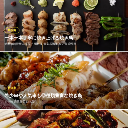
鹿児島県鹿児島市東千石町1-24 セイワ文化ビル1F
唯一無二の食感！一から手作り粗挽きつくね串 特注ミンチマシン
で豪快に挽いた鶏肉を、職人が一本ずつ丁寧に手打ち。他店では
真似できない大粒の身がゴロゴロ入った超粗挽き食感が自慢で
す！噛むほどに溢れ出す濃厚な肉汁は、一度食べたら忘れられな
い逸品。素材を活かす「塩」か、秘伝の「タレ」でお愉しみくだ
焼き鳥
さい。
一本一本丁寧に焼き上げる焼き鳥
焼酎無制限飲み放題 九州料理 個室居酒屋 和ノ音 鹿児島…
居酒屋 エビスクジラ
個室居酒屋
当店の焼き鳥は、熟練の職人が一本一本丁寧に焼き上げていま
ＪＲ指宿枕崎線谷山駅 徒歩1分
鹿児島県鹿児島市谷山中央1-4088-1
す。国産鶏の旨みを引き立てる絶妙な焼き加減と、タレや塩の使
い分けが絶品。定番から創作串まで豊富なラインナップで、何本
でも食べたくなる美味しさ。
焼き鳥
焼酎無制限飲み放題 九州料理 個室居酒屋 和ノ音 鹿児島天文
希少串や人気串も◎種類豊富な焼き鳥
館店
とり鉄 鹿児島天文館店
天文館 個室 居酒屋
鹿児島市電（系統1）天文館通駅 徒歩2分
鹿児島県鹿児島市東千石町1-26 フォリス観光ビル天文館6F
焼き鳥は一般鶏に比べて脂肪融点が低くやわらかい食感の楽美鶏
を使用し、一本一本丁寧に焼き上げます。また、タレ・塩にもこ