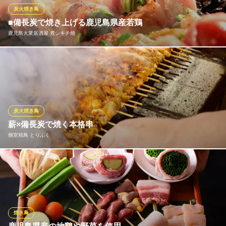
炭火焼き鳥
炭火居酒屋 華酒じいさん （はなさかじいさん）
■備長炭で焼き上げる鹿児島県産若鶏
丁寧な手仕事焼鳥居酒屋
鹿児島大衆居酒屋 煮シキチ焼
鹿児島市電（系統1）いづろ通駅 徒歩5分
鹿児島県鹿児島市船津町1-16 栗下ビル1F
当店の焼鳥は鹿児島県産若鶏を使用しております。更にその鶏の
旨味を引き出すために、高温度で焼き上げることが可能な備長炭
を使用。遠赤外線を発しながら、高温で焼くことにより、中まで
火を通すと同時に旨味をギュッと閉じ込めてくれます。酒場にか
かせない絶品焼鳥をどうぞご堪能下さい。
炭火焼き鳥
薪×備長炭で焼く本格串
鹿児島大衆居酒屋 煮シキチ焼
個室焼鳥 とりふく
鹿児島中央の大衆酒場
鹿児島市電（系統2）高見橋駅 徒歩3分
鹿児島県鹿児島市中央町3-2 進ビル1F
火入れは「薪」と最高級の「備長炭」を使用。食材の旨味を最大
限に引き出します。火力が強く、炭の香りが食材にじっくり染み
込むことで、外は香ばしく中はジューシーな焼鳥に。職人が一本
ずつ丁寧に焼き上げる串は、焼鳥好きはもちろん初めての人にも
満足感のある味わい。本物の炭火焼きだからこそ感じられる深い
焼き鳥
味わいを。