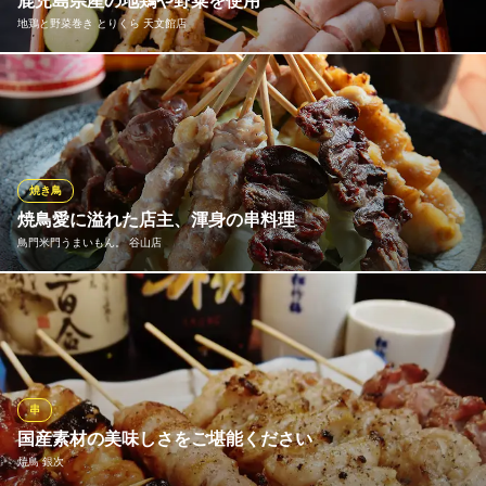
鹿児島県産の地鶏や野菜を使用
地鶏と野菜巻き とりくら 天文館店
個室焼鳥 とりふく
貸切＆個室/焼鳥居酒屋
黒さつま鶏に加え、赤鶏やごいし等の地元養鶏場から直送された
ＪＲ指宿枕崎線谷山駅 徒歩23分
鹿児島県鹿児島市卸本町7-3-1
地鶏を厳選して使用しております。素材本来の味が強く臭みなど
がないので、焼き鳥はもちろんたたきやカルパッチョも絶品で
す。また野菜には地元農家の朝採れ野菜を使用。鮮度良く素材の
味が楽しめる野菜串や、鹿児島県産黒豚で巻いた野菜巻き串もお
焼き鳥
すすめです。
焼鳥愛に溢れた店主、渾身の串料理
鳥門米門うまいもん。 谷山店
地鶏と野菜巻き とりくら 天文館店
焼き鳥 居酒屋 天文館
丁寧な串打ちや絶妙な焼き加減。「幸せな人を1人でも多く増やし
鹿児島市電（系統1）天文館通駅 徒歩3分
鹿児島県鹿児島市千日町3-23 宮内ビル B1F
たい！」と強いこだわりを持つ店主が、とことん細部にこだわっ
た串料理はお店の看板メニューです。また80円（税抜）～とリー
ズナブルな価格設定も嬉しいポイント。中でもオススメは「つく
ねキング」280円（税抜）チーズなどのトッピングでアレンジも可
串
能です。
国産素材の美味しさをご堪能ください
焼鳥 銀次
鳥門米門うまいもん。 谷山店