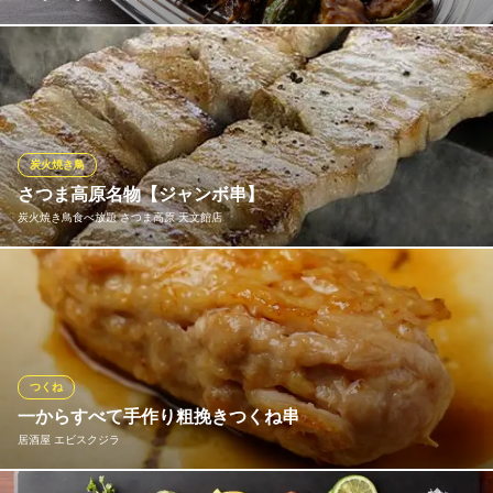
とにかく安い！でも旨い！こだわりの焼鳥は、なんと1本97円(税
込)からご提供！部位ごとに最適な焼き加減で仕上げ、タレ・塩ど
ちらもお酒が進む味わいです。ねぎま、皮、つくねなど定番はも
ちろん、希少部位もラインナップ。「とりあえず10本！」と注文
したくなる気軽さが魅力です◎
炭火焼き鳥
さつま高原名物【ジャンボ串】
みんなのやきとり 騎射場店
炭火焼き鳥食べ放題 さつま高原 天文館店
大勢でワイワイ大宴会！
鹿児島市電（系統1）騎射場駅 徒歩2分
鹿児島県鹿児島市荒田2-76-9
当店名物！！手に持ったらその重さを是非体感してください！！
一人で丸ごと食べても良し！家族・お友達とシェアするも良し！
もちろん食べ放題にラインナップされているから好きなだけお召
し上がりください☆お味はシンプルな「お塩」、こだわりの「た
れ」、濃厚な「チーズ」をご用意しております♪
つくね
一からすべて手作り粗挽きつくね串
炭火焼き鳥食べ放題 さつま高原 天文館店
居酒屋 エビスクジラ
鹿児島郷土料理酒場
鹿児島市電（系統1）天文館通駅 徒歩3分