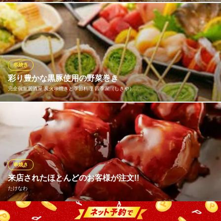
焼鳥 刺身 居酒屋
素材にこだわる当店。鶏肉は県内産若鶏をその日に仕込んでおり
ＪＲ指宿枕崎線谷山駅 徒歩7分
鹿児島県鹿児島市谷山中央1-4971
ます。食感にはほどよい弾力があり、さっぱりとした脂が絶品で
す。また、牛サガリや牛ホルモンは国産和牛を、豚バラには薩摩
黒豚を使用しており、お肉の質は折り紙付き。炭火でじっくり焼
き上げ、素材の美味しさをしっかりと引き出してご提供いたしま
串焼き
す！
彩り豊かな黒豚使用の野菜巻き
完全個室居酒屋 炭火串焼きと季節料理 四季家（しきや）…
焼鳥 銀次
焼鳥 居酒屋
当店自慢の野菜巻き串は、オーダー率95％を超える大人気メニュ
鹿児島市電（系統1）騎射場駅 徒歩3分
鹿児島県鹿児島市荒田2-45-11 パークサイドM1F
ー！上質な鹿児島県産黒豚バラ肉を使用し、旬の鮮菜を一つずつ
丁寧に手包み。栄養満点でヘルシーなため、女性のお客様にも罪
悪感なくお愉しみいただける逸品。炭火が香るジューシーな肉汁
と、素材本来の風味を心ゆくまでご堪能ください。
串焼き
来店されたほとんどのお客様が注文!!
完全個室居酒屋 炭火串焼きと季節料理 四季家（しきや）天
たけなわ
文館店
鹿児島逸品揃いの居酒屋
鹿児島市電（系統1）天文館通駅 徒歩2分
来店されたほとんどのお客様からご注文いただく串焼きのレバー