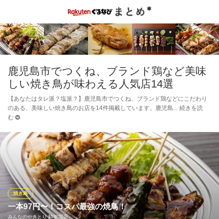
鹿児島市でつくね、ブランド鶏など美味
しい焼き鳥が味わえる人気店14選
【あなたはタレ派？塩派？】鹿児島市でつくね、ブランド鶏などにこだわり
のある、美味しい焼き鳥のお店を14件掲載しています。鹿児島
続きを読
む
焼き鳥
一本97円〜！コスパ最強の焼鳥！
みんなのやきとり 騎射場店