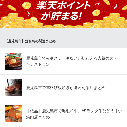
鹿児島県鹿児島市東千石町1-26 フォリス観光ビル天文館7F
火を入れすぎず、トロトロの食感で焼き上げます 当店のレバー串
は鶏一羽分を串に打ってご提供 一本120-でご用意
たけなわ
本格炭火焼きの焼き鳥
鹿児島市電（系統1）天文館通駅 徒歩3分
【鹿児島市】焼き鳥の関連まとめ
鹿児島県鹿児島市千日町2-3 cocoビル1F
鹿児島市で赤身ステーキなどが味わえる人気のステー
キレストラン
鹿児島市で本格鉄板焼きが味わえる店まとめ
【絶品】鹿児島市で黒毛和牛、A5ランク牛などうまい
焼肉店まとめ