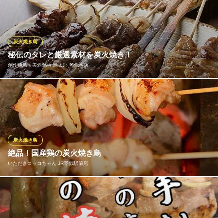
してお酒がすすむ塩加減に♪秘伝のタレも絶品です！
串カツ・海鮮・もつ鍋 大衆串横丁 てっちゃん 琴似店
揚げたて串揚げと焼き鳥
炭火焼き鳥
ＪＲ函館本線琴似駅 徒歩3分
秘伝のタレと厳選素材を炭火焼き！
北海道札幌市西区琴似2条1-3-5 玉田ビルクロスロード琴似1F
創作焼鳥・美酒銘柄 鳥太郎 琴似本店
長年愛され続ける自慢の一品！ 職人が一本一本心を込めて丁寧
に、炭火で焼き上げております！！是非一度ご賞味下さいませ。
創作焼鳥・美酒銘柄 鳥太郎 琴似本店
焼き鳥・海鮮 居酒屋
炭火焼き鳥
ＪＲ函館本線琴似駅 徒歩5分
絶品！国産鶏の炭火焼き鳥
北海道札幌市西区琴似1条2-5-6
いただきコッコちゃん JR琴似駅前店
北海道の焼鳥は「タマネギ」が特徴です。コッコちゃんの焼鳥に
は、北海道知床羅臼の海洋深層水から作られるまろやかな塩を使
用しています。自慢のとり串では北海道ご当地やきとりの「室蘭