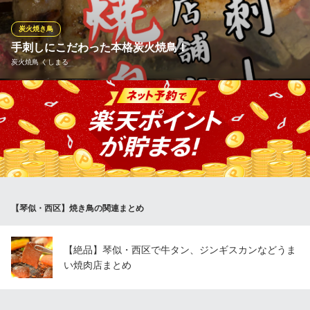
焼鳥」「美唄焼鳥」などなどお楽しみ頂けます！コッコちゃん自
慢の焼き鳥をお楽しみください！
炭火焼き鳥
手刺しにこだわった本格炭火焼鳥！
いただきコッコちゃん JR琴似駅前店
炭火焼鳥 くしまる
和食・鶏料理・居酒屋
ＪＲ函館本線琴似駅 徒歩1分
北海道札幌市西区琴似1条1-1-20
厳選した国産鶏を始めとした30種以上の焼鳥を 鍛え抜かれた串焼
きの達人が炭火で焼き上げます！ 本格クオリティが1本110円～と
コスパ抜群です！
炭火焼鳥 くしまる
炭火焼鳥×ざんぎ×刺身
札幌市営地下鉄東西線琴似駅 徒歩1分
【琴似・西区】焼き鳥の関連まとめ
北海道札幌市西区琴似2条5-2-5
【絶品】琴似・西区で牛タン、ジンギスカンなどうま
い焼肉店まとめ