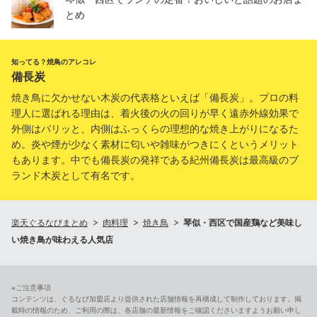
とめ
知ってる？焼鳥のアレコレ
備長炭
焼き鳥に欠かせない木炭の代表格といえば「備長炭」。プロの料
理人に選ばれる理由は、着火後の火の回りが早く遠赤外線効果で
外側はパリッと、内側はふっくらの理想的な焼き上がりになるた
め。炎や煙が少なく素材に匂いや雑味がつきにくというメリット
もあります。中でも備長炭の発祥である紀州備長炭は最高級のブ
ランド木炭として有名です。
楽天ぐるなびまとめ
肉料理
焼き鳥
琴似・西区で国産鶏など美味し
い焼き鳥が味わえる人気店
※ご注意事項
コンテンツは、ぐるなび加盟店より提供された店舗情報を再構成して制作しております。掲
載時の情報のため、ご利用の際は、各店舗の最新情報をご確認くださいますようお願い申し