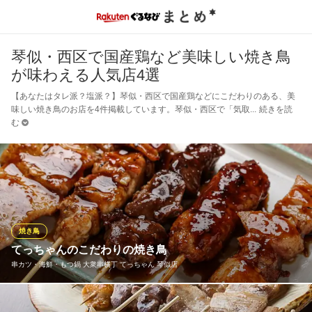
琴似・西区で国産鶏など美味しい焼き鳥
が味わえる人気店4選
【あなたはタレ派？塩派？】琴似・西区で国産鶏などにこだわりのある、美
味しい焼き鳥のお店を4件掲載しています。琴似・西区で「気取
続きを読
む
焼き鳥
てっちゃんのこだわりの焼き鳥
串カツ・海鮮・もつ鍋 大衆串横丁 てっちゃん 琴似店
串横丁ならではのこだわりぬいた焼き鳥！数種類の塩をブレンド