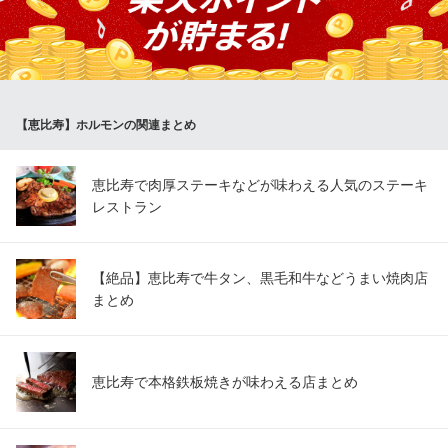
す。お得なクーポンも時期によって随時配信中♪詳しくはクーポン
ページをチェック！！
スミビトケムリ 恵比寿店
恵比寿もつ焼き専門店
【恵比寿】ホルモンの関連まとめ
地下鉄日比谷線恵比寿駅 徒歩1分
東京都渋谷区恵比寿西1-8-2 ウエストパレスビル1F
恵比寿で肉厚ステーキなどが味わえる人気のステーキ
レストラン
【絶品】恵比寿で牛タン、黒毛和牛などうまい焼肉店
まとめ
恵比寿で本格鉄板焼きが味わえる店まとめ