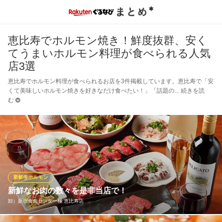
恵比寿でホルモン焼き！鮮度抜群、安く
てうまいホルモン料理が食べられる人気
店3選
恵比寿でホルモン料理が食べられるお店を3件掲載しています。恵比寿で「安
くて美味しいホルモン焼きを好きなだけ食べたい！」「話題の
続きを読
む
新鮮牛ホルモン
新鮮なお肉の数々を是非当店で！
卸）新宿食肉センター極 恵比寿店