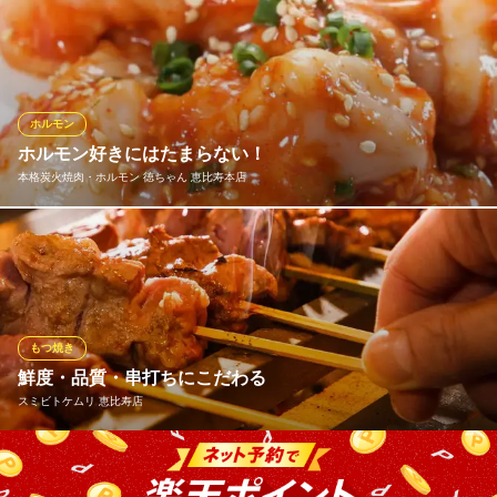
『生産・と畜・加工・流通』の一貫体制の基コスパと鮮度には絶
対の自信！ 食肉のプロが厳選した国産牛・豚を使用し、1番人気
の朝〆あみればーや新鮮ホルモンが低価格で提供可能！ 当グルー
プが実現したのは「低価格・最高品質・安全」の3拍子。 皆様の
概念を変えるような体験が待っています。
ホルモン
ホルモン好きにはたまらない！
卸）新宿食肉センター極 恵比寿店
本格炭火焼肉・ホルモン 徳ちゃん 恵比寿本店
食肉センター直送焼肉店
ＪＲ恵比寿駅東口 徒歩2分
東京都渋谷区恵比寿1-11-9 グランベル恵比寿2F
コプチャン 700円 牛の小腸。脂肪が多く、栄養価が高いホルモン
です。
本格炭火焼肉・ホルモン 徳ちゃん 恵比寿本店
炭火焼肉・ホルモン
もつ焼き
ＪＲ恵比寿駅西口 徒歩1分
鮮度・品質・串打ちにこだわる
東京都渋谷区恵比寿1-8-7
スミビトケムリ 恵比寿店
恵比寿駅から徒歩2分！ 肉大好き女子必見♪定番のもつ焼きMENU
からオリジナルの創作料理までお得な価格からご用意しておりま