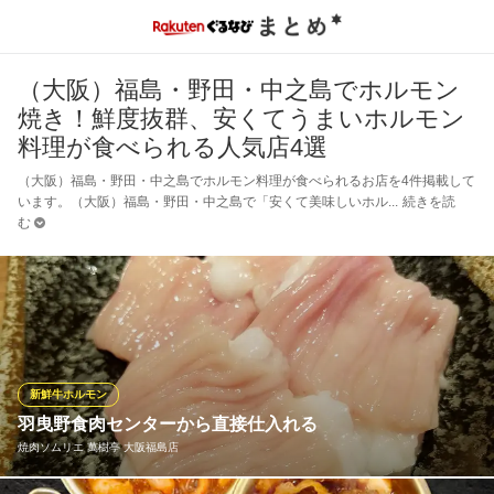
（大阪）福島・野田・中之島でホルモン
焼き！鮮度抜群、安くてうまいホルモン
料理が食べられる人気店4選
（大阪）福島・野田・中之島でホルモン料理が食べられるお店を4件掲載して
います。（大阪）福島・野田・中之島で「安くて美味しいホル
続きを読
む
新鮮牛ホルモン
羽曳野食肉センターから直接仕入れる
焼肉ソムリエ 萬樹亭 大阪福島店