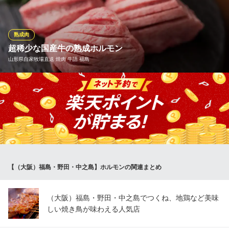
焼肉こじま 離れ 大阪福島
肉屋も通う焼肉屋
熟成肉
ＪＲ大阪環状線福島駅 徒歩1分
超稀少な国産牛の熟成ホルモン
大阪府大阪市福島区福島5-6-13
山形県自家牧場直送 焼肉 牛語 福島
部位毎に見た目も質も全く異なるホルモンを、牛一筋で培った確
かな目利きで選別。さらに、旨味を最大限に引き出す丁寧な洗
い、最高の食感と美しさを楽しめる部位別のカットにこだわり、
より美味しくお召し上がりいただけるよう工夫を凝らし提供いた
します。名物の厚切り熟成ミノや熟成牛タンで、味の違いをご体
感ください。
【（大阪）福島・野田・中之島】ホルモンの関連まとめ
山形県自家牧場直送 焼肉 牛語 福島
焼肉
阪神本線福島駅 徒歩2分
（大阪）福島・野田・中之島でつくね、地鶏など美味
大阪府大阪市福島区福島1-6-18
しい焼き鳥が味わえる人気店