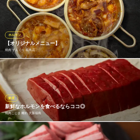
羽曳野市食肉センターから直接仕入れる鮮度抜群の朝引きホルモ
ンは萬樹亭独自の仕入れが有るのでお客様には美味しく食べて頂
けます。
焼肉ソムリエ 萬樹亭 大阪福島店
ホルモン
焼肉、ホルモン
【オリジナルメニュー】
ＪＲ大阪環状線福島駅 徒歩6分
焼肉 ずんぐり 福島店
大阪府大阪市福島区福島2-1-41
オリジナルメニューのヤンニョム焼き！ご飯もお酒も止まらな
い！甘辛旨さがクセになる自家製ヤンニョムタレでやみつき確
定！・黒毛和牛カルビの濃厚な旨味・ホルモンのぷりっとジュー
シーな食感・海鮮ミックスの贅沢な味わいさらに、本格スパイス
香る四川風マーラーカルビもご用意！
鮮度
新鮮なホルモンを食べるならココ◎
焼肉 ずんぐり 福島店
焼肉こじま 離れ 大阪福島
駅近A5ランク国産和牛
阪神本線福島（阪神）駅 徒歩1分
大阪府大阪市福島区福島5-7-20
食肉センター直送！ 仲介業者を通さず直接仕入れているのこじま
の新鮮ホルモン。