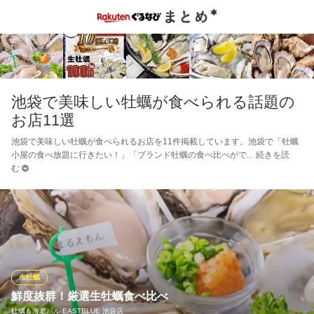
池袋で美味しい牡蠣が食べられる話題の
お店11選
池袋で美味しい牡蠣が食べられるお店を11件掲載しています。池袋で「牡蠣
小屋の食べ放題に行きたい！」「ブランド牡蠣の食べ比べがで
続きを読
む
生牡蠣
鮮度抜群！厳選生牡蠣食べ比べ
牡蠣＆海老バル EASTBLUE 池袋店