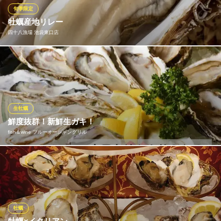
刺し身のうまい店
旬季限定
ＪＲ池袋駅東口 徒歩3分
牡蠣産地リレー
東京都豊島区南池袋2-29-12 メトロシティー南池袋B1
四十八漁場 池袋東口店
季節によって美味しい生牡蠣をご用意します！
四十八漁場 池袋東口店
旬鮮魚の海鮮居酒屋
ＪＲ池袋駅東口 徒歩3分
生牡蠣
東京都豊島区南池袋2-16-8 藤久ビル東3号館1F
鮮度抜群！新鮮生ガキ！
fish＆wine ブルーオーシャングリル
毎日全国各地からこだわり抜いた生ガキを仕入れております！身
のしまった濃厚でクリーミーな新鮮生ガキは１個385円。もちろん
焼き牡蠣もございます！池袋最安値ですが味にこだわりがありま
す！
牡蠣
fish＆wine ブルーオーシャングリル