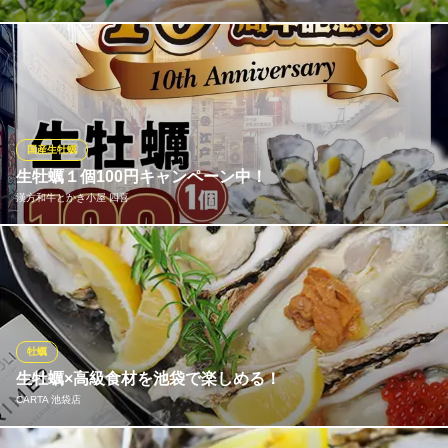
毎日届く旬の生牡蠣は、産地で変わる味わいを食べ比べで満喫。
濃厚な牡蠣、あっさりした牡蠣など新鮮な海の恵みを心ゆくまで
ご堪能ください。 ☆【生牡蠣3種食べ比べ2,000円～(時季により
価格が変動致します)】
国産生牡蠣
牡蠣＆海老バル EASTBLUE 池袋店
生牡蠣１個100円キャンペーン中！
池袋 海鮮 居酒屋
漢方和牛とかき小屋 四喜
ＪＲ池袋駅 徒歩3分
東京都豊島区東池袋1-9-10 ユタカビル6F
漢方和牛とかき小屋四喜の10周年を記念し、生牡蠣１個100円キ
ャンペーン実施中！牡蠣は宮城県産雄勝の牡蠣を使用、東北の牡
蠣らしくさっぱりとした味わいです※お通し代金とお一人様ワンド
リンクお願いします※お一人様50個まで※1日限定200個 無くなり
次第終了※日曜〜木曜は全時間帯、金土は16時〜18時と21時以降
牡蠣
にご提供
生牡蠣×高級食材を池袋で楽しめる！
※こちらは夜のみのこだわりです。
CARTA 池袋店
漢方和牛とかき小屋 四喜