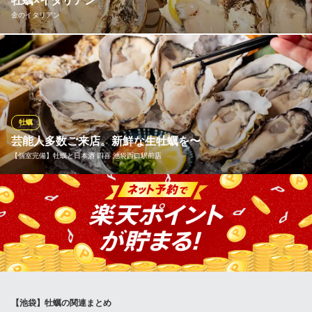
牡蠣×イタリアン
海鮮イタリアン
金のイタリアン
ＪＲ池袋駅南口 徒歩3分
東京都豊島区西池袋1-9-2 池袋デュープレックス1F
江戸時代から続く老舗の牡蠣の専門業者から仕入れている為、鮮
度も味も一級品です。市場ではお目にかかれないレアな牡蠣も取
り揃えております。低温調理でじっくりと仕上げた冷製牡蠣はま
るで獲れたて新鮮生牡蠣かのような感触を残したまま美味しく味
わえます。ご来店の2日前までにお問い合わせ頂ければ取り置き可
牡蠣
能です♪
芸能人多数ご来店。新鮮な生牡蠣を〜
【個室完備】牡蠣と日本酒 四喜 池袋西口駅前店
金のイタリアン
池袋で本格イタリアン
毎日北は北海道、南は九州から厳選に選んだ新鮮な牡蠣を5種類以
ＪＲ池袋駅東口 徒歩3分
東京都豊島区東池袋1-15-5 東洋興行第二ビル1F
上入荷していおります。 殻に納まりきらないほどの身の詰まった
大きな真牡蠣 食べ応えのあるクリーミーな岩牡蠣をご賞味し味の
違いを是非、お楽しみ下さい。
※こちらは夜のみのこだわりです。
【個室完備】牡蠣と日本酒 四喜 池袋西口駅前店
【池袋】牡蠣の関連まとめ
個室で絶品の牡蠣料理を