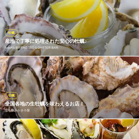
池袋のオイスターバーで新鮮生牡蠣をご堪能ください。ウニやイ
海鮮BBQビアガーデン
クラ、キャビアなどをトッピングした、他では味わえない絶品の
ＪＲ池袋駅 徒歩3分
東京都豊島区東池袋1-13-1
高級スタイルの牡蠣をお楽しみください。 他にも肉料理やイタリ
アンでお客様をおもてなし致します。
牡蠣
CARTA 池袋店
産地で丁寧に処理された安心の牡蠣♪
オイスターイタリアン
ASIAN BISTRO TAO＆OYSTER BAR
ＪＲ池袋駅西口 徒歩10分
東京都豊島区池袋2-73-4 第２コーポ白雪1F
当店の生牡蠣は紫外線殺菌した海水の中に20時間以上入れて滅菌
浄化され、直ぐに高圧洗浄機でさらに丁寧に洗いあげます。その
後当店に直送していただいておりますので、生でも安心してお召
し上がり頂けます。
牡蠣
ASIAN BISTRO TAO＆OYSTER BAR
全国各地の生牡蠣を味わえるお店！
池袋 個室アジアンバル
立ち飲みかき小屋
ＪＲ池袋駅 徒歩2分
東京都豊島区東池袋1-2-6 1・2F
池袋駅東口を出て徒歩5分ほど・・・ 北海道から九州までの旬の
生牡蠣を365日提供しています。その他牡蠣料理ももりだくさん。