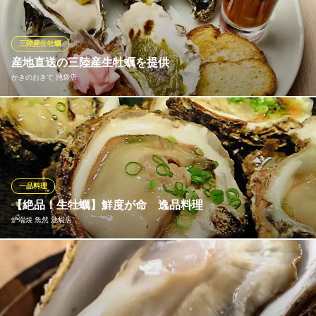
※こちらは夜のみのこだわりです。
立ち飲みかき小屋
三陸産生牡蠣
漢方和牛とオイスター
産地直送の三陸産生牡蠣を提供
ＪＲ池袋駅東口 徒歩5分
かきのおきて 池袋店
東京都豊島区東池袋1-13-1
牡蠣卸業者から直接仕入れることで、三陸産の新鮮な生牡蠣を１
個１１０円という価格で提供しております。徹底した品質管理を
経て店舗へ直送される牡蠣は、大ぶりで身がしっかりと詰まって
おり、クリーミーで濃厚な味わいが特徴です。専門店ならではの
鮮度と品質を、心ゆくまでご堪能いただけます。
一品料理
【絶品！生牡蠣】鮮度が命 逸品料理
かきのおきて 池袋店
炉端焼 魚然 池袋店
産地直送生牡蠣100円
ＪＲ池袋駅 徒歩2分
東京都豊島区南池袋2-24-3 西部ビル2F
日本全国の旬の美味しい牡蠣あります！鮮度も味も抜群の真牡蠣
ですので、安心してご注文下さい。
炉端焼 魚然 池袋店