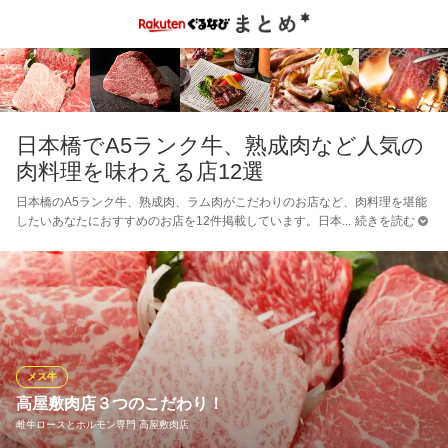
日本橋でA5ランク牛、熟成肉など人気の
肉料理を味わえる店12選
日本橋のA5ランク牛、熟成肉、ラム肉がこだわりのお店など、肉料理を堪能
したいあなたにおすすめのお店を12件掲載しています。日本
続きを読む
メス牛
高屋敷肉店３つのこだわり！
雌牛ロースとホルモン専門 高屋敷肉店