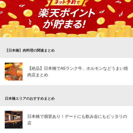
東京都中央区日本橋2-4-1 日本橋高島屋S．C．本館屋上
お客様に新鮮な状態で提供したいという想いから、店内で一枚一
枚丁寧にカット！口に入れたときに一番美味しく感じるお肉の切
り方を追求することで、焼肉の美味しさを最大限に引き出しま
す。 部位ごとに切り方を変え、1ミリ単位の厚みにもこだわって
います。新鮮でおいしいお肉をご提供するために手間ひまを惜し
みません！
【日本橋】肉料理の関連まとめ
牛角八重洲日本橋店
焼肉牛角八重洲店
ＪＲ東京駅八重洲北口 徒歩6分
【絶品】日本橋でA5ランク牛、ホルモンなどうまい焼
東京都中央区日本橋3-7-7 小村ビルB1～1F
肉店まとめ
日本橋エリアのおすすめまとめ
日本橋で個室あり！デートにも飲み会にもピッタリの
店