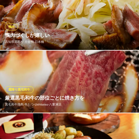
キ、ヒレ、赤身ステーキなど全てのお肉が最高級A5ランクの熟成
肉をご提供しております。熟成期間は1週間～10日間。お肉は産地
を選ばす、プロが厳選した最高級のお肉を仕入れています。是非
本当に美味しいお肉を当店でご堪能ください。
鴨肉
鴨肉づくしが嬉しい
熟成肉×鉄板焼 URAROJI ウラロジ
高知県芸西村 土佐鴨 日本橋
隠れ家鉄板焼き店が上陸
地下鉄日比谷線茅場町駅10番出口 徒歩2分
東京都中央区日本橋茅場町1-6-2 鈴木ビル2F
当店名物の藁焼きから、しゃぶしゃぶ・焼きスタイル、鴨ラーメ
ンまで！！東京にいながら、高知県の食材にこだわりぬいた特別
メニューを堪能頂けます。当店の料理長がお届けする自慢の逸品
を、心行くまでお楽しみ下さい。
霜降り黒毛和牛
高知県芸西村 土佐鴨 日本橋
厳選黒毛和牛の部位ごとに焼き方を
看板のない隠れ家居酒屋
黒毛和牛焼肉 牛たつ‐Ushitatsu‐八重洲店
地下鉄銀座線日本橋駅 徒歩1分
東京都中央区日本橋2-2-4 せっつビル4F
お肉は部位ごとによって焼き方を変更 さらにおいしくお召し上が
りいただけますので、肉マイスターアドバイスを参考にしてみて
ください