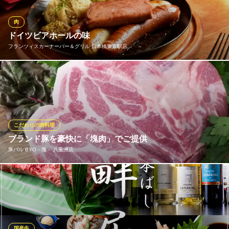
黒毛和牛焼肉 牛たつ‐Ushitatsu‐八重洲店
肉
夜景の見える贅沢焼肉
ドイツビアホールの味
地下鉄銀座線日本橋駅 徒歩1分
フランツィスカーナーバー＆グリル 日本橋東京駅店
東京都中央区日本橋2-2-15 テイトビル3F
ドイツ直輸入のソーセージやプレッツェルとご一緒に当店自慢の
ミュンヘンのヴァイスビアを飲んでいただければもうドイツで
す。本物のドイツをたのしんでください。
フランツィスカーナーバー＆グリル 日本橋東京駅店
こだわりの肉料理
本場ドイツレストラン
ブランド豚を豪快に「塊肉」でご提供
地下鉄銀座線日本橋駅B1出口 徒歩1分
豚バル BYO－塊－ 八重洲店
東京都中央区日本橋3-8-16 ぶよおビルB1
豚バルと言えば、なんといっても『塊』！！！ 豪快に焼き上げた
肉の塊を皆様でどうぞ☆ 写真は青森県産長谷川『自然熟成
豚』！！ まさに！「肉肉しい」そして「肉々しい」1軒
豚バル BYO－塊－ 八重洲店
国産牛