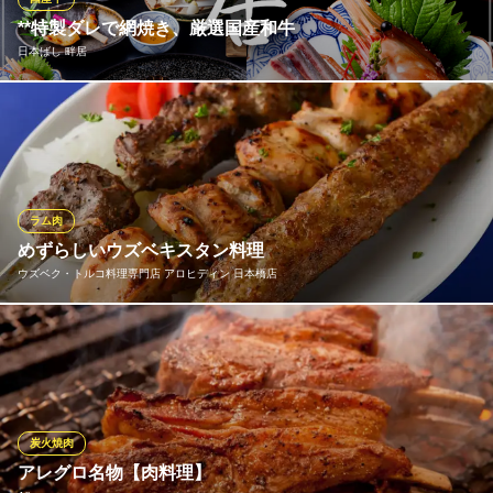
豚肉ビストロ洋風居酒屋
**特製ダレで網焼き、厳選国産和牛
ＪＲ東京駅八重洲中央口 徒歩7分
日本ばし 畔居
東京都中央区日本橋3-5-12 ニュー八重洲ビル1F
【料理の真髄。四季を映す、正統派の会席】 料理の真髄。四季を
映す、正統派の会席日本料理の神髄です。大切な方との会食で、
接待の席で、この流れゆくひとときが忘れ得ぬ時間となることを
お約束いたします。お客様をお迎えするのは、女将を中心とした
心温まるおもてなしです。
ラム肉
めずらしいウズベキスタン料理
日本ばし 畔居
ウズベク・トルコ料理専門店 アロヒディン 日本橋店
割烹・和牛・河豚・鴨鍋
地下鉄日本橋駅B9ｂ出口 徒歩1分
東京都中央区日本橋1-2-10 東洋ビルB1
オーナーの出身国ウズベキスタンでは主に羊肉が食されていま
す。 スープ、プロフ、シャシリクで、臭みのないジューシーな羊
肉をご堪能ください！
ウズベク・トルコ料理専門店 アロヒディン 日本橋店
炭火焼肉
ウズベキスタン料理
アレグロ名物【肉料理】
地下鉄銀座線日本橋駅 徒歩3分