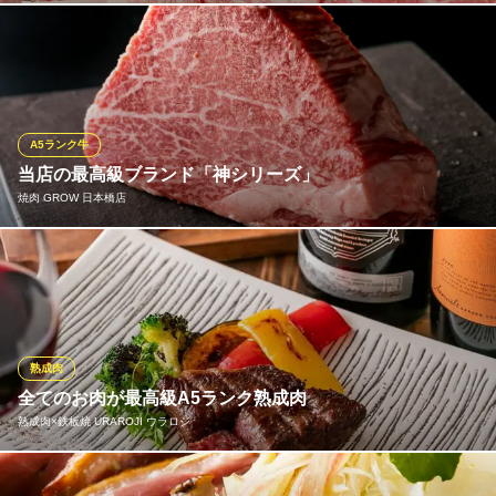
【１】⇒雌牛にこだわる！～～雌牛の脂は融点が低く、口に入れ
た瞬間トロけて甘みが広がる～～ 【２】⇒ロースにこだわる！～
～赤身、中赤身、上赤身、霜降りまで幅広いロースの旨み～～
雌牛ロースとホルモン専門 高屋敷肉店
A5ランク牛
雌牛ロース×ホルモン
当店の最高級ブランド「神シリーズ」
地下鉄日本橋駅B1番出口 徒歩2分
焼肉 GROW 日本橋店
東京都中央区日本橋3-8-10 島崎ビル1F
当店はすべてA5です！！その中でも最高の場所を神シリーズとし
て定めています。料理長がよりすぐった最高峰の“最高級神シリー
ズ”は是非食べて頂きたい逸品です。 肉庫を完備しており、生肉も
扱える許可を取得しておりますので、シャトーブリアンや、ユッ
ケもお楽しみいただけます。その日のワインと一緒にどうぞ！
熟成肉
全てのお肉が最高級A5ランク熟成肉
焼肉 GROW 日本橋店
熟成肉×鉄板焼 URAROJI ウラロジ
隠れ家個室焼肉GROW
地下鉄日本橋駅B1番出口 徒歩2分
東京都中央区日本橋3-8-9 日本橋ホリビルB1
「熟成肉×鉄板焼 URAROJI ウラロジ」では、サーロインステー