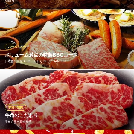
Allegro
東京都中央区日本橋2-16-4 日本橋山田ビル1F
肉好きシェフならではの、こだわりと気合が詰まってます！肉好
きや男性も満足の、ボリュームたっぷりな「塊肉」を備長炭と葡
萄の木でじ〜っくり丁寧に火入れ。厳選した良質なお肉は、レア
でも楽しめます♪「上品に少ない量」を楽しむのではなく、「ボリ
ュームたっぷりをがっつりと」楽しむのがアレグロ流！
バーベキュー
ボリューム満点の特製BBQコース
Allegro
日本橋高島屋S．C． ＢＢＱ BEER GARDEN
大人の隠れ家イタリアン
都営浅草線日本橋駅D1番出口 徒歩1分
東京都中央区日本橋2-16-11 日本橋セントラルスクエア1F
日本橋のルーフトップでバーベキューを満喫できる。多彩なメニ
ュー＆ボリュームを楽しめる特別なコースをご用意しています。
特製ソースで仕上げる厳選肉はビールも進む逸品♪飲み放題メニュ
ーにはお肉にぴったりなワインも！開放的な屋上庭園で、ひと味
違ったプレミアムなBBQをお楽しみください！
手切り焼肉
牛角のこだわり
日本橋高島屋S．C． ＢＢＱ BEER GARDEN
牛角八重洲日本橋店
BBQビアガーデン
地下鉄銀座線日本橋駅 徒歩1分