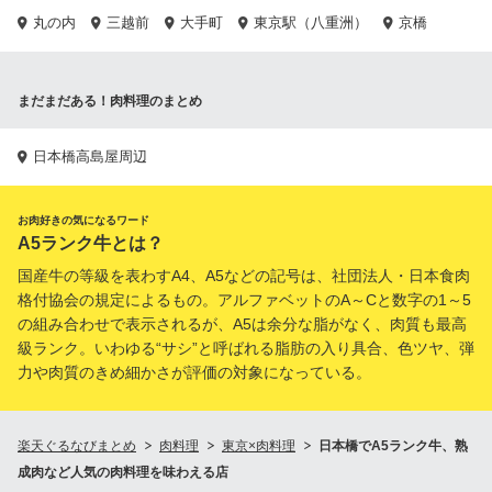
丸の内
三越前
大手町
東京駅（八重洲）
京橋
まだまだある！肉料理のまとめ
日本橋高島屋周辺
お肉好きの気になるワード
A5ランク牛とは？
国産牛の等級を表わすA4、A5などの記号は、社団法人・日本食肉
格付協会の規定によるもの。アルファベットのA～Cと数字の1～5
の組み合わせで表示されるが、A5は余分な脂がなく、肉質も最高
級ランク。いわゆる“サシ”と呼ばれる脂肪の入り具合、色ツヤ、弾
力や肉質のきめ細かさが評価の対象になっている。
楽天ぐるなびまとめ
肉料理
東京×肉料理
日本橋でA5ランク牛、熟
成肉など人気の肉料理を味わえる店