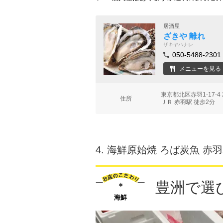
居酒屋
ざきや 離れ
ザキヤハナレ
050-5488-2301
メニューを見る
東京都北区赤羽1-17-4
住所
ＪＲ 赤羽駅 徒歩2分
4.
海鮮原始焼 ろば炭魚 赤
豊洲で選
海鮮