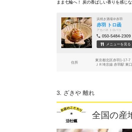
まま七輪へ！ 炭の香ばしい香りを感じ
浜焼き酒場＠赤羽
赤羽 トロ函
アカバネ トロバコ
050-5484-2309
メニューを見る
東京都北区赤羽1-17-
住所
ＪＲ埼京線 赤羽駅 東口
3.
ざきや 離れ
全国の産
活牡蠣