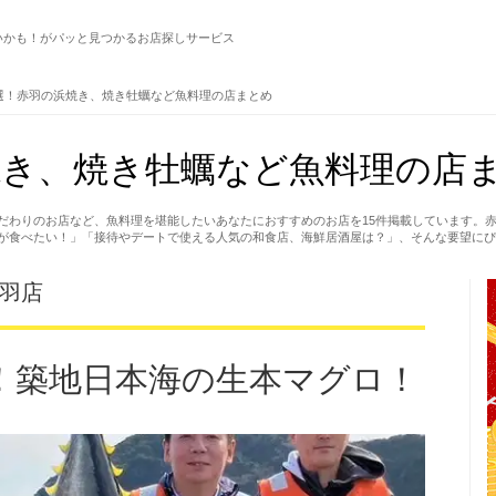
いかも！がパッと見つかるお店探しサービス
選！赤羽の浜焼き、焼き牡蠣など魚料理の店まとめ
き、焼き牡蠣など魚料理の店ま
だわりのお店など、魚料理を堪能したいあなたにおすすめのお店を15件掲載しています。
が食べたい！」「接待やデートで使える人気の和食店、海鮮居酒屋は？」、そんな要望にぴ
赤羽店
！築地日本海の生本マグロ！