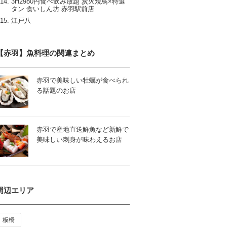
3H2980円食べ飲み放題 炭火焼鳥×特選
タン 食いしん坊 赤羽駅前店
江戸八
【赤羽】魚料理の関連まとめ
赤羽で美味しい牡蠣が食べられ
る話題のお店
赤羽で産地直送鮮魚など新鮮で
美味しい刺身が味わえるお店
周辺エリア
板橋