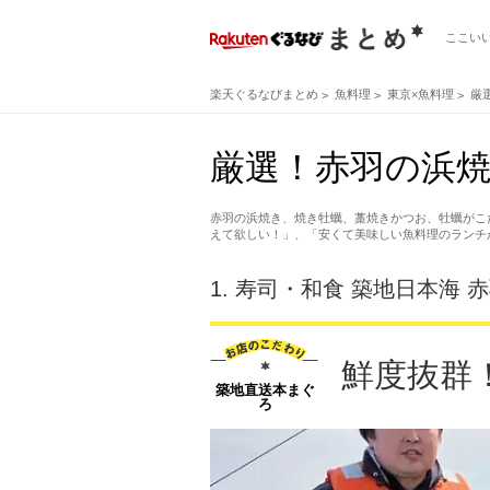
ここい
楽天ぐるなびまとめ
魚料理
東京×魚料理
厳
厳選！赤羽の浜焼
赤羽の浜焼き、焼き牡蠣、藁焼きかつお、牡蠣がこ
えて欲しい！」、「安くて美味しい魚料理のランチ
1.
寿司・和食 築地日本海 
鮮度抜群
築地直送本まぐ
ろ