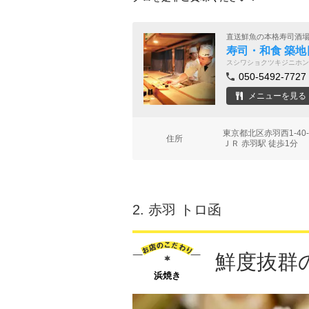
直送鮮魚の本格寿司酒
寿司・和食 築地
スシワショクツキジニホン
050-5492-7727
メニューを見る
東京都北区赤羽西1-40-
住所
ＪＲ 赤羽駅 徒歩1分
2.
赤羽 トロ函
鮮度抜群
浜焼き