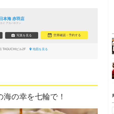
場
日本海 赤羽店
カイ アカバネテン
空席確認・予約する
写真を見る
1 TAGUCHIビル2F
地図を見る
の海の幸を七輪で！