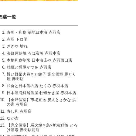
15選一覧
寿司・和食 築地日本海 赤羽店
赤羽 トロ函
ざきや 離れ
海鮮原始焼 ろば炭魚 赤羽本店
本格和食割烹 日本海庄や 赤羽西口店
牡蠣と燻屋かつを 赤羽店
旨い野菜肉巻きと餃子 完全個室 豚どり
屋 赤羽店
和食と日本酒の店 たくみ 赤羽本店
日本酒海鮮居酒屋 牡蠣かき屋 赤羽本店
【全席個室】市場直送 炭火とさかな 浜
の家 赤羽店
寿し和 赤羽店
なが吉
【完全個室】炭火焼き鳥×炉端鮮魚 とろ
け酒場 赤羽駅前店