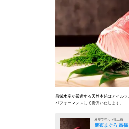
昌栄水産が厳選する天然本鮪はアイルラ
パフォーマンスにて提供いたします。
麻布で味わう極上鮪
麻布まぐろ 昌福