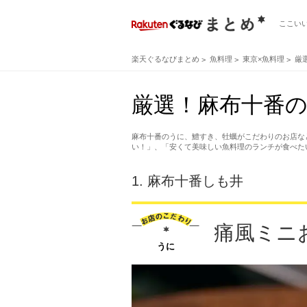
ここい
楽天ぐるなびまとめ
魚料理
東京×魚料理
厳
厳選！麻布十番の
麻布十番のうに、鱧すき、牡蠣がこだわりのお店な
い！」、「安くて美味しい魚料理のランチが食べた
1.
麻布十番しも井
痛風ミニ
うに