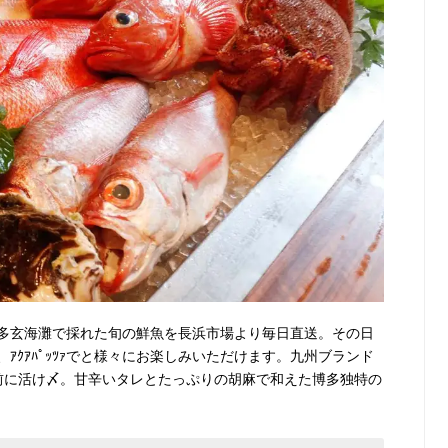
多玄海灘で採れた旬の鮮魚を長浜市場より毎日直送。その日
ｱｸｱﾊﾟｯﾂｧでと様々にお楽しみいただけます。九州ブランド
輸前に活け〆。甘辛いタレとたっぷりの胡麻で和えた博多独特の