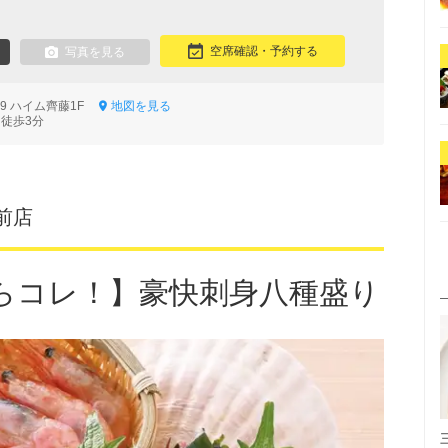
空席確認・予約する
写真を見る
-9 ハイム齊藤1F
地図を見る
 徒歩3分
前店
らコレ！】豪快刺身八種盛り