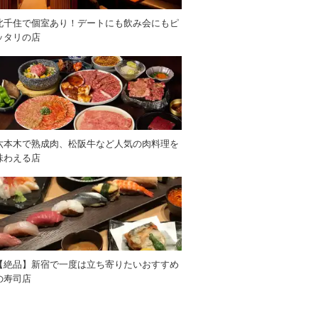
北千住で個室あり！デートにも飲み会にもピ
ッタリの店
六本木で熟成肉、松阪牛など人気の肉料理を
味わえる店
【絶品】新宿で一度は立ち寄りたいおすすめ
の寿司店