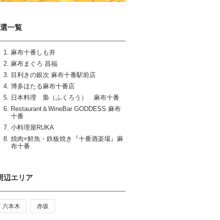
8選一覧
麻布十番しも井
麻布まぐろ 昌福
目利きの銀次 麻布十番駅前店
博多ほたる麻布十番店
日本料理 梟（ふくろう） 麻布十番
Restaurant＆WineBar GODDESS 麻布
十番
小料理屋RUKA
焼肉×鮮魚・鉄板焼き『十番酒楽場』麻
布十番
周辺エリア
六本木
赤坂