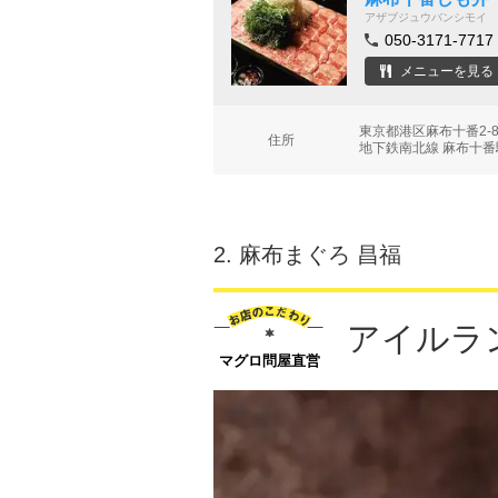
アザブジュウバンシモイ
050-3171-7717
メニューを見る
東京都港区麻布十番2-
住所
地下鉄南北線 麻布十番
2.
麻布まぐろ 昌福
アイルラ
マグロ問屋直営