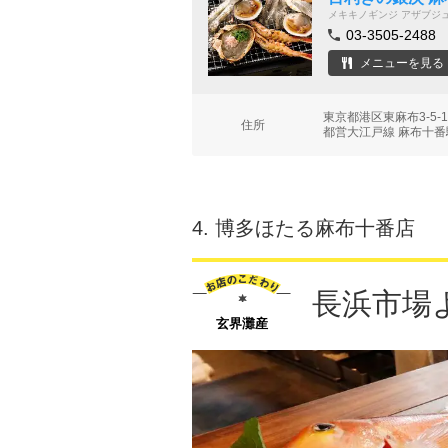
メキキノギンジ アザブジ
03-3505-2488
メニューを見る
東京都港区東麻布3-5-
住所
都営大江戸線 麻布十番
4.
博多ほたる麻布十番店
長浜市場
玄界灘産