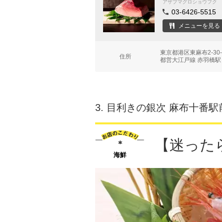
アザブマグロショウフク
03-6426-5515
メニューを見る
東京都港区東麻布2-30
住所
都営大江戸線 赤羽橋駅
3.
目利きの銀次 麻布十番駅
【迷った
海鮮