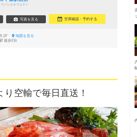
ュウバンエキマエテン
空席確認・予約する
写真を見る
15 1F
地図を見る
駅 徒歩2分
より空輸で毎日直送！