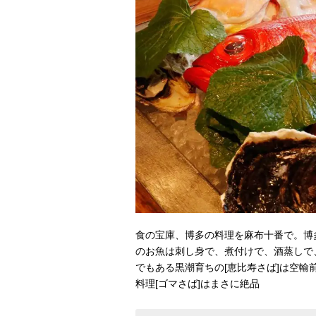
食の宝庫、博多の料理を麻布十番で。博
のお魚は刺し身で、煮付けで、酒蒸しで、
でもある黒潮育ちの[恵比寿さば]は空
料理[ゴマさば]はまさに絶品