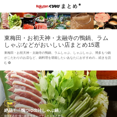
東梅田・お初天神・太融寺の鴨鍋、ラム
しゃぶなどがおいしい店まとめ15選
東梅田・お初天神・太融寺の鴨鍋、ラムしゃぶ、しゃぶしゃぶ、博多もつ鍋
がこだわりのお店など、鍋料理を堪能したいあなたにおすすめの
続きを読
む
鴨鍋
絶品！「鴨つゆ出汁しゃぶ鍋」
個室居酒屋×食べ放題 牛タン マサムネ お初天神店