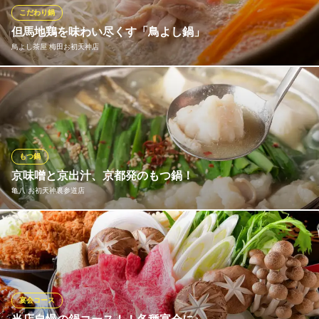
ちらもご堪能できるおすすめの鍋です。
こだわり鍋
但馬地鶏を味わい尽くす「鳥よし鍋」
肉たらし 梅田
鳥よし茶屋 梅田お初天神店
全席個室おしゃれ居酒屋
大阪メトロ谷町線東梅田駅 徒歩3分
大阪府大阪市北区曽根崎2-8-7 コーストスタジョーネ3F
当店の代名詞「鳥よし鍋」。色とりどりに盛り付けられたお鍋を
目にしたお客様たちの歓声が聴こえるのを、私どもも楽しみにし
ている逸品です。但馬地鶏を贅沢に使い、鶏の潜在的な旨みの力
を引き出す理に適った調理。これを目当てにと長きに渡って通わ
れるお客様も大勢いらっしゃいます。人気の逸品をお召し上がり
もつ鍋
ください。
京味噌と京出汁、京都発のもつ鍋！
亀八 お初天神裏参道店
鳥よし茶屋 梅田お初天神店
宴会・個室・大人数
京都古来の鰹と昆布の京都出汁×京都名産の吟醸白味噌×3大ブラン
大阪メトロ御堂筋線梅田駅 徒歩5分
大阪府大阪市北区曽根崎2-1-9
ド牛・近江牛のモツ。博多系のもつ鍋には決してマネできない、3
つのハーモニーが織りなす深いコクと上品な味わい。これが京都
が誇る京もつ鍋！！！
宴会コース
亀八 お初天神裏参道店