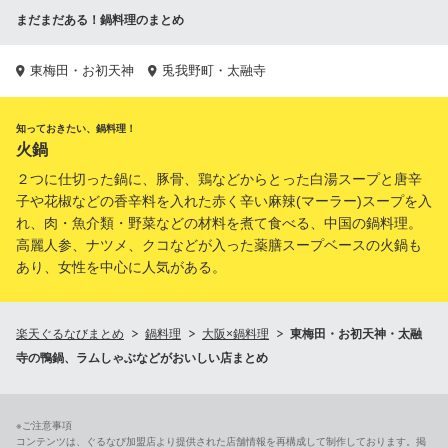
まだまだある！鍋料理のまとめ
東梅田・お初天神
兎我野町・太融寺
知っておきたい、鍋料理！
火鍋
２つに仕切った鍋に、豚骨、鶏などからとった白湯スープと唐辛
子や花椒などの香辛料を入れた赤く辛い麻辣(マーラー)スープを入
れ、肉・魚介類・野菜などの材料を煮て食べる、中国の鍋料理。
高麗人参、ナツメ、クコなどが入った薬膳スープベースの火鍋も
あり、女性を中心に人気がある。
楽天ぐるなびまとめ
鍋料理
大阪×鍋料理
東梅田・お初天神・太融
寺の鴨鍋、ラムしゃぶなどがおいしい店まとめ
※ご注意事項
コンテンツは、ぐるなび加盟店より提供された店舗情報を再構成して制作しております。掲