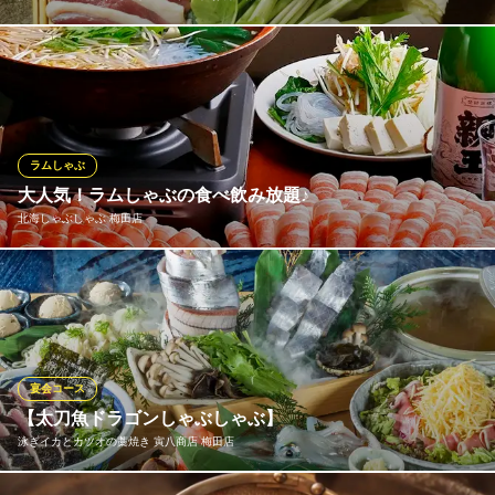
やわらかな鴨肉をたっぷりのお出汁でしゃぶしゃぶする絶品鍋。
お鍋の具材には仙台名産の「せり」も！香りがよくシャキシャキ
とした歯触りが楽しい「せり」が鴨の旨味を吸ってとっておきの
おいしさに！当店一押しのメニューです！※注文は2人前から承っ
ております。
ラムしゃぶ
大人気！ラムしゃぶの食べ飲み放題♪
個室居酒屋×食べ放題 牛タン マサムネ お初天神店
北海しゃぶしゃぶ 梅田店
お初天神居酒屋個室宴会
大阪メトロ御堂筋線梅田駅 徒歩4分
大阪府大阪市北区曽根崎2-11-23
当店では、臭みが少なく柔らかい、厳選したラム肉のみを使用し
ております。一度食べ始めると止まらない美味しさです♪人気のし
ゃぶしゃぶ食べ放題や、セットメニューを各種ご用意しておりま
す。
宴会コース
北海しゃぶしゃぶ 梅田店
【太刀魚ドラゴンしゃぶしゃぶ】
ラムしゃぶ食べ放題
泳ぎイカとカツオの藁焼き 寅八商店 梅田店
大阪メトロ堺筋線扇町駅 徒歩8分
大阪府大阪市北区兎我野町3-22 椿ビル1F