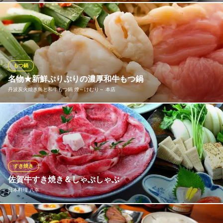
大阪メトロ谷町線東梅田駅 徒歩6分
大阪府大阪市北区兎我野町13-2 平田第1レジャービル1F
当店一番人気の名古屋名物『赤から鍋』。唐辛子と特製ブレンド
味噌を混ぜ合わせた、秘伝の出汁の旨味が絶品です。具材には、
ネギ・ニラ・モヤシ・白菜・豆腐・揚げ・牛ホルモン・豚バラ・
鶏つくねの9種類。出汁の辛さは、赤0番から赤10番までの11段階
をご用意しております。お好みの辛さをご指定ください。
もつ鍋
名物★新鮮ぷりぷりの濃厚和牛もつ鍋
赤から鍋とせせり焼き 赤から 梅田お初天神店
丹波炭火焼き鳥と和牛もつ鍋 煙～けむり～ 本店
赤から鍋と焼肉
大阪メトロ谷町線東梅田駅 徒歩3分
大阪府大阪市北区曾根崎2-5-20 お初天神ビル2F
お鍋の季節は煙の【和牛もつ鍋】で決まり！！去年は大好評いた
だきました焼き鳥に次ぐ第二の当店の名物です。こだわって選ん
だ新鮮ぷりぷりの濃厚和牛もつと特製スープがたまらない♪お味
は、『さっぱり醤油』『ピリ辛赤から』『こってり味噌』の3種類
からお選びください♪
すき焼き
佐賀牛すき焼き＆しゃぶしゃぶ
丹波炭火焼き鳥と和牛もつ鍋 煙～けむり～ 本店
日本料理 八幸
喫煙可梅田もつ鍋焼き鳥
阪急線梅田駅 徒歩5分
大阪府大阪市北区曽根崎2-5-27 2F
【佐賀牛サーロイン150g使用】八幸こだわりの厳選和牛で「すき