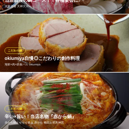
当店自慢の鍋コース！！各種宴会に♪
京町家★絶品もつ鍋
大衆酒場 天神大ホール
地下鉄谷町線東梅田駅 徒歩2分
大阪府大阪市北区曾根崎2-10-9 2F
これからの季節にピッタリの鍋コースは全て飲み放題付き！忘年
会・各種宴会に是非！！ 『和牛すき焼きコース』3780円 柔らか&
旨みたっぷりの和牛すき焼きをメインに据えたとっても贅沢なコ
ース！厳選した売れ筋メニューもしっかりと味わえる全9品のライ
ンナップでご提供！
こだわり鍋
okiumiya自慢◎こだわりの創作料理
大衆酒場 天神大ホール
海鮮×肉×鉄板バル okiumiya
旬の味覚を楽しめる酒場
大阪メトロ谷町線東梅田駅 徒歩2分
大阪府大阪市北区曽根崎2-8-15 K’sスクエアビル1F
「至福の沼カツ」や「低温調理した牛タン刺し」などの肉料理か
ら「炙りタコの葱ポン酢」や「レアサーモンのアンチョビクリー
ム」などの魚料理までこだわりの創作料理を幅広くご用意してお
ります。食材選びから丁寧にこだわり、味はもちろん見た目にも
ご満足いただける一皿をご提供いたします。
こだわり鍋
辛い×旨い！当店名物『赤から鍋』
海鮮×肉×鉄板バル okiumiya
赤から鍋とせせり焼き 赤から 梅田お初天神店
肉と海鮮の鉄板バル