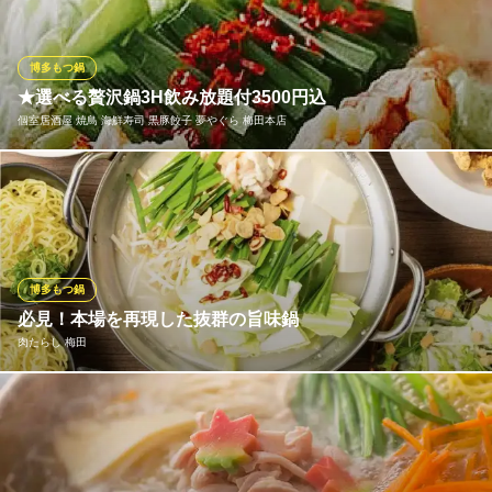
知慕里
牛しゃぶ
博多もつ鍋
大阪メトロ谷町線東梅田駅 徒歩5分
★選べる贅沢鍋3H飲み放題付3500円込
大阪府大阪市北区太融寺町7-2
個室居酒屋 焼鳥 海鮮寿司 黒豚餃子 夢やぐら 梅田本店
【夢やぐら 梅田本店】『博多もつ鍋』『地鶏ちゃんこ鍋』『肉ト
ロチーズ』『肉トロ鍋』自慢の鍋料理が期間限定、×9品4500円⇒
3500円で宴会可能。豪華100種類のドリンクメニュー、3時間飲み
放題付き♪鍋料理を中心に個室でコスパ抜群な宴会プランを堪能し
て下さい！期間限定ですので予約はお早めに
博多もつ鍋
必見！本場を再現した抜群の旨味鍋
個室居酒屋 焼鳥 海鮮寿司 黒豚餃子 夢やぐら 梅田本店
肉たらし 梅田
梅田和モダン個室居酒屋
地下鉄谷町線東梅田駅 徒歩3分
大阪府大阪市北区曾根崎2-8-7 コーストスタジョーネ4F
当店名物の博多もつ鍋は絶対に食べてほしい逸品！本場の味の再
現！美味しいもつをぐつぐつ煮込む博多もつ鍋は味が全然違いま
す！ ご宴会シーンにもピッタリ☆3時間飲み放題付きコースも298
0円～ご用意しております！ 新鮮なもつ本来の旨味と見た目のど