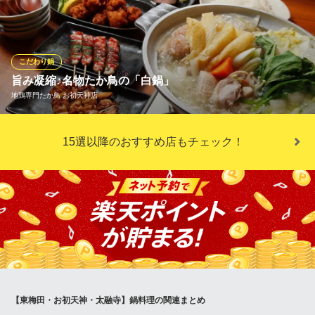
焼き」「しゃぶしゃぶ」を贅沢にお愉しみいただけます。ご宴会
や接待に大変多くご利用いただいております。〆まで心ゆくまで
お愉しみください。
こだわり鍋
日本料理 八幸
旨み凝縮♪名物たか鳥の「白鍋」
日本料理 個室 会席
地鶏専門たか鳥 お初天神店
ＪＲ大阪駅 徒歩8分
大阪府大阪市北区曽根崎2-8-9 八幸ビル3〜4F
毎年人気の名物鍋です！納得の味・ボリュームのコースでご用意♪
15選以降のおすすめ店もチェック！
幹事さんにも、うれしい特典・クーポンあります♪
地鶏専門たか鳥 お初天神店
こだわり地鶏料理専門店
大阪メトロ谷町線東梅田駅 徒歩5分
大阪府大阪市北区曽根崎2-5-25
【東梅田・お初天神・太融寺】鍋料理の関連まとめ