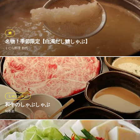
旬の太刀魚を鮪出汁でしゃぶしゃぶ！豪快で斬新な盛り付けもイ
ンパクト大！新登場の一押しメニューです。鮪出汁と一緒に食べ
ていただくもので、芳醇な出汁がほっこりとさせてくれます。
★詳細はコースページへ！
※こちらは夜のみのこだわりです。
鱧
名物！季節限定【白濁だし鱧しゃぶ】
泳ぎイカとカツオの藁焼き 寅八商店 梅田店
くじら料理 初代
泳ぎイカと鰹藁焼き海鮮
大阪メトロ谷町線東梅田駅 徒歩3分
大阪府大阪市北区曽根崎2-8-5 お初天神EASTビルB1・1F
鱧は四国・宇和島・淡路直送。300g前後の鱧は、ちり落とし/生刺
身、600g前後の鱧は、焼き霜/たたき、800g前の鱧は、天麩羅/し
ゃぶしゃぶ/寿司と料理により使い分け。鱧しゃぶは鱧の骨をコン
ガリ素焼きし、酒・水・昆布でことこと煮出した白く旨みたっぷ
りのお出しです。
しゃぶしゃぶ
和牛のしゃぶしゃぶ
くじら料理 初代
知慕里
くえ・鱧・鯨・うつぼ
ＪＲ大阪駅 徒歩7分
大阪府大阪市北区兎我野町12-15 丸一ホテル2F
知慕里厳選！国産黒毛和牛と自家製3種のタレの豊かな風味と味わ
いをご堪能ください。