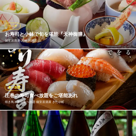
し続ける当店。生粋の江戸前「にぎり鮨」の旨さを受け継ぐ料理
店として営業を行っております。その時期の旬の魚を厳選し、職
人の技で握る鮨は、まさに至福の逸品。お客様のお好みに合わせ
て握らせていただきますので、どうぞお好みをお申し付けくださ
ランチ
い。
お寿司と小鉢で旬を堪能『天神御膳』
個室居酒屋 天神 川越店
川越 幸すし
江戸前にぎりと日本料理
ランチタイムも本格和食をご用意し、営業しております。人気の
西武新宿線本川越駅 徒歩15分
埼玉県川越市元町1-13-7
『天神御膳』は毎日10食限定の名物御膳！産地にこだわった新鮮
魚介を色とりどりの小鉢とお寿司でご提供いたします。驚きのボ
リュームはもちろんのこと、季節毎に変化する旬の味覚をお腹い
っぱい楽しめるのも魅力。川越観光でのお昼ご飯にもおすすめで
食べ放題
す。
圧巻の寿司食べ放題をご堪能あれ
焼き鳥＆寿司食べ放題 個室居酒屋 きた小町
個室居酒屋 天神 川越店
九州料理の個室居酒屋
当店自慢の寿司食べ放題は、居酒屋ならではの気軽な雰囲気の中
ＪＲ川越線川越駅 徒歩3分
埼玉県川越市脇田本町14-37 1F
で本格的なお寿司を心ゆくまでお楽しみいただけます。マグロや
サーモンといった定番のネタから、季節ごとに替わる旬の鮮魚ま