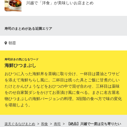
川越で「洋食」が美味しいお店まとめ
寿司のまとめがある近隣エリア
朝霞
寿司好きの気になるワード
海鮮ひつまぶし
おひつに入った海鮮丼を茶碗に取り分け、一杯目は醤油とワサビ
を添えて海鮮ちらし風に。二杯目は残った具とご飯に甘煮のしい
たけとかんぴょうなどをおひつの中で混ぜ合わせ、三杯目は薬味
をのせ自家製ダシをかけてお茶漬け風に食べる。まさに名古屋名
物ひつまぶしの海鮮バージョンの料理。3段階の食べ方で味の変化
を堪能しよう。
楽天ぐるなびまとめ
和食
寿司
【絶品】川越で一度は立ち寄りたい