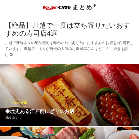
【絶品】川越で一度は立ち寄りたいおす
すめの寿司店4選
川越で新鮮ネタの絶品寿司を味わいたいあなたにおすすめのお店を4件掲載し
ています。川越で「ネタが自慢の人気のお寿司屋さんはどこ？
続きを読
む
こだわり寿司
◆歴史ある江戸前にぎりのお店
川越 幸すし
明治11年創業以来、川越で江戸前にぎりと本格日本料理をご提供