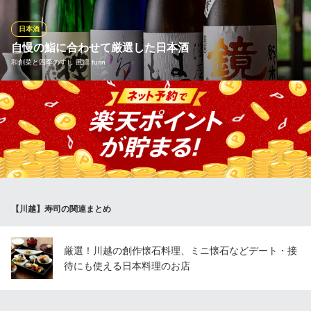
で、常時豊富なラインナップをご用意しております。一貫一貫丁
寧に握るお寿司を、お好きなだけどうぞ。
日本酒
自慢の鮨に合わせて厳選した日本酒
焼き鳥＆寿司食べ放題 個室居酒屋 きた小町
和創菜と四季のすし 風凛 furin
個室 海鮮 居酒屋
ＪＲ川越線川越駅 徒歩6分
埼玉県川越市脇田町11-3
美味い料理には美味しいお酒。風凛では、全国各地の地酒の中か
ら自慢の鮨に合わせてセレクト。美味しいお酒がお連れ様との会
話が弾む楽しいひとときを粋に演出いたします。特注の盃で、お
好みの地酒と料理との相性をお楽しみください。
和創菜と四季のすし 風凛 furin
庭園を臨む小江戸割烹
【川越】寿司の関連まとめ
東武東上線川越駅 徒歩20分
埼玉県川越市仲町6-4
厳選！川越の創作懐石料理、ミニ懐石などデート・接
待にも使える日本料理のお店