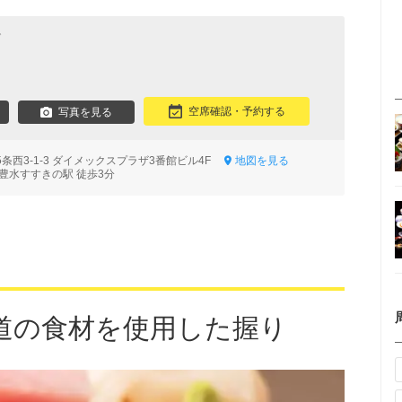
で
空席確認・予約する
写真を見る
条西3-1-3 ダイメックスプラザ3番館ビル4F
地図を見る
豊水すすきの駅 徒歩3分
道の食材を使用した握り