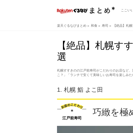
ここい
楽天ぐるなびまとめ
和食
寿司
【絶品】札幌
【絶品】札幌すす
選
札幌すすきのの江戸前寿司がこだわりのお店など、
こ？」「ランチで安くて美味しいお寿司を楽しみた
1.
札幌 鮨 よこ田
巧緻を極
江戸前寿司