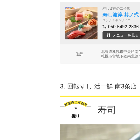
寿し波岸の二号店
寿し波岸 其ノ弐
スシナミギシソノニ
050-5492-2836
メニューを見る
北海道札幌市中央区南4条
住所
札幌市営地下鉄南北線 
3.
回転すし 活一鮮 南3条店
寿司
握り