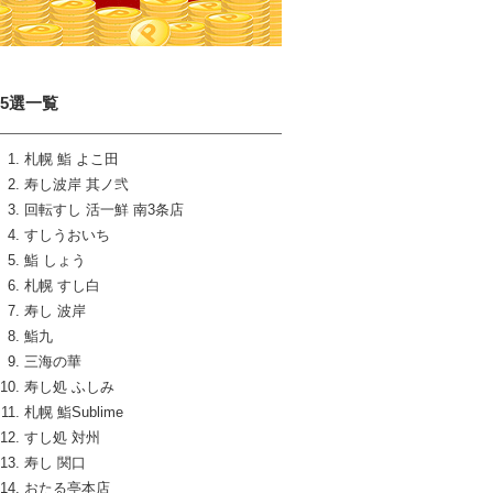
15選一覧
札幌 鮨 よこ田
寿し波岸 其ノ弐
回転すし 活一鮮 南3条店
すしうおいち
鮨 しょう
札幌 すし白
寿し 波岸
鮨九
三海の華
寿し処 ふしみ
札幌 鮨Sublime
すし処 対州
寿し 関口
おたる亭本店