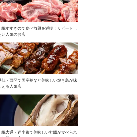
札幌すすきので食べ放題を満喫！リピートし
たい人気のお店
琴似・西区で国産鶏など美味しい焼き鳥が味
わえる人気店
札幌大通・狸小路で美味しい牡蠣が食べられ