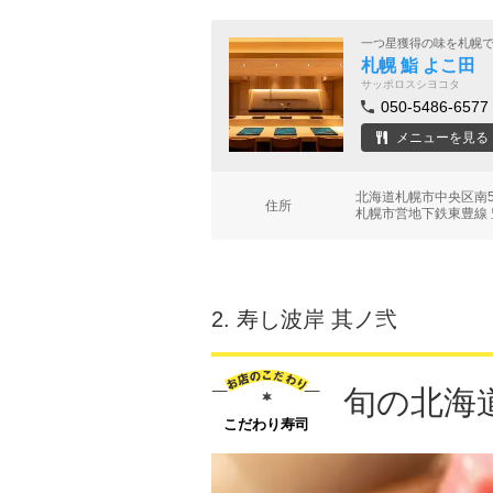
一つ星獲得の味を札幌
札幌 鮨 よこ田
サッポロスシヨコタ
050-5486-6577
メニューを見る
北海道札幌市中央区南5
住所
札幌市営地下鉄東豊線 
2.
寿し波岸 其ノ弐
旬の北海
こだわり寿司