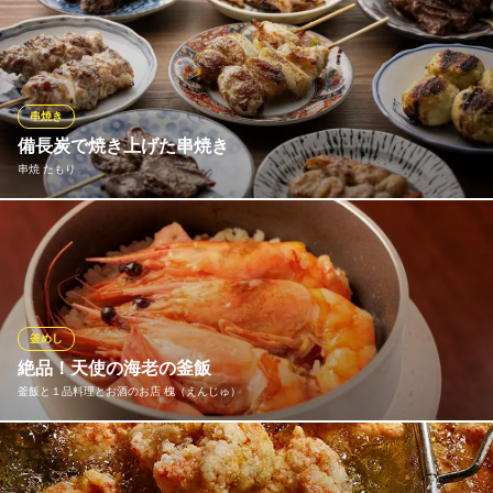
飲み放題付たんとコース４５００円→４０００円 たんと贅
近鉄大阪線近鉄八尾駅 徒歩7分
大阪府八尾市光町1-2-180 ペントモール八尾
沢コース５５００円→５０００円
たんと
和風居酒屋
串焼き
ＪＲ八尾駅 徒歩3分
備長炭で焼き上げた串焼き
大阪府八尾市陽光園2-5-22
串焼 たもり
備長炭でじっくりと丁寧に焼き上げることで、外は香ばしく、中
はジューシーに。鶏、豚、牛、野菜まで、素材の旨みを最大限に
引き出した自慢の串焼きをご提供します。定番の部位はもちろ
ん、希少部位も数量限定でご用意。焼き加減にもこだわり、最高
の状態でお届けします。
釜めし
絶品！天使の海老の釜飯
串焼 たもり
釜飯と１品料理とお酒のお店 槐（えんじゅ）
串焼き居酒屋
ＪＲ大和路線八尾駅 徒歩3分
大阪府八尾市安中町1-7-10
知る人ぞ知るグルメ食材【天使の海老】。美しい海に囲まれたニ
ューカレドニアは別名「天国に一番近い島」と呼ばれており、そ