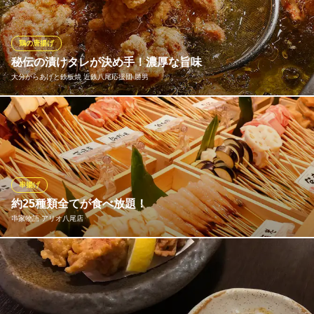
こで育った新鮮で透き通るような色の海老が【天使の海老】で
す。栄養はもちろん旨味成分も豊富。お米一粒一粒に染み渡った
海老の旨味を感じてください！
鶏の唐揚げ
秘伝の漬けタレが決め手！濃厚な旨味
釜飯と１品料理とお酒のお店 槐（えんじゅ）
大分からあげと鉄板焼 近鉄八尾応援団 勝男
こだわり絶品釜飯居酒屋
近鉄大阪線近鉄八尾駅 徒歩1分
大阪府八尾市東本町3-5-7 ダイヤビル5F
勝男に来たらアツアツでジューシーな「唐揚げ」を食べないと始
まらない！じっくり数ヶ月熟成させた「秘伝のタレ」に漬け込
み、鶏肉全体に旨味をたっぷりと染み込ませた濃厚な味わいの唐
揚げです。香ばしいしょうゆとにんにく風味が、お酒にもご飯に
も抜群に合います◎せせりなど、様々な部位をご用意しておりま
串揚げ
す！
約25種類全てが食べ放題！
串家物語 アリオ八尾店
大分からあげと鉄板焼 近鉄八尾応援団 勝男
唐揚・鉄板焼・居酒屋
定番の牛肉や豚肉、ぷりぷり食感で美味しい海老などの定番串は
近鉄大阪線近鉄八尾駅 徒歩1分
大阪府八尾市北本町2-2 ベントモール八尾
もちろん、季節の素材・野菜も取り入れ種類豊富にご用意してお
ります。串家物語オリジナル♪デザート串の『もちもち』や『たい
やき』も人気！各素材のベストな揚げ時間はテーブルに設置して