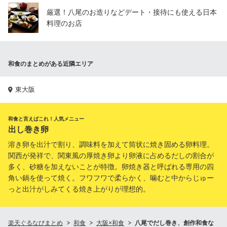
厳選！八尾のお造りなどデート・接待にも使える日本
料理のお店
和食のまとめがある近隣エリア
東大阪
和食と言えばこれ！人気メニュー
出し巻き卵
溶き卵を出汁で割り、調味料を加えて筒状に焼き固める卵料理。
関西が発祥で、関東風の厚焼き卵より卵液に占めるだしの割合が
多く、砂糖を加えないことが特徴。卵焼き器と呼ばれる専用の四
角い鍋を使って焼く。フワフワで柔らかく、噛むと中からじゅー
っと出汁がしみてくる焼き上がりが理想的。
楽天ぐるなびまとめ
和食
大阪×和食
八尾でだし巻き、創作和食な