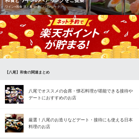
和食とワインのペアリングをご提案
ワイン×和食 酒と肴 vin酌 （バンシャク）
鉄板串と美味しいお酒 笑太郎 八尾店
創作鉄板串と厳選地酒
店内には大きなワインセラーがあり、様々な銘柄のワインを取り
近鉄大阪線近鉄八尾駅 徒歩3分
大阪府八尾市東本町3-9-36 板倉ビル1F
揃えています。資格を持ったソムリエが、料理の美味しさを最大
限に引き立てるペアリングをご提案いたします。ワインだけでな
く日本酒や焼酎などもございますので、お好みのお酒とともにお
食事をお楽しみください。
ワイン×和食 酒と肴 vin酌 （バンシャク）
【八尾】和食の関連まとめ
八尾の隠れ家居酒屋
近鉄大阪線近鉄八尾駅 徒歩5分
大阪府八尾市北本町2-12-1
八尾でオススメの会席・懐石料理が堪能できる接待や
デートにおすすめのお店
厳選！八尾のお造りなどデート・接待にも使える日本
料理のお店