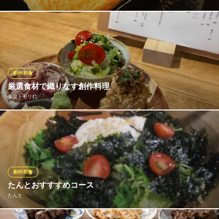
箸でつまめるぐらいの弾力！黄身のしっかりした新鮮な玉子を使
用☆コクがすごいと評判の当店自慢のだし巻です！これ、実は鍋
に投入しても旨いんです…！あなたの舌で確かめてみませんか？
串焼酒場 あいだ 八尾店
創作和食
焼鳥居酒屋
厳選食材で織りなす創作料理
近鉄大阪線近鉄八尾駅東口 徒歩3分
食堂トモリ灯
大阪府八尾市東本町3-9-36
和食と洋食の良さを掛け合わせた、店主自慢のオリジナル創作料
理をご提供いたします。確かな目利きで仕入れる新鮮な食材を使
用し、素材本来の旨味を最大限に引き出した優しい味わいが特徴
です。その日一番のおすすめ食材を使った「店主の気まぐれメニ
ュー」など、訪れるたびに新しい美味しさに出会えるのが魅力で
創作和食
す。
たんとおすすすめコース
たんと
食堂トモリ灯
創作和食居酒屋