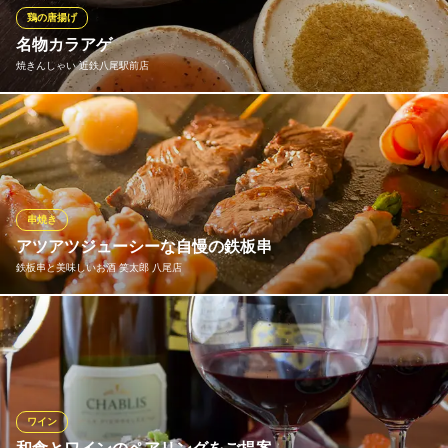
いる［串揚げ時間目安表］をご覧ください♪
鶏の唐揚げ
名物カラアゲ
串家物語 アリオ八尾店
焼きんしゃい 近鉄八尾駅前店
串揚げ
近鉄大阪線近鉄八尾駅 徒歩5分
大阪府八尾市光町2-3 アリオ八尾3F
お店で１から手作りしています！！ １０種類のタレの中からお選
びいただけます！！ ノーマルレモンも良し、あっさりおろしポン
酢も良し、お気に入りを見つけてくださいね！！
焼きんしゃい 近鉄八尾駅前店
串焼き
安く楽しめる大衆酒場
アツアツジューシーな自慢の鉄板串
近鉄大阪線近鉄八尾駅 徒歩1分
鉄板串と美味しいお酒 笑太郎 八尾店
大阪府八尾市北本町2-15-32 梅村ビル2F
名物“創作鉄板串”は、約30種類を160円（税抜）～と豊富な種類を
リーズナブルにご提供。新鮮食材をオリーブオイル100％で丁寧に
焼き上げています。高級ステーキを思わせる味に驚くことうけあ
いの牛ハラミ串や、フォアグラのブルスケッタ串といった女性に
好評の串も豊富。一手間も二手間もかけた逸品をぜひお試しくだ
ワイン
さい。