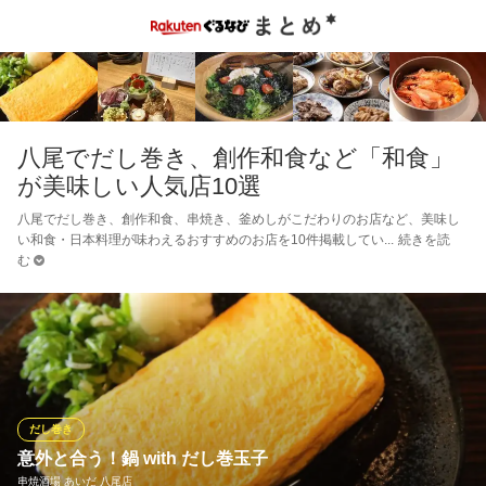
八尾でだし巻き、創作和食など「和食」
が美味しい人気店10選
八尾でだし巻き、創作和食、串焼き、釜めしがこだわりのお店など、美味し
い和食・日本料理が味わえるおすすめのお店を10件掲載してい
続きを読
む
だし巻き
意外と合う！鍋 with だし巻玉子
串焼酒場 あいだ 八尾店