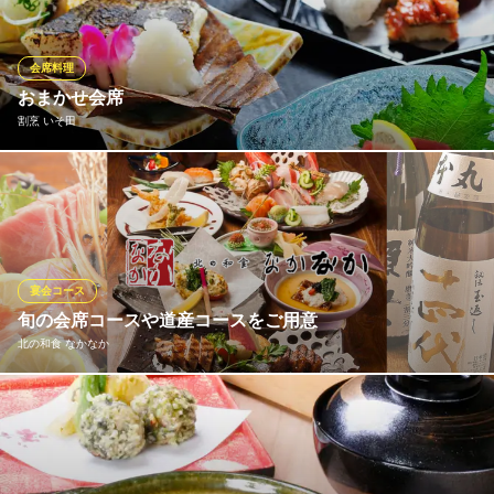
数々には、出汁や下ごしらえに伝統の技法を固く守られ、料理長
のセンスを感じる極上の逸品が揃います。洒落た酒器で味わう希
少な銘酒の数々も、大切な客人との素敵な時間を演出します。
会席料理
おまかせ会席
日本料理 「和乃八窓庵」
割烹 いそ田
日本料理
札幌市営地下鉄南北線中島公園駅南改札口3番出口 徒歩4分
北海道札幌市中央区南十条西6-1-21 プレミアホテル 中島公園 札幌24F
いそ田には、決まったメニューはございませんが、 その日の一番
良いものを味わって頂けるように、地元北海道はもちろんのこ
と、全国の旬の食材を毎日厳選して仕入れております。 お料理
は、旬の刺身や焼き魚、最後の食事にお寿司や釜飯など、品数は5
品〜8品、ご予算7,700円からご用意させて頂いております。
宴会コース
旬の会席コースや道産コースをご用意
割烹 いそ田
北の和食 なかなか
和の伝統を受け継ぐ名店
札幌市営地下鉄南北線すすきの駅3番出口 徒歩1分
北海道札幌市中央区南4条西3-2-6 LC拾六番館1F
季節に合わせ旬の食材を活かし、贅を極めた上質な内容の宴会コ
ースをご用意しております。職人によって捌かれた新鮮なお刺身
や旬の和食を美味しい日本酒と共にお楽しみください。