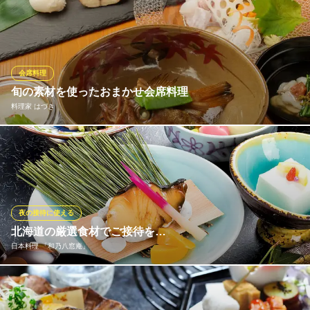
旬の味覚を贅沢に堪能できる会席コースや接待向けの会席コー
ス、お祝い席でご利用頂けるコースなど、様々なシチュエーショ
ンに合わせたコースをご用意。四季折々の旬食材に、一手間加え
てご提供する仲じまならではのお料理を是非ご堪能ください。
会席料理
別邸 仲じま
旬の素材を使ったおまかせ会席料理
会席料理
料理家 はづき
札幌市営地下鉄南北線中島公園駅 徒歩2分
北海道札幌市中央区南9条西2 ホテルマイステイズプレミア札幌パーク2・3F
和食職人が織りなす、四季折々の北海道の旬の食材を使った会席
料理をおもてなしいたします。ご予算やお好みをお伝えいただけ
ましたら、お任せでコースを提供させていただきます！
料理家 はづき
夜の接待に使える
季節の会席料理
北海道の厳選食材でご接待を…
札幌市営地下鉄南北線大通駅 徒歩3分
日本料理 「和乃八窓庵」
北海道札幌市中央区南3条西5-14 三条美松ビルB1
当店の自慢は、接待にもぴったりの夜景が望める和の空間。そし
て、北海道の旬の厳選食材を活かした風情あふれる日本料理の