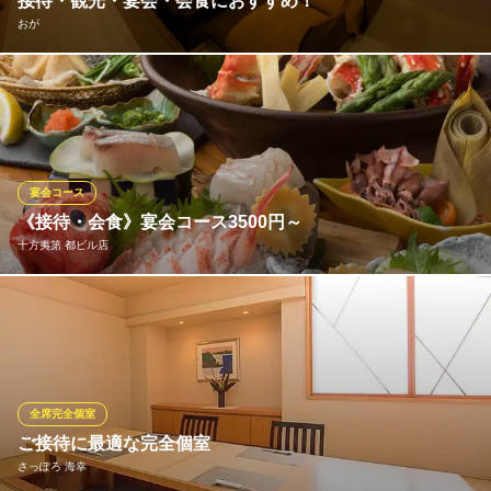
接待・観光・宴会・会食におすすめ！
河はら家
おが
和食 割烹
札幌市営地下鉄南北線すすきの駅 徒歩2分
北海道札幌市中央区南5条西3-1 大松ビル2F
個室23部屋完備し、ご宴会は最大50名までOK。家族やグループ・
会社の飲み会、カップル・接待での食事などさまざまなシチュエ
ーションでご利用頂けます。 写真は、4名まで入る掘りごたつの
部屋。落ち着きます。
宴会コース
おが
《接待・会食》宴会コース3500円～
海鮮活魚・旬・完全個室
十方夷第 都ビル店
地下鉄南北線すすきの駅1番出口 徒歩1分
北海道札幌市中央区南三条西3 サンスリービル8F
当店では「おいしい料理を食べてお客様に笑顔を」の思いを込め
た宴会コースをご提供致します。各コースにプラス1500円で120
分飲み放題をお付けできます。
十方夷第 都ビル店
全席完全個室
完全個室×鴨料理
ご接待に最適な完全個室
札幌市営地下鉄南北線すすきの駅1番出口 徒歩1分
さっぽろ 海幸
北海道札幌市中央区南3条西3 都ビル4F