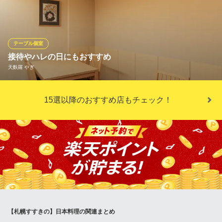
くしの白木箱は、開けてびっくりお楽しみ。オーソドックスな、
かば焼き、しら焼き、うな重。美味しいタレの香りに誘われま
す。
テーブル個室
うなぎ仲じま
接待やハレの日にもおすすめ
美味しいうなぎとお酒
天麩羅 やぎ
札幌市営地下鉄南北線中島公園駅 徒歩3分
北海道札幌市中央区南9条西2-2-10 ホテルマイステイズプレミア札幌パーク2F
半個室のプライベートな空間は、接待やハレの日にもおすすめし
15選以降のおすすめ店もチェック！
ております。落ち着いた空間で、大切な方との会食に最適です。
最大8名様までご利用いただける広々としたお席のため、ご家族や
友人との食事にもぜひ。温かいおもてなしで皆様をお迎えいたし
ます。
天麩羅 やぎ
薄野の人気天婦羅専門店
札幌市営地下鉄南北線すすきの駅 徒歩3分
北海道札幌市中央区南六条西4-5-10 第21桂和ビル1F
【札幌すすきの】日本料理の関連まとめ