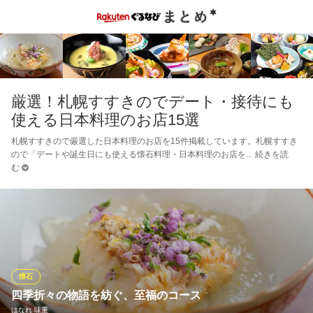
厳選！札幌すすきのでデート・接待にも
使える日本料理のお店15選
札幌すすきので厳選した日本料理のお店を15件掲載しています。札幌すすき
ので「デートや誕生日にも使える懐石料理・日本料理のお店を
続きを読
む
懐石
四季折々の物語を紡ぐ、至福のコース
はなれ 味重