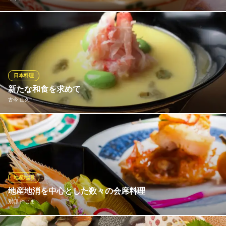
完全予約制で愉しめるのは、店主・松原氏がさまざまな技で供す
る「おまかせコース」。料理の要となる出汁は、旨味を存分に引
き出す無菌水を使用。季節を感じる食材の“旬”はもちろん、出始め
の「はしり」や「名残り」にまでこだわり、北海道のほか全国各
地から厳選した味覚を取り寄せている。
日本料理
新たな和食を求めて
はなれ 味重
古今 山久
割烹
札幌市営地下鉄南北線すすきの駅 徒歩3分
北海道札幌市中央区南3条西3-3 G-DINING札幌1F
日本料理に誠実に向き合い、伝統と自由な発想で新しい日本料理
の楽しみ方をご提案いたします。
古今 山久
創作和食
地産地消
札幌市電山鼻線西８丁目駅 徒歩3分
地産地消を中心とした数々の会席料理
北海道札幌市中央区南3条西8-7 大洋ビル2F
別邸 仲じま