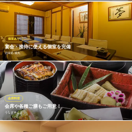
当店は完全個室のみ！大小4部屋の完全個室を完備。 2名様から最
大13名様まで、掘りごたつ式の完全個室で、ごゆったりお食事を
お愉しみください。
さっぽろ 海幸
個室あり
接待に最適な完全個室
宴会・接待に使える個室を完備
札幌市営地下鉄南北線すすきの駅5番出口 徒歩7分
北味処 福丸
北海道札幌市中央区南7条西3 アポロビル6F
当店の2階には、2名～15名まで入れる座敷もあります。ススキノ
の喧騒を離れ、ゆっくりおくつろぎ頂ける空間をご用意。ご宴会
はもちろん、接待にもお使い頂けます。利用をご希望の際は、ご
予約時にお気軽にお尋ね下さい。
会席料理
北味処 福丸
会席や各種ご膳もご用意！
道産板前料理
うなぎ仲じま
地下鉄南北線すすきの駅 徒歩3分
北海道札幌市中央区南5条西4-13-14
鰻をおもいっきり食べ尽くしたい方は、鰻会席がおすすめ。鰻尽