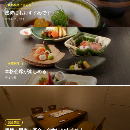
北の和食 なかなか
夜の接待に使える
大人の隠れ家・個室空間
接待にもおすすめです
札幌市営地下鉄南北線すすきの駅 徒歩1分
肉懐石にしやま
北海道札幌市中央区南4条西4 すずらんビル別館B1
こだわり空間と自慢のお料理ででおもてなしいたします。 当店で
は日本各地の美味しい日本酒を季節により品を替え、全30種取り
揃えております。また焼酎も全30種類ございます。お料理に合わ
せて四季と恵みをご堪能下さいませ。
会席料理
肉懐石にしやま
本格会席が楽しめる
すすきので絶品の肉懐石
河はら家
札幌市電山鼻線資生館小学校前駅 徒歩3分
北海道札幌市中央区南5条西5 ASIL札幌1F
本格和食会席のお店で、四季折々の厳選食材を使用した至福のひ
とときをお楽しみください。熟練の料理人が心を込めて仕上げる
繊細な味わいと美しい盛り付けは、特別な日をさらに華やかに彩
ります。贅沢な和の逸品を、ぜひご堪能ください。予約はお早め
に。
完全個室