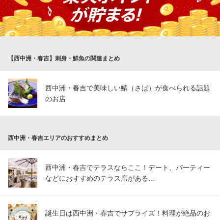
り様々な薬味やタレを添えて提供します。例えば天然平目にはポ
ン酢ジュレ、鯛には鯛の身から作った自家製鯛塩、間八には金山
寺味噌。その日により品数・内容は変わります。※写真はイメージ
です
【西中洲・春吉】刺身・鮮魚の関連まとめ
Japanese Cuisine 菜な 春吉店
季節の料理と九州名物
地下鉄七隈線（3号線）天神南駅6番出口 徒歩4分
西中洲・春吉で美味しい鯖（さば）が食べられる話題
福岡県福岡市中央区春吉3-11-19 パノラマスクエア博多 B1
のお店
西中洲・春吉エリアのおすすめまとめ
西中洲・春吉でテラスならここ！デート、パーティー
などにおすすめのテラス席がある…
誕生日は西中洲・春吉でサプライズ！料理が絶品のお