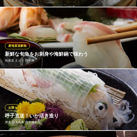
新鮮魚介は、地のものを主に取り揃えており、旬の魚介を日替わ
りでご提供しています。また姉妹店の銀座店で仕入れた豊洲市場
の鮮魚も、西中洲でもご提供しています。地元の方、出張や観光
の方、共に喜んでいただける内容となっています。焼きでご提供
する素材はお刺身でも召し上がっていただけるほどの新鮮さで
産地直送鮮魚
す。
新鮮な旬魚をお刺身や海鮮鍋で味わう
魚道楽 えとう 西中洲
はんやかどのくーた
西中洲の割烹居酒屋
漁港から近い地の利を活かし、長浜市場から毎日入荷する新鮮旬
地下鉄七隈線（3号線）天神南駅6番出口 徒歩5分
福岡県福岡市中央区西中洲2-8
魚の数々は絶品の一言。この道一筋の料理長が心を込めて調理
し、お刺身やお鍋でご提供します。季節ごとに変化する素材本来
の旨みを、ぜひご堪能ください。九州の恵まれた気候と土壌で育
まれた旬食材を、どうぞご堪能ください。
お造り
呼子直送！いか活き造り
魚道楽 えとう 西中洲
博多 なぎの木 西中洲本店
海鮮と創作和食の居酒屋
地下鉄七隈線（3号線）天神南駅 徒歩4分