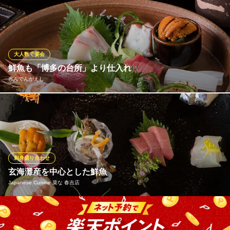
福岡県福岡市中央区西中洲1-14 プロスペリタ西中洲2F
佐賀の呼子より毎日直送してもらい、透明度抜群で甘味の多いも
のだけを使っています。福岡市鮮魚市場直送の地魚も鮮度抜群で
す！
博多 なぎの木 西中洲本店
大人数で宴会
水炊きもつ鍋刺身和食
鮮魚も「博多の台所」より仕入れ
西鉄天神大牟田線西鉄福岡(天神)駅南口 徒歩5分
どんでんがえし
福岡県福岡市中央区西中洲10-1
看板の魚料理の素材も店主自ら柳橋連合市場に足を運び新鮮な魚
貝類を仕入れます。春夏秋冬の中で、一番活きの良い素材にこだ
わり、食材に合わせ魚介本来の味を引き立たせるよう調理。旨さ
溢れる逸品へと彩られます。鮮度抜群の魚介類は旨みと甘味、食
感がたまらなく絶品！おまかせコースでもお楽しみいただけま
刺身盛り合わせ
す。
玄海灘産を中心とした鮮魚
Japanese Cuisine 菜な 春吉店
どんでんがえし
素材にこだわる博多酒処
その日おすすめの鮮魚が揃うお刺身の盛り合わせ。基本のライン
地下鉄七隈線（3号線）天神南駅 徒歩4分
福岡県福岡市中央区春吉3-23-6 ポラリス天神南1F
ナップは5種・7種・10種の3種類です。お刺身にはそのお魚によ