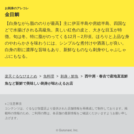
お刺身のアレコレ
金目鯛
【白身ながら脂ののりが最高】主に伊豆半島や房総半島、四国な
どで水揚げされる高級魚。美しい紅色の皮と、大きな目玉が特
徴。旬は冬。特に脂がのってくる12月～2月頃。ほろりと上品な身
のやわらかさを味わうには、シンプルな煮付けや酒蒸しが良い。
白身の割に濃厚な旨味もあり、新鮮なものなら刺身やしゃぶしゃ
ぶにもなる。
楽天ぐるなびまとめ
魚料理
刺身・鮮魚
西中洲・春吉で産地直送鮮
魚など新鮮で美味しい刺身が味わえるお店
※ご注意事項
コンテンツは、ぐるなび加盟店より提供された店舗情報を再構成して制作しております。掲
載時の情報のため、ご利用の際は、各店舗の最新情報をご確認くださいますようお願い申し
上げます。
© Gurunavi, Inc.