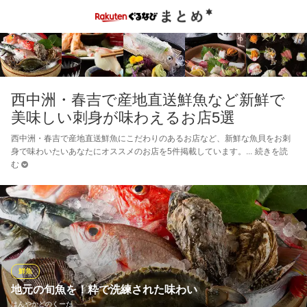
西中洲・春吉で産地直送鮮魚など新鮮で
美味しい刺身が味わえるお店5選
西中洲・春吉で産地直送鮮魚にこだわりのあるお店など、新鮮な魚貝をお刺
身で味わいたいあなたにオススメのお店を5件掲載しています。
続きを読
む
鮮魚
地元の旬魚を！粋で洗練された味わい
はんやかどのくーた