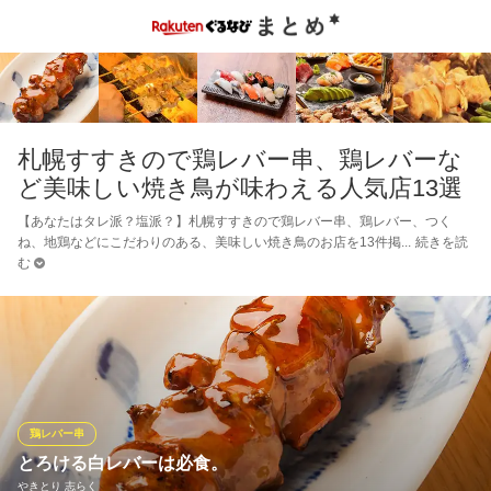
札幌すすきので鶏レバー串、鶏レバーな
ど美味しい焼き鳥が味わえる人気店13選
【あなたはタレ派？塩派？】札幌すすきので鶏レバー串、鶏レバー、つく
ね、地鶏などにこだわりのある、美味しい焼き鳥のお店を13件掲
続きを読
む
鶏レバー串
とろける白レバーは必食。
やきとり 志らく