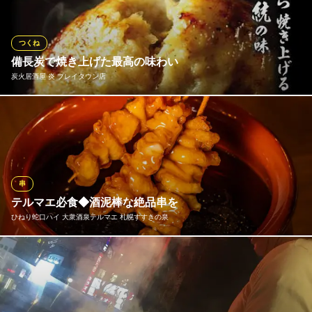
すすきの鳥屋 本店
本格焼鳥と掘り炬燵宴会
つくね
札幌市電山鼻線資生館小学校前駅 徒歩3分
備長炭で焼き上げた最高の味わい
北海道札幌市中央区南5条西5 第3旭観光ビル1F
炭火居酒屋 炎 プレイタウン店
北海道の自社契約養鶏場で約40日かけて、つくねに最適な若鶏を
育成。八種のスパイスを練り込み、柔らかくジューシーに仕上げ
た自慢のつくねを、一本一本手仕事で丁寧に焼き上げています。
炭火居酒屋 炎 プレイタウン店
串
北海道食材の炭火居酒屋
テルマエ必食◆酒泥棒な絶品串を
札幌市営地下鉄南北線すすきの駅 徒歩2分
ひねり蛇口ハイ 大衆酒泉テルマエ 札幌すすきの泉
北海道札幌市中央区南3条西3-1-8 プレイタウンふじ井2F
テルマエの看板名物！やみつきになるおいしさをリーズナブルな
価格で。ビールと合わせても300円以内ととにかく安い！！
ひねり蛇口ハイ 大衆酒泉テルマエ 札幌すすきの泉