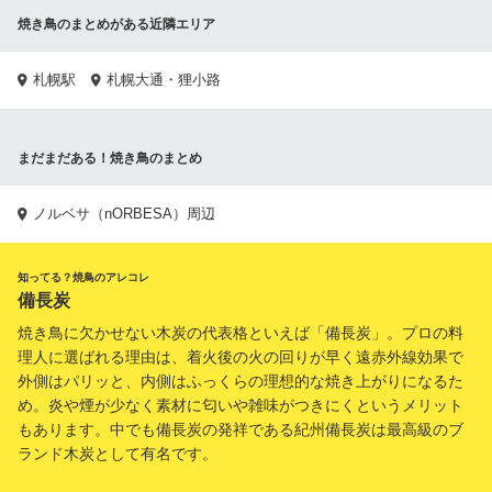
焼き鳥のまとめがある近隣エリア
札幌駅
札幌大通・狸小路
まだまだある！焼き鳥のまとめ
ノルベサ（nORBESA）周辺
知ってる？焼鳥のアレコレ
備長炭
焼き鳥に欠かせない木炭の代表格といえば「備長炭」。プロの料
理人に選ばれる理由は、着火後の火の回りが早く遠赤外線効果で
外側はパリッと、内側はふっくらの理想的な焼き上がりになるた
め。炎や煙が少なく素材に匂いや雑味がつきにくというメリット
もあります。中でも備長炭の発祥である紀州備長炭は最高級のブ
ランド木炭として有名です。