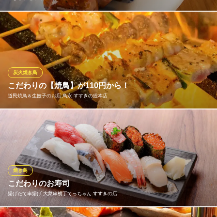
志らく自慢の白レバーは店主おすすめの一本。 どんなお酒のお供
にも◎
やきとり 志らく
道産鶏の炭火焼鳥
炭火焼き鳥
札幌市営地下鉄南北線すすきの駅 徒歩3分
こだわりの【焼鳥】が110円から！
北海道札幌市中央区南5条西5-11 モモヤビル7F
道民焼鳥＆生餃子のお店 鳥永 すすきの総本店
焼鳥100円（税込110円）をキャッチフレーズに、安くて美味しい
お料理をご提供致します！ メニューには職人が一本一本丁寧に炭
焼きした香ばしい種類豊富な焼鳥のラインナップがございます。
道民焼鳥＆生餃子のお店 鳥永 すすきの総本店
焼き鳥
焼鳥 生餃子 鶏料理
こだわりのお寿司
札幌市営地下鉄南北線すすきの駅 徒歩3分
揚げたて串揚げ 大衆串横丁てっちゃん すすきの店
北海道札幌市中央区南5条西4-2-2 第二高瀬ビル2F