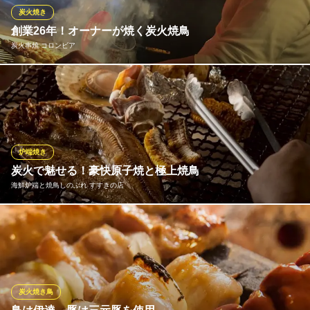
居酒屋
炭火焼き
札幌市電山鼻線狸小路駅 徒歩1分
創業26年！オーナーが焼く炭火焼鳥
北海道札幌市中央区南3条西4-21-3 五番街ビル4F
炭火串焼 コロンビア
常に食材へのこだわりと一本一本、丁寧に焼き上げております。
路面から見える焼き姿はすすきの名物
炭火串焼 コロンビア
炭火串焼鳥／創業26年
炉端焼き
札幌市営地下鉄南北線すすきの駅2番出口 徒歩2分
炭火で魅せる！豪快原子焼と極上焼鳥
北海道札幌市中央区南4条西4 恵愛ビル1F
海鮮炉端と焼鳥しのぶれ すすきの店
職人が備長炭の火力を素材ごとに完璧に操り、最高の状態でご提
供します。遠赤外線効果で旨味を凝縮させる「強火の炉端原子焼
き」と、鶏の水分を逃さずふっくらジューシーに仕上げる「繊細
な焼鳥の火入れ」。同じ炭火でありながら素材のポテンシャルを
最大限に引き出した、当店ならではの贅沢な逸品をご堪能くださ
炭火焼き鳥
い。