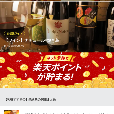
30種以上の串焼きは、食材のカットから串打ちまで全て手作業で
行う人気メニュー！ ハーブ豚・さくら姫鶏は肉の旨みが凝縮され
ジューシーさが際立ちます。 瑞々しい野菜や種類豊富なつくね・
ささみもオーダー必須！
自然派ワイン
やきとり酒場 悠然
【ワイン】ナチュール×焼き鳥
炭火で仕上げる本格焼鳥
BIRD WATCHING
札幌市営地下鉄南北線すすきの駅 徒歩4分
北海道札幌市中央区南7条西4 LC10番館1F
ワインと焼き鳥のマリアージュ。 ワインは、ナチュールをメイン
にグラスワインやボトルでご提供いたします。 楽しみながら、心
と体を満たすひと時を…。
BIRD WATCHING
ワイン×焼き鳥
札幌市電山鼻線すすきの駅 徒歩2分
【札幌すすきの】焼き鳥の関連まとめ
北海道札幌市中央区南4条西5-5