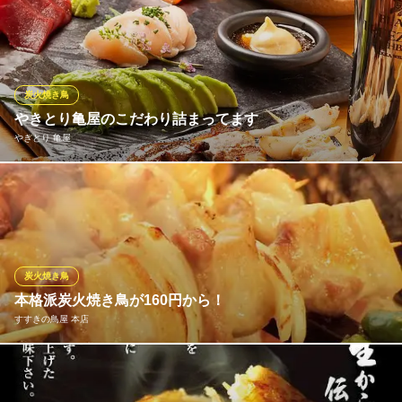
１貫からでも盛り合わせでも楽しめちゃうてっちゃんのお寿司！
揚げたて串揚げ 大衆串横丁てっちゃん すすきの店
揚げたて串揚げと焼き鳥
札幌市営地下鉄南北線すすきの駅 徒歩1分
炭火焼き鳥
北海道札幌市中央区南4条西4-7 松岡ビル1F
やきとり亀屋のこだわり詰まってます
やきとり 亀屋
やきとり亀屋のおすすめばかりを集めた満足間違いなしのコース
です！！！
やきとり 亀屋
テレビ付個室で本格焼鳥
炭火焼き鳥
札幌市営地下鉄南北線すすきの駅 徒歩3分
本格派炭火焼き鳥が160円から！
北海道札幌市中央区南6条西4-5-27 ホワイトビル3F
すすきの鳥屋 本店
手打ちにこだわって毎日仕込みをしている焼鳥は絶品です！ この
美味しさを朝まで楽しめるのは「すすきの鳥屋」だけです！！