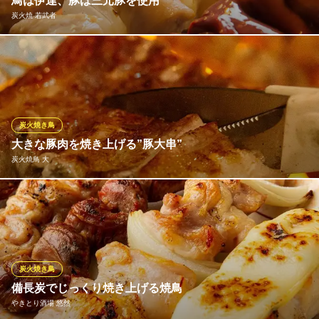
鳥は伊達、豚は三元豚を使用
炭火焼 若武者
海鮮炉端と焼鳥しのぶれ すすきの店
海鮮炉端と焼き鳥
店主が手間をかけ仕込み、備長炭でふっくら焼き上げられた伊達
札幌市電山鼻線資生館小学校前駅 徒歩2分
北海道札幌市中央区南4条西6-8-3 晴ばれビル1F
地鶏は絶品！ササミはボリュームたっぷりでジューシー、お味は
【梅・ゆずわさび・キムチマヨ・チーズ・おろし】と充実のライ
ンナップ！串では一番人気のレバーは早い時間での品切れも多
く、レバー嫌いのお客様が「若武者のレバーは食べれるのよ」と
炭火焼き鳥
言われる一品
大きな豚肉を焼き上げる”豚大串”
炭火焼鳥 大
炭火焼 若武者
焼鳥・炭火焼・鍋料理
当店の豚串は、うなぎの蒲焼きのように大きな豚肉を使用してい
札幌市営地下鉄南北線すすきの駅 徒歩5分
北海道札幌市中央区南7条西4-2-14 ススキノ会館1F
ます。焼けたタイミングで半分に切って提供します。食べ応えた
っぷり、肉厚でジューシーな豚串をお楽しみください♪
炭火焼鳥 大
炭火焼き鳥
焼き鳥と燻製の店
備長炭でじっくり焼き上げる焼鳥
札幌市営地下鉄南北線すすきの駅 徒歩2分
やきとり酒場 悠然
北海道札幌市中央区南5条西4-1-18 ニュー美松ビルB1