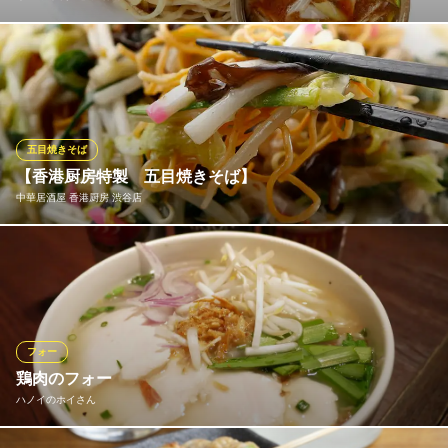
自慢の麺には、国産全粒粉と小麦をベストな比率でブレンドした
「らーめん鴨to葱」オリジナルの特注麺を使用しております。小
麦本来の豊かな香りと心地よい歯ごたえが特徴で、鴨の旨みが凝
縮された特製スープとの相性も抜群です。計算し尽くされた麺と
スープの一体感、喉ごしの良さを存分にご堪能いただけます。
五目焼きそば
【香港厨房特製 五目焼きそば】
らーめん 鴨to葱 渋谷宮益坂店
中華居酒屋 香港厨房 渋谷店
国産合鴨水葱拉麺
ＪＲ渋谷駅 徒歩1分
東京都渋谷区渋谷2-19-15 宮益坂ビルディングTHE SHIBUYA OFFICE1F
◆具沢山の五目焼きそばも３００円（税込み３１５円）
中華居酒屋 香港厨房 渋谷店
チャイニーズダイニング
ＪＲ渋谷駅 徒歩3分
フォー
東京都渋谷区宇田川町30-1 蓬莱屋ビル5F
鶏肉のフォー
ハノイのホイさん