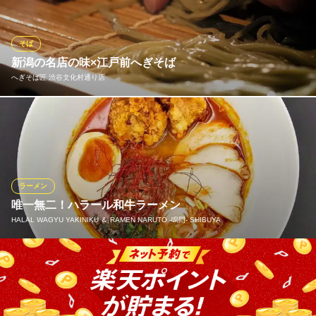
分が凝縮された牛脂で焼き、 こだわりの香川県産の甘みのある濃
厚な特注ソースで味付けをしています。
そば
脂焼きそば 高松
新潟の名店の味×江戸前へぎそば
香川産特注ソース焼そば
へぎそば匠 渋谷文化村通り店
ＪＲ渋谷駅 徒歩5分
東京都渋谷区道玄坂1-15-7 アネックスサクマ1F
新潟自社工場から生麺を直送！「へぎそば」とは、①海藻を繋ぎ
として使う②“へぎ”と呼ばれる平らなざるを用い③一口大に盛り付
ける という3要素が揃うことで完成します。手際のよいゆで・盛
り付けは長年修業してきた職人の為せる技。ヘルシー＆ミネラル
たっぷりの『へぎそば』をどうぞお召し上がりください
ラーメン
唯一無二！ハラール和牛ラーメン
へぎそば匠 渋谷文化村通り店
HALAL WAGYU YAKINIKU ＆ RAMEN NARUTO ‐鳴門‐ SHIBUYA
そば・和食居酒屋
ＪＲ渋谷駅 徒歩5分
東京都渋谷区道玄坂2-23-14 道玄坂225ビルB1
和牛の骨から丁寧にダシを取った、濃厚かつ繊細なスープが自慢
の「ハラール和牛ラーメン」です。ムスリムの方も安心してお召
し上がりいただけるよう、素材選びから調理工程まで徹底。焼肉
店だからこそ実現できた和牛の旨味溢れる一杯を、ボリューム満