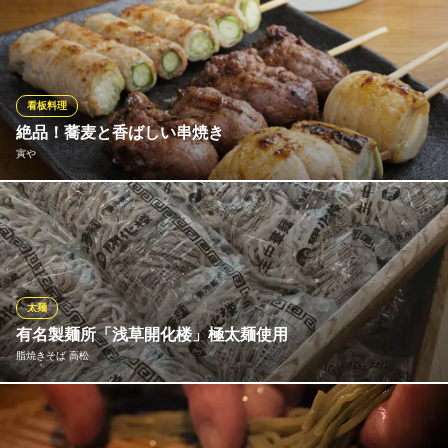
フォーのお店だからこそスープには徹底してこだわりました！ 鶏
ガラから１２時間かけて煮込んだガー（鶏）のスープ。そして牛
骨からじっくりと煮込んでダシをとったボー（牛）スープの2種類
を用意。化学調味料不使用のからだにやさしいスープが自慢で
す。 麺はベトナム麺と国産生麺の2種類からお選びいただけま
看板料理
す！
絶品！蕎麦と香ばしい串焼き
寅や
ハノイのホイさん
ベトナムレストラン
当店の看板メニューは、丁寧に香ばしく焼き上げる串焼きと、ツ
ＪＲ渋谷駅 徒歩3分
東京都渋谷区桜丘町17-6 協栄ビル1F
ルッと喉越しの良いお蕎麦です。 お酒のお供にぴったりの串焼き
を堪能した後は、〆の蕎麦でさっぱりと。 軽く飲みたい日からし
っかりお食事を楽しみたい日まで、大満足間違いなしの組み合わ
せです。
太麺
有名製麺所「浅草開化楼」極太麺使用
寅や
脂焼きそば 高松
そばと串焼きの和居酒屋
地下鉄千代田線代々木公園駅 徒歩6分
東京都渋谷区神山町5-2 神山町並木ビル1F
麺好きなら一度は聞いたことある有名製麺所「浅草開化楼」のご
わわし極太麺を使用。 厳選されたソースが良く絡む麺をうまみ成