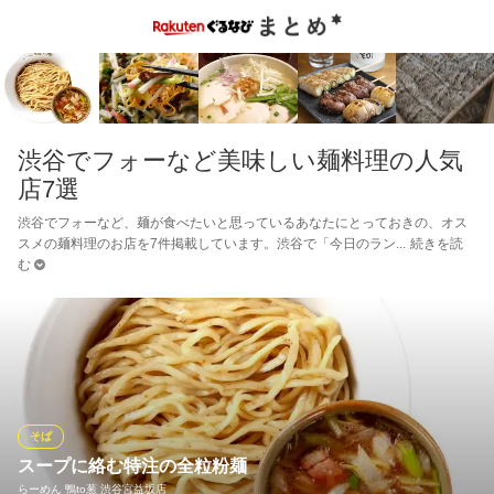
渋谷でフォーなど美味しい麺料理の人気
店7選
渋谷でフォーなど、麺が食べたいと思っているあなたにとっておきの、オス
スメの麺料理のお店を7件掲載しています。渋谷で「今日のラン
続きを読
む
そば
スープに絡む特注の全粒粉麺
らーめん 鴨to葱 渋谷宮益坂店