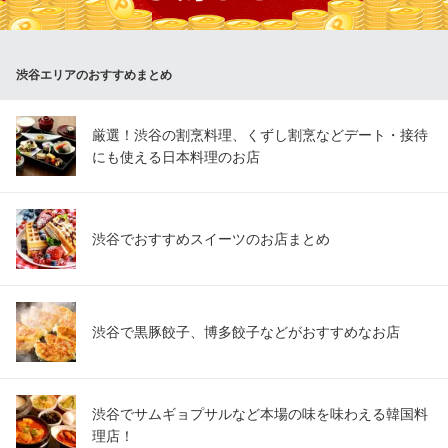
点のトッピングと共にご賞味ください。
HALAL WAGYU YAKINIKU ＆ RAMEN NARUTO ‐鳴門‐ SHI
渋谷エリアのおすすめまとめ
BUYA
ハラール認証和牛専門店
ＪＲ渋谷駅 徒歩3分
厳選！渋谷の割烹料理、くずし割烹などデート・接待
東京都渋谷区宇田川町13-8 ちとせ会館2F
にも使える日本料理のお店
渋谷でおすすめスイーツのお店まとめ
渋谷で黒豚餃子、博多餃子などがおすすめなお店
渋谷でサムギョプサルなど本場の味を味わえる韓国料
理店！